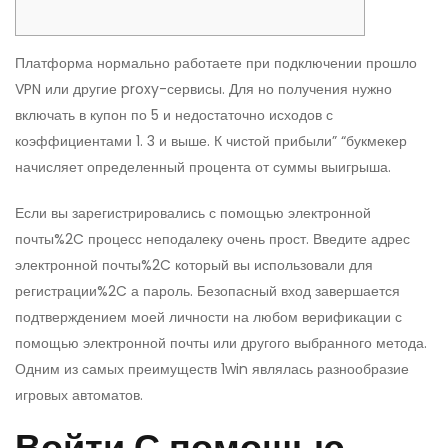
Платформа нормально работаете при подключении прошло
VPN или другие proxy-сервисы. Для но получения нужно
включать в купон по 5 и недостаточно исходов с
коэффициентами 1. 3 и выше. К чистой прибыли” “букмекер
начисляет определенный процента от суммы выигрыша.
Если вы зарегистрировались с помощью электронной
почты%2C процесс неподалеку очень прост. Введите адрес
электронной почты%2C который вы использовали для
регистрации%2C а пароль. Безопасный вход завершается
подтверждением моей личности на любом верификации с
помощью электронной почты или другого выбранного метода.
Одним из самых преимуществ 1win являлась разнообразие
игровых автоматов.
Войти С помощью