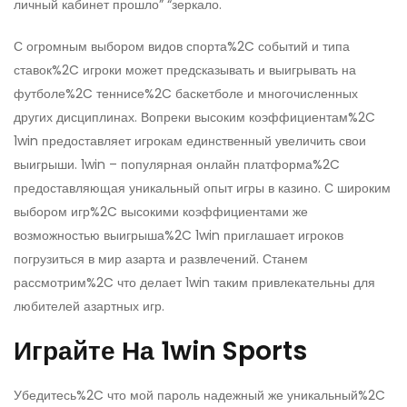
личный кабинет прошло” “зеркало.
С огромным выбором видов спорта%2C событий и типа
ставок%2C игроки может предсказывать и выигрывать на
футболе%2C теннисе%2C баскетболе и многочисленных
других дисциплинах. Вопреки высоким коэффициентам%2C
1win предоставляет игрокам единственный увеличить свои
выигрыши. 1win – популярная онлайн платформа%2C
предоставляющая уникальный опыт игры в казино. С широким
выбором игр%2C высокими коэффициентами же
возможностью выигрыша%2C 1win приглашает игроков
погрузиться в мир азарта и развлечений. Станем
рассмотрим%2C что делает 1win таким привлекательны для
любителей азартных игр.
Играйте На 1win Sports
Убедитесь%2C что мой пароль надежный же уникальный%2C