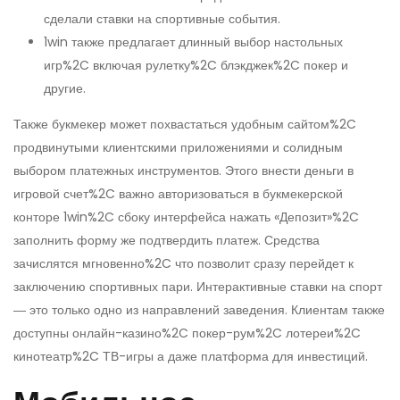
сделали ставки на спортивные события.
1win также предлагает длинный выбор настольных
игр%2C включая рулетку%2C блэкджек%2C покер и
другие.
Также букмекер может похвастаться удобным сайтом%2C
продвинутыми клиентскими приложениями и солидным
выбором платежных инструментов. Этого внести деньги в
игровой счет%2C важно авторизоваться в букмекерской
конторе 1win%2C сбоку интерфейса нажать «Депозит»%2C
заполнить форму же подтвердить платеж. Средства
зачислятся мгновенно%2C что позволит сразу перейдет к
заключению спортивных пари. Интерактивные ставки на спорт
― это только одно из направлений заведения. Клиентам также
доступны онлайн-казино%2C покер-рум%2C лотереи%2C
кинотеатр%2C ТВ-игры а даже платформа для инвестиций.