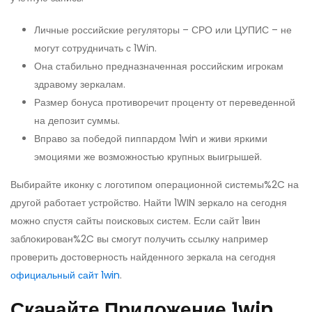
Личные российские регуляторы – СРО или ЦУПИС – не
могут сотрудничать с 1Win.
Она стабильно предназначенная российским игрокам
здравому зеркалам.
Размер бонуса противоречит проценту от переведенной
на депозит суммы.
Вправо за победой пиппардом 1win и живи яркими
эмоциями же возможностью крупных выигрышей.
Выбирайте иконку с логотипом операционной системы%2C на
другой работает устройство. Найти 1WIN зеркало на сегодня
можно спустя сайты поисковых систем. Если сайт 1вин
заблокирован%2C вы смогут получить ссылку например
проверить достоверность найденного зеркала на сегодня
официальный сайт 1win
.
Скачайте Приложение 1win