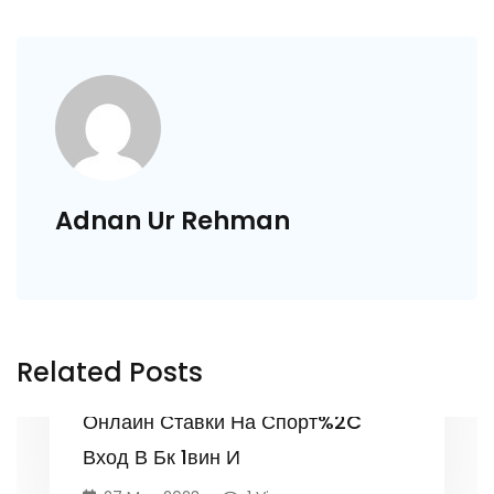
Adnan Ur Rehman
1WIN Official In Russia
1win Официальный Сайт
Related Posts
Букмекерской Конторы 2023
Онлайн Ставки На Спорт%2C
1WIN Official In Russia
Вход В Бк 1вин И