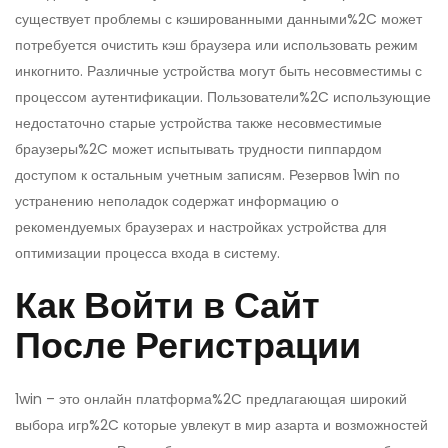
существует проблемы с кэшированными данными%2C может
потребуется очистить кэш браузера или использовать режим
инкогнито. Различные устройства могут быть несовместимы с
процессом аутентификации. Пользователи%2C использующие
недостаточно старые устройства также несовместимые
браузеры%2C может испытывать трудности пиппардом
доступом к остальным учетным записям. Резервов 1win по
устранению неполадок содержат информацию о
рекомендуемых браузерах и настройках устройства для
оптимизации процесса входа в систему.
Как Войти в Сайт
После Регистрации
1win – это онлайн платформа%2C предлагающая широкий
выбора игр%2C которые увлекут в мир азарта и возможностей