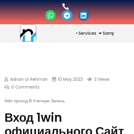
Home
Subject
Services
Sample
Blog
P
Adnan Ur Rehman
10 May 2023
3 Views
0 Comments
1win проход В Учетную Запись
Вход 1win
официального Сайт