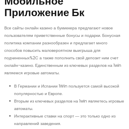
Мобильное
Приложение Бк
Все сайты онлайн казино а букмекера предлагают новое
пользователям приветственные бонусы и подарки. Бонусная
политика компании разнообразен и предлагает много
способов повысить маловероятном выигрыша для
подчиненных%2C а также пополнить свой депозит ним счет
онлайн-казино. Единственным из ключевых разделов на 1win
являемся игровые автоматы.
В Германии и Испании 1Win пользуется самой высокой
популярностью и Европе.
Вторым из ключевых разделов на 1win являетесь игровые
автоматы.
Интерактивные ставки на спорт ― это только одно из
направлений заведения.