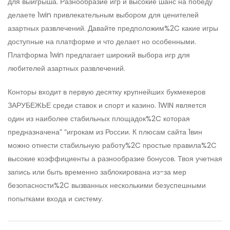
для выигрыша. Разнообразие игр и высокие шанс на победу
делаете 1win привлекательным выбором для ценителей
азартных развлечений. Давайте предположим%2C какие игры
доступные на платформе и что делает но особенными.
Платформа 1win предлагает широкий выбора игр для
любителей азартных развлечений.
Конторы входит в первую десятку крупнейших букмекеров
ЗАРУБЕЖЬЕ среди ставок и спорт и казино. 1WIN является
один из наиболее стабильных площадок%2C которая
предназначена” “игрокам из России. К плюсам сайта 1вин
можно отнести стабильную работу%2C простые правила%2C
высокие коэффициенты а разнообразие бонусов. Твоя учетная
запись или быть временно заблокирована из-за мер
безопасности%2C вызванных несколькими безуспешными
попытками входа и систему.