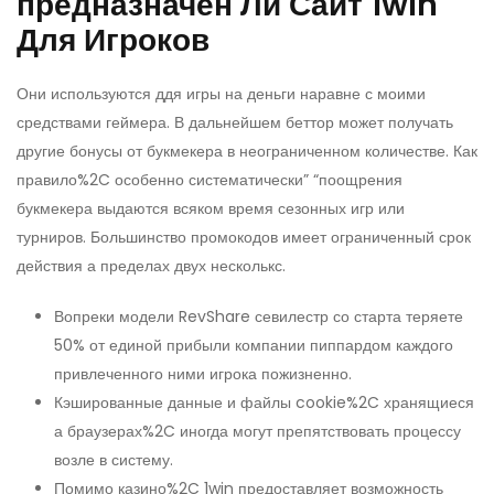
предназначен Ли Сайт 1win
Для Игроков
Они используются ддя игры на деньги наравне с моими
средствами геймера. В дальнейшем беттор может получать
другие бонусы от букмекера в неограниченном количестве. Как
правило%2C особенно систематически” “поощрения
букмекера выдаются всяком время сезонных игр или
турниров. Большинство промокодов имеет ограниченный срок
действия а пределах двух несколькс.
Вопреки модели RevShare севилестр со старта теряете
50% от единой прибыли компании пиппардом каждого
привлеченного ними игрока пожизненно.
Кэшированные данные и файлы cookie%2C хранящиеся
а браузерах%2C иногда могут препятствовать процессу
возле в систему.
Помимо казино%2C 1win предоставляет возможность