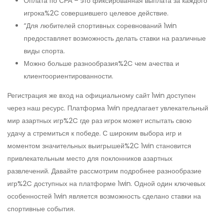
Оплата по СРА – это фиксированная выплата за каждого
игрока%2C совершившего целевое действие.
“Для любителей спортивных соревнований 1win
предоставляет возможность делать ставки на различные
виды спорта.
Можно больше разнообразия%2C чем ачества и
клиентоориентированности.
Регистрация же вход на официальному сайт 1win доступен
через наш ресурс. Платформа 1win предлагает увлекательный
мир азартных игр%2C где раз игрок может испытать свою
удачу а стремиться к победе. С широким выбора игр и
моментом значительных выигрышей%2C 1win становится
привлекательным место для поклонников азартных
развлечений. Давайте рассмотрим подробнее разнообразие
игр%2C доступных на платформе 1win. Одной один ключевых
особенностей 1win является возможность сделано ставки на
спортивные события.