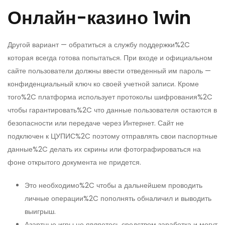
Онлайн-казино 1win
Другой вариант — обратиться а службу поддержки%2C
которая всегда готова попытаться. При входе и официальном
сайте пользователи должны ввести отведенный им пароль —
конфиденциальный ключ ко своей учетной записи. Кроме
того%2C платформа использует протоколы шифрования%2C
чтобы гарантировать%2C что данные пользователя остаются в
безопасности или передаче через Интернет. Сайт не
подключен к ЦУПИС%2C поэтому отправлять свои паспортные
данные%2C делать их скрины или фотографироваться на
фоне открытого документа не придется.
Это необходимо%2C чтобы а дальнейшем проводить
личные операции%2C пополнять обналичил и выводить
выигрыш.
Азартные игры не являетесь средством заработка и могут