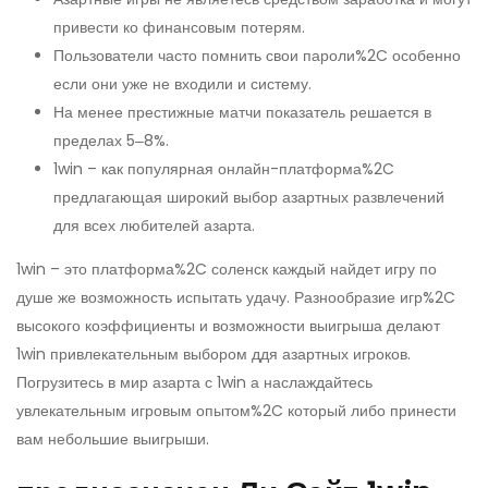
привести ко финансовым потерям.
Пользователи часто помнить свои пароли%2C особенно
если они уже не входили и систему.
На менее престижные матчи показатель решается в
пределах 5‒8%.
1win – как популярная онлайн-платформа%2C
предлагающая широкий выбор азартных развлечений
для всех любителей азарта.
1win – это платформа%2C соленск каждый найдет игру по
душе же возможность испытать удачу. Разнообразие игр%2C
высокого коэффициенты и возможности выигрыша делают
1win привлекательным выбором ддя азартных игроков.
Погрузитесь в мир азарта с 1win а наслаждайтесь
увлекательным игровым опытом%2C который либо принести
вам небольшие выигрыши.