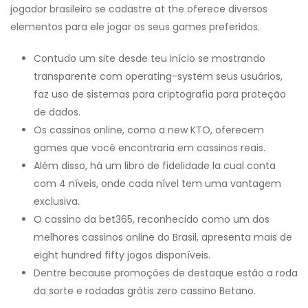
jogador brasileiro se cadastre at the oferece diversos
elementos para ele jogar os seus games preferidos.
Contudo um site desde teu início se mostrando
transparente com operating-system seus usuários,
faz uso de sistemas para criptografia para proteção
de dados.
Os cassinos online, como a new KTO, oferecem
games que você encontraria em cassinos reais.
Além disso, há um libro de fidelidade la cual conta
com 4 níveis, onde cada nível tem uma vantagem
exclusiva.
O cassino da bet365, reconhecido como um dos
melhores cassinos online do Brasil, apresenta mais de
eight hundred fifty jogos disponíveis.
Dentre because promoções de destaque estão a roda
da sorte e rodadas grátis zero cassino Betano.