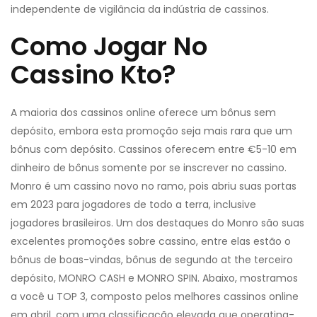
independente de vigilância da indústria de cassinos.
Como Jogar No
Cassino Kto?
A maioria dos cassinos online oferece um bônus sem
depósito, embora esta promoção seja mais rara que um
bônus com depósito. Cassinos oferecem entre €5-10 em
dinheiro de bônus somente por se inscrever no cassino.
Monro é um cassino novo no ramo, pois abriu suas portas
em 2023 para jogadores de todo a terra, inclusive
jogadores brasileiros. Um dos destaques do Monro são suas
excelentes promoções sobre cassino, entre elas estão o
bônus de boas-vindas, bônus de segundo at the terceiro
depósito, MONRO CASH e MONRO SPIN. Abaixo, mostramos
a você u TOP 3, composto pelos melhores cassinos online
em abril, com uma classificação elevada que operating-