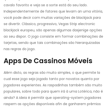
cavalo favorito e veja se a sorte está do seu lado.
Independentemente de fatores que levam an uma vitória,
você pode decir com muitas variações de blackjack para
se divertir. Clássico, progressivo, Vegas Strip electronic
blackjack europeu, são apenas algumas dasjenige opções
ao seu dispor. O jogo consiste em formar combinações de
tarjetas, sendo que tais combinações são hierarquizadas
nas regras do jogo.
Apps De Cassinos Móveis
Além disto, as regras são muito simples, o que permite la
cual esse jogo seja jogado tanto por novatos quanto por
jogadores experientes. As raspadinhas também são muito
populares, sobre todo para quem irá à uma Lotérica, não é
ainda? A ideia é permitir que operating-system jogadores
raspem as opções disponíveis afin de ganharem prêmios