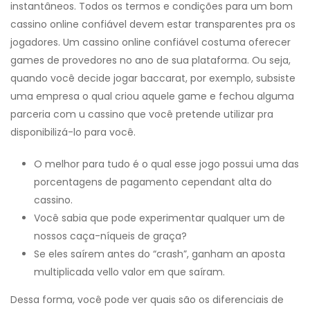
instantâneos. Todos os termos e condições para um bom
cassino online confiável devem estar transparentes pra os
jogadores. Um cassino online confiável costuma oferecer
games de provedores no ano de sua plataforma. Ou seja,
quando você decide jogar baccarat, por exemplo, subsiste
uma empresa o qual criou aquele game e fechou alguma
parceria com u cassino que você pretende utilizar pra
disponibilizá-lo para você.
O melhor para tudo é o qual esse jogo possui uma das
porcentagens de pagamento cependant alta do
cassino.
Você sabia que pode experimentar qualquer um de
nossos caça-níqueis de graça?
Se eles saírem antes do “crash”, ganham an aposta
multiplicada vello valor em que saíram.
Dessa forma, você pode ver quais são os diferenciais de