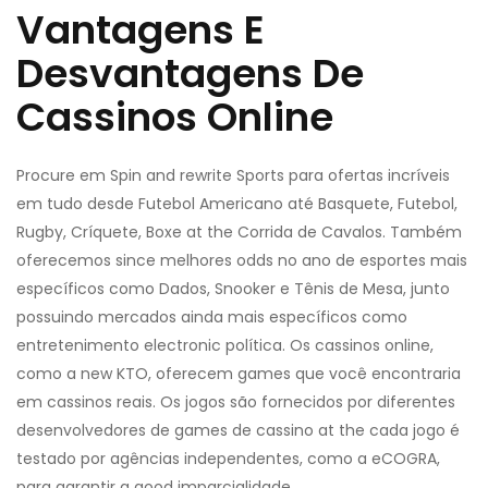
Vantagens E
Desvantagens De
Cassinos Online
Procure em Spin and rewrite Sports para ofertas incríveis
em tudo desde Futebol Americano até Basquete, Futebol,
Rugby, Críquete, Boxe at the Corrida de Cavalos. Também
oferecemos since melhores odds no ano de esportes mais
específicos como Dados, Snooker e Tênis de Mesa, junto
possuindo mercados ainda mais específicos como
entretenimento electronic política. Os cassinos online,
como a new KTO, oferecem games que você encontraria
em cassinos reais. Os jogos são fornecidos por diferentes
desenvolvedores de games de cassino at the cada jogo é
testado por agências independentes, como a eCOGRA,
para garantir a good imparcialidade.