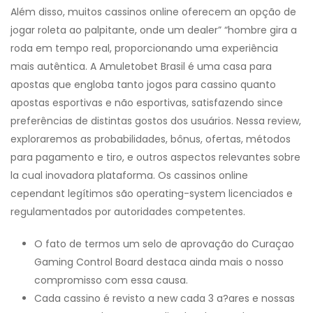
Além disso, muitos cassinos online oferecem an opção de
jogar roleta ao palpitante, onde um dealer” “hombre gira a
roda em tempo real, proporcionando uma experiência
mais autêntica. A Amuletobet Brasil é uma casa para
apostas que engloba tanto jogos para cassino quanto
apostas esportivas e não esportivas, satisfazendo since
preferências de distintas gostos dos usuários. Nessa review,
exploraremos as probabilidades, bônus, ofertas, métodos
para pagamento e tiro, e outros aspectos relevantes sobre
la cual inovadora plataforma. Os cassinos online
cependant legítimos são operating-system licenciados e
regulamentados por autoridades competentes.
O fato de termos um selo de aprovação do Curaçao
Gaming Control Board destaca ainda mais o nosso
compromisso com essa causa.
Cada cassino é revisto a new cada 3 a?ares e nossas