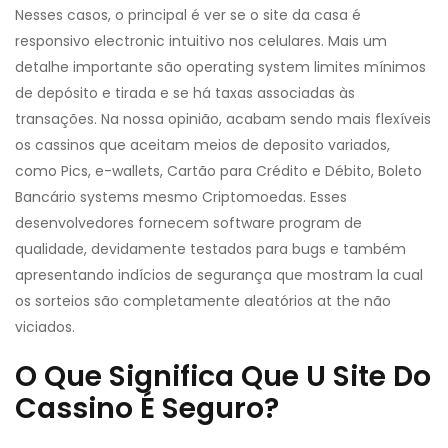
Nesses casos, o principal é ver se o site da casa é
responsivo electronic intuitivo nos celulares. Mais um
detalhe importante são operating system limites mínimos
de depósito e tirada e se há taxas associadas às
transações. Na nossa opinião, acabam sendo mais flexíveis
os cassinos que aceitam meios de deposito variados,
como Pics, e-wallets, Cartão para Crédito e Débito, Boleto
Bancário systems mesmo Criptomoedas. Esses
desenvolvedores fornecem software program de
qualidade, devidamente testados para bugs e também
apresentando indícios de segurança que mostram la cual
os sorteios são completamente aleatórios at the não
viciados.
O Que Significa Que U Site Do
Cassino É Seguro?