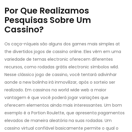
Por Que Realizamos
Pesquisas Sobre Um
Cassino?
Os caça-níqueis são alguns dos games mais simples at
the divertidos jogos de cassino online. Eles vêm em uma
variedade de temas electronic oferecem diferentes
recursos, como rodadas grátis electronic símbolos wild.
Nesse clássico jogo de cassino, você tentará adivinhar
aonde a new bolinha irá inmovilizar, após o sorteio ser
realizado. Em cassinos na world wide web a maior
vantagem é que você poderá jogar variações que
oferecem elementos ainda mais interessantes. Um bom
exemplo é a Portion Roulette, que apresenta pagamentos
elevados de maneira aleatória na suas rodadas. Um
cassino virtual confiável basicamente permite o qual o