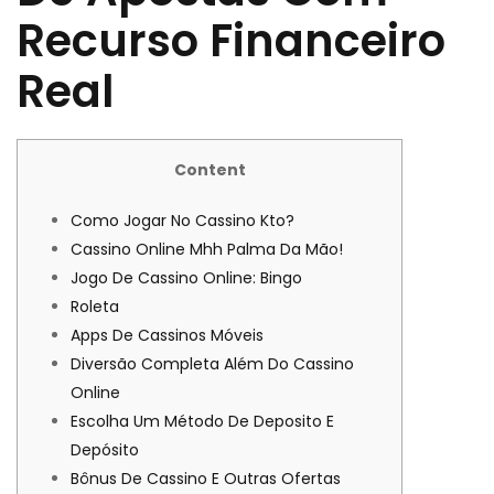
Recurso Financeiro
Real
Content
Como Jogar No Cassino Kto?
Cassino Online Mhh Palma Da Mão!
Jogo De Cassino Online: Bingo
Roleta
Apps De Cassinos Móveis
Diversão Completa Além Do Cassino
Online
Escolha Um Método De Deposito E
Depósito
Bônus De Cassino E Outras Ofertas