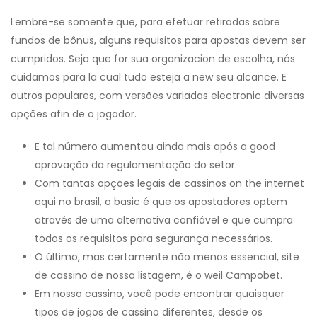
Lembre-se somente que, para efetuar retiradas sobre
fundos de bônus, alguns requisitos para apostas devem ser
cumpridos. Seja que for sua organizacion de escolha, nós
cuidamos para la cual tudo esteja a new seu alcance. E
outros populares, com versões variadas electronic diversas
opções afin de o jogador.
E tal número aumentou ainda mais após a good
aprovação da regulamentação do setor.
Com tantas opções legais de cassinos on the internet
aqui no brasil, o basic é que os apostadores optem
através de uma alternativa confiável e que cumpra
todos os requisitos para segurança necessários.
O último, mas certamente não menos essencial, site
de cassino de nossa listagem, é o weil Campobet.
Em nosso cassino, você pode encontrar quaisquer
tipos de jogos de cassino diferentes, desde os