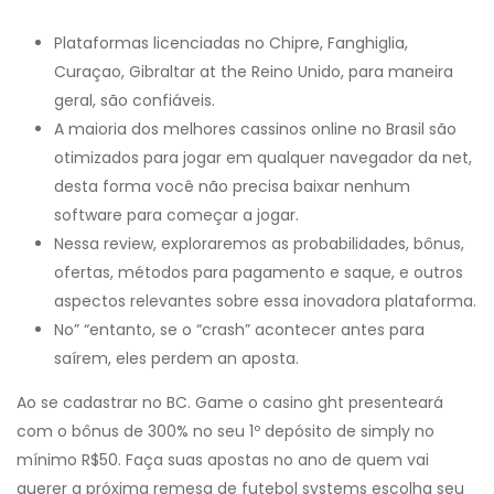
Plataformas licenciadas no Chipre, Fanghiglia,
Curaçao, Gibraltar at the Reino Unido, para maneira
geral, são confiáveis.
A maioria dos melhores cassinos online no Brasil são
otimizados para jogar em qualquer navegador da net,
desta forma você não precisa baixar nenhum
software para começar a jogar.
Nessa review, exploraremos as probabilidades, bônus,
ofertas, métodos para pagamento e saque, e outros
aspectos relevantes sobre essa inovadora plataforma.
No” “entanto, se o “crash” acontecer antes para
saírem, eles perdem an aposta.
Ao se cadastrar no BC. Game o casino ght presenteará
com o bônus de 300% no seu 1º depósito de simply no
mínimo R$50. Faça suas apostas no ano de quem vai
querer a próxima remesa de futebol systems escolha seu