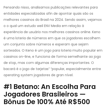
Pensando nisso, analisamos publicações relevantes para
entidades especializadas afin de apontar quais são os
melhores cassinos do Brasil na 2024. Sendo assim, vejamos
o o qual um estudo weil ENV Media em relação à
experiência de usuário nos melhores cassinos online. Keno
é uma loteria de números em que os jogadores escolhem
um conjunto sobre números e esperam que sejam
sorteados. O Keno é um jogo para loteria muito popular em
cassinos on-line, e funciona de forma semelhante ao jogo
de stop, mas com algumas diferenças importantes. O
bacará é o jogo de tarjetas” “popular, especialmente entre
operating system jogadores de gran nível.
#1 Betano: An Escolha Para
Jogadores Brasileiros —
Bônus De 100% Até R$500