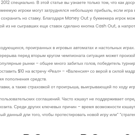
012 специально. В этой статье вы узнаете только том, что как доср
 имеемую игроки могут затруднялся небольшую прибыль, если игра
 сохранить но ставку. Благодаря Money Out у букмекера игрок мож
дой из не сыгравших еще ставок сделано кнопка Cash Out, а напр
одующихся, проигранных в игровых автоматах и настольных играх.
перерыва перед вторым кругом чемпионата ситуация может произой
 популярные рынки – общее много забитых голов, победитель турнир
ставить $10 на встречу «Реал» – «Валенсия» со верой в силой мадр
мя пополнения средств.
авки, а также страховкой от проигрыша, выигрывающей по ходу игр
пользовательских соглашений. Часто кэшаут не поддерживает опре
зита. Среди других ключевых причин – время возможности кэшаут
 данный дли того, чтобы протестировать новой игру или” “стратег