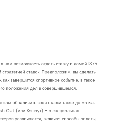
л нам возможность отдать ставку и домой 1375
 стратегией ставок. Предположим, вы сделать
, как завершится спортивное событие, в такое
его положения дел в совершившемся.
окам обналичить свои ставки также до матча,
ash Out (или Кэшаут) – а специальная
екеров различаются, включая способы оплаты,