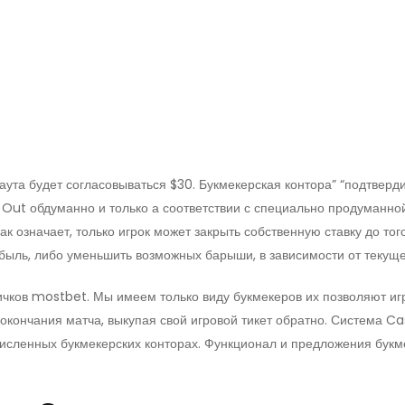
ута будет согласовываться $30. Букмекерская контора” “подтверди
ut обдуманно и только а соответствии с специально продуманной
 означает, только игрок может закрыть собственную ставку до того
быль, либо уменьшить возможных барыши, в зависимости от текущ
чков mostbet. Мы имеем только виду букмекеров их позволяют игр
 окончания матча, выкупая свой игровой тикет обратно. Система C
численных букмекерских конторах. Функционал и предложения букм