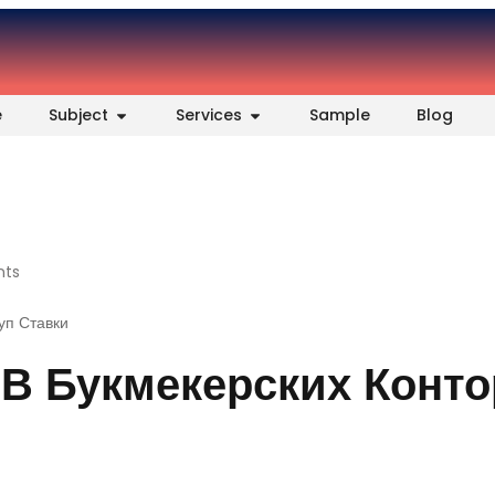
e
Subject
Services
Sample
Blog
ts
уп Ставки
 В Букмекерских Конт