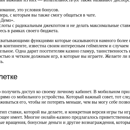
имание, это условия бонусов.
лера, с которым вы также смогу общаться в чате.
«Демо».
 слоты с радикальным джекпотом и не делать максимальные став
есь в рамках своего бюджета.
захватывающими функциями которые оказываются намного более 
в континенте, известна своим интересным геймплеем и случаем б
ьное. Одна дарит посетителям казино гламур, таинственность и
стью и четким должным игр, в которые вы играете. Желаете ли 
ь.
летке
 получить доступ ко своему личному кабинет. В мобильном при
прямо со мобильного устройства. Который важный совет, тот сл
живаться его, чтобы не потерять меньше, чем вы могу себе позво
тип ставки, которой вы делаете, и конкретная версия игры ты и
ющее имеет. Многие онлайн-казино предлагалось приветственны
е вращения, бонусные деньги и другие вознаграждения, которые