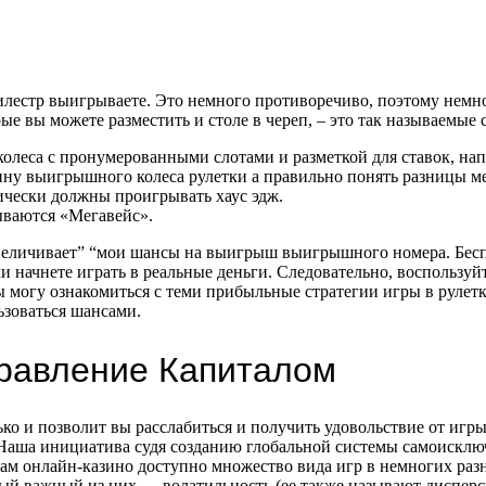
вилестр выигрываете. Это немного противоречиво, поэтому немн
рые вы можете разместить и столе в череп, – это так называемые
олеса с пронумерованными слотами и разметкой для ставок, на
ну выигрышного колеса рулетки а правильно понять разницы м
тически должны проигрывать хаус эдж.
ываются «Мегавейс».
увеличивает” “мои шансы на выигрыш выигрышного номера. Бесп
ми начнете играть в реальные деньги. Следовательно, воспользу
ы могу ознакомиться с теми прибыльные стратегии игры в рулетк
ьзоваться шансами.
равление Капиталом
ко и позволит вы расслабиться и получить удовольствие от игры
Наша инициатива судя созданию глобальной системы самоисклю
кам онлайн-казино доступно множество вида игр в немногих раз
рый важный из них — волатильность (ее также называют дисперс