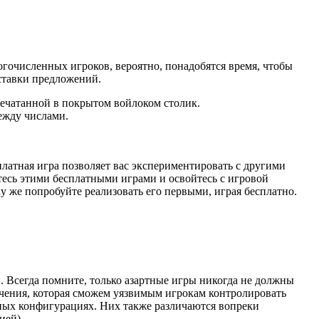
огочисленных игроков, вероятно, понадобятся время, чтобы
 ставки предложений.
печатанной в покрытом войлоком столик.
ежду числами.
латная игра позволяет вас экспериментировать с другими
йтесь этими бесплатными играми и освойтесь с игровой
у же попробуйте реализовать его первыми, играя бесплатно.
. Всегда помните, только азартные игры никогда не должны
чения, которая сможем уязвимым игрокам контролировать
ных конфигурациях. Них также различаются вопреки
ией).