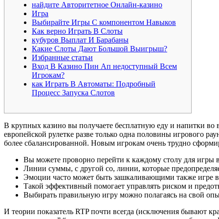
найдите Авторитетное Онлайн-казино
Игра
Выбирайте Игры С компонентом Навыков
Как верно Играть В Слоты
кубуров Выплат И Барабаны
Какие Слоты Дают Большой Выигрыш?
Избранные статьи
Вход В Казино Пин Ап недоступный Всем
Игрокам?
как Играть В Автоматы: Подробный
Процесс Запуска Слотов
В крупных казино вы получаете бесплатную еду и напитки во в
европейской рулетке разве только одна половины игрового раун
более сбалансированной. Новым игрокам очень трудно сформи
Вы можете проворно перейти к каждому столу для игры в 
Линии суммы, с другой со, линии, которые предопределя
Эмоции часто может быть зашкаливающими также игре в 
Такой эффективный помогает управлять риском и предо
Выбирать правильную игру можно полагаясь на свой опы
И теории показатель RTP почти всегда (исключения бывают кра