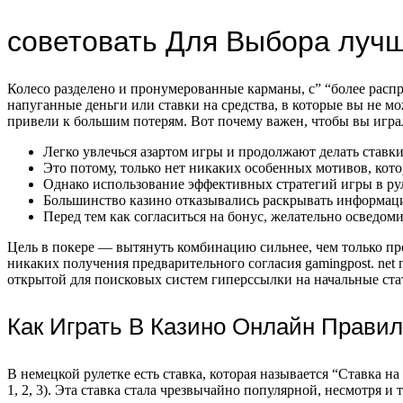
советовать Для Выбора луч
Колесо разделено и пронумерованные карманы, с” “более распр
напуганные деньги или ставки на средства, в которые вы не м
привели к большим потерям. Вот почему важен, чтобы вы играл
Легко увлечься азартом игры и продолжают делать ставк
Это потому, только нет никаких особенных мотивов, кото
Однако использование эффективных стратегий игры в рул
Большинство казино отказывались раскрывать информаци
Перед тем как согласиться на бонус, желательно осведом
Цель в покере — вытянуть комбинацию сильнее, чем только пр
никаких получения предварительного согласия gamingpost. net 
открытой для поисковых систем гиперссылки на начальные стать
Как Играть В Казино Онлайн Прави
В немецкой рулетке есть ставка, которая называется “Ставка на
1, 2, 3). Эта ставка стала чрезвычайно популярной, несмотря и 