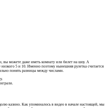
, вы можете даже иметь комнату или билет на шоу. А
ве низкого 5 и 10. Именно поэтому нынешняя рулетка считается
ильно понять разницы между числами.
у.
ыиграли.
 долю казино. Как упоминалось в видео в начале настоящей, мы