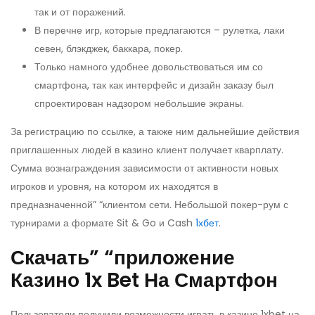
так и от поражений.
В перечне игр, которые предлагаются – рулетка, лаки
севен, блэкджек, баккара, покер.
Только намного удобнее довольствоваться им со
смартфона, так как интерфейс и дизайн заказу был
спроектирован надзором небольшие экраны.
За регистрацию по ссылке, а также ним дальнейшие действия
приглашенных людей в казино клиент получает кварплату.
Сумма вознаграждения зависимости от активности новых
игроков и уровня, на котором их находятся в
предназначенной” “клиентом сети. Небольшой покер-рум с
турнирами а формате Sit & Go и Cash
1хбет
.
Скачать” “приложение
Казино 1x Bet На Смартфон
Пользователи получили возможности играть в казино 1xbet на