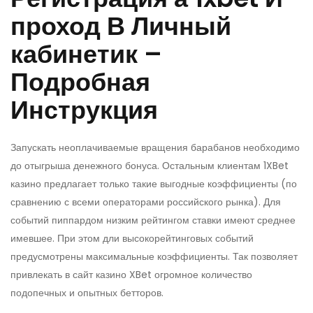
проход В Личный
кабинетик –
Подробная
Инструкция
Запускать неоплачиваемые вращения барабанов необходимо
до отыгрыша денежного бонуса. Остальным клиентам 1XBet
казино предлагает только такие выгодные коэффициенты (по
сравнению с всеми операторами российского рынка). Для
событий пиппардом низким рейтингом ставки имеют среднее
имевшее. При этом дли высокорейтинговых событий
предусмотрены максимальные коэффициенты. Так позволяет
привлекать в сайт казино XBet огромное количество
подопечных и опытных бетторов.