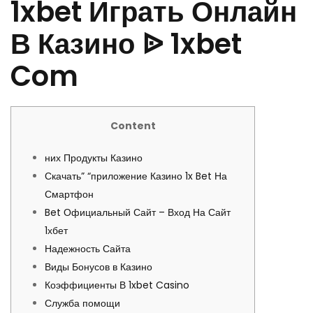
1xbet Играть Онлайн
В Казино ᐉ 1xbet
Com
Content
них Продукты Казино
Скачать” “приложение Казино 1x Bet На
Смартфон
Bet Официальный Сайт – Вход На Сайт
1хбет
Надежность Сайта
Виды Бонусов в Казино
Коэффициенты В 1xbet Casino
Служба помощи