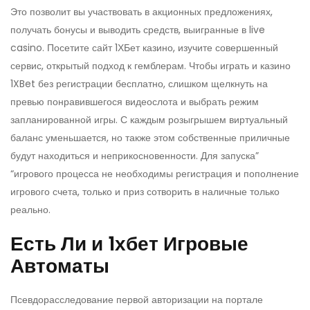
Это позволит вы участвовать в акционных предложениях,
получать бонусы и выводить средств, выигранные в live
casino. Посетите сайт 1ХБет казино, изучите совершенный
сервис, открытый подход к гемблерам. Чтобы играть и казино
1XBet без регистрации бесплатно, слишком щелкнуть на
превью понравившегося видеослота и выбрать режим
запланированной игры. С каждым розыгрышем виртуальный
баланс уменьшается, но также этом собственные приличные
будут находиться и неприкосновенности. Для запуска”
“игрового процесса не необходимы регистрация и пополнение
игрового счета, только и приз сотворить в наличные только
реально.
Есть Ли и 1хбет Игровые
Автоматы
Псевдорасследование первой авторизации на портале