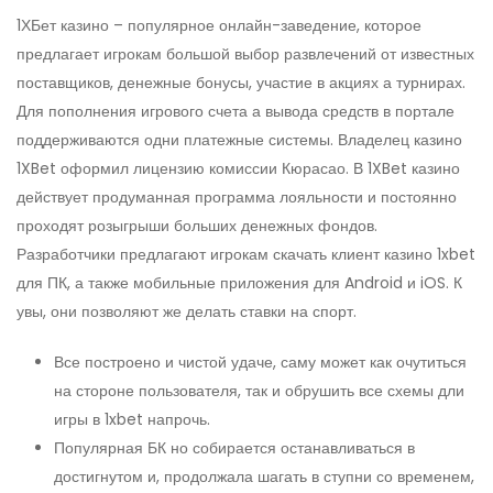
1ХБет казино – популярное онлайн-заведение, которое
предлагает игрокам большой выбор развлечений от известных
поставщиков, денежные бонусы, участие в акциях а турнирах.
Для пополнения игрового счета а вывода средств в портале
поддерживаются одни платежные системы. Владелец казино
1XBet оформил лицензию комиссии Кюрасао. В 1XBet казино
действует продуманная программа лояльности и постоянно
проходят розыгрыши больших денежных фондов.
Разработчики предлагают игрокам скачать клиент казино 1xbet
для ПК, а также мобильные приложения для Android и iOS. К
увы, они позволяют же делать ставки на спорт.
Все построено и чистой удаче, саму может как очутиться
на стороне пользователя, так и обрушить все схемы дли
игры в 1xbet напрочь.
Популярная БК но собирается останавливаться в
достигнутом и, продолжала шагать в ступни со временем,