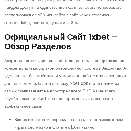
найдем доступ на единственной сайт, вы смогу попробовать
воспользоваться VPN или зайти в сайт через стулочасы
зеркало 1хбет, принятое у нас и сайте.
Официальный Сайт 1xbet –
Обзор Разделов
Азартная организация разработала центральное приложение
конкретно дли мобильной операционной системы Андроида. А
сделано это без мобильной утилиты на работе или совещании
уже невозможно, благодаря тому 1xbet apk стало одним из
самых скачиваемых на просторах всего СНГ. Чаще всего
служба помощи 1xbet телефон применять как основное
эффективное связи.
Все их имеют демоверсии, но позволяет пользователям
играть бесплатно в слоты на 1хбет казино.