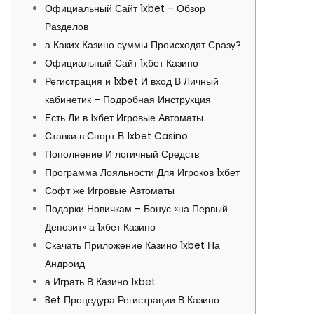
Официальный Сайт 1xbet – Обзор
Разделов
а Каких Казино суммы Происходят Сразу?
Официальный Сайт 1хбет Казино
Регистрация и 1xbet И вход В Личный
кабинетик – Подробная Инструкция
Есть Ли в 1хбет Игровые Автоматы
Ставки в Спорт В 1xbet Casino
Пополнение И логичный Средств
Программа Лояльности Для Игроков 1хбет
Софт же Игровые Автоматы
Подарки Новичкам – Бонус «на Первый
Депозит» а 1хбет Казино
Скачать Приложение Казино 1xbet На
Андроид
а Играть В Казино 1xbet
Bet Процедура Регистрации В Казино