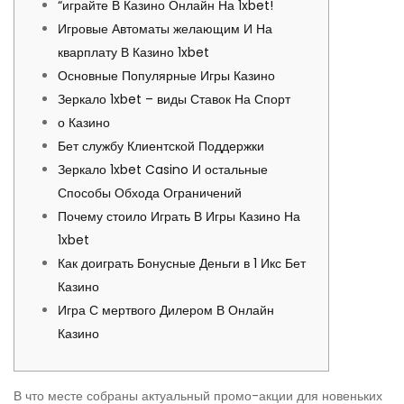
“играйте В Казино Онлайн На 1xbet!
Игровые Автоматы желающим И На
кварплату В Казино 1xbet
Основные Популярные Игры Казино
Зеркало 1xbet – виды Ставок На Спорт
о Казино
Бет службу Клиентской Поддержки
Зеркало 1xbet Casino И остальные
Способы Обхода Ограничений
Почему стоило Играть В Игры Казино На
1xbet
Как доиграть Бонусные Деньги в 1 Икс Бет
Казино
Игра С мертвого Дилером В Онлайн
Казино
В что месте собраны актуальный промо-акции для новеньких