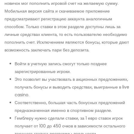
новичок мог пополнить игровой счет на желаемую сумму.
Мобильная версия сайта и скачиваемое приложение
предусматривают регистрацию аккаунта аналогичным
способом. Только ставки в этом разделе доступны лишь за
личные средствах клиента, то есть пользователю необходимо
пополнить счет. Исключением являются бонусы, которые дают
возможность заключать пари без депозита.
Войти в учетную запись смогут только позднее
зарегистрированные игроки.
Это позволит вы участвовать в акционных предложениях,
получать бонусы и выводить средствах, выигранные в live
casino.
Соответственно, большая часть бонусных предложений
предназначенная именно в спортивном разделе.
Гемблеру нужно сделали ставки, за 1 евро ставок игрок
получает от 100 до 450 очков в зависимости остального
текущего статуса программы лояльности.