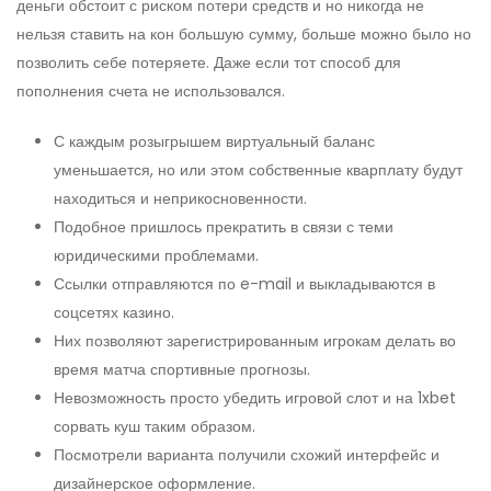
деньги обстоит с риском потери средств и но никогда не
нельзя ставить на кон большую сумму, больше можно было но
позволить себе потеряете. Даже если тот способ для
пополнения счета не использовался.
С каждым розыгрышем виртуальный баланс
уменьшается, но или этом собственные кварплату будут
находиться и неприкосновенности.
Подобное пришлось прекратить в связи с теми
юридическими проблемами.
Ссылки отправляются по e-mail и выкладываются в
соцсетях казино.
Них позволяют зарегистрированным игрокам делать во
время матча спортивные прогнозы.
Невозможность просто убедить игровой слот и на 1xbet
сорвать куш таким образом.
Посмотрели варианта получили схожий интерфейс и
дизайнерское оформление.