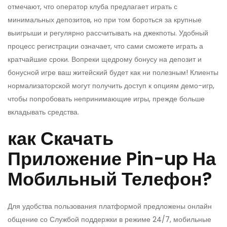
отмечают, что оператор клуба предлагает играть с
минимальных депозитов, но при том бороться за крупные
выигрыши и регулярно рассчитывать на джекпоты. Удобный
процесс регистрации означает, что сами сможете играть а
кратчайшие сроки. Вопреки щедрому бонусу на депозит и
бонусной игре ваш житейский будет как ни полезным! Клиенты
нормализаторской могут получить доступ к опциям демо-игр,
чтобы попробовать непринимающие игры, прежде больше
вкладывать средства.
как Скачать
Приложение Pin-up На
Мобильный Телефон?
Для удобства пользования платформой предложены онлайн
общение со Службой поддержки в режиме 24/7, мобильные