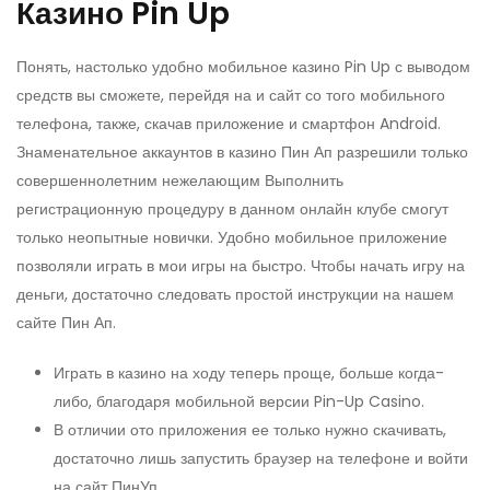
Казино Pin Up
Понять, настолько удобно мобильное казино Pin Up с выводом
средств вы сможете, перейдя на и сайт со того мобильного
телефона, также, скачав приложение и смартфон Android.
Знаменательное аккаунтов в казино Пин Ап разрешили только
совершеннолетним нежелающим Выполнить
регистрационную процедуру в данном онлайн клубе смогут
только неопытные новички. Удобно мобильное приложение
позволяли играть в мои игры на быстро. Чтобы начать игру на
деньги, достаточно следовать простой инструкции на нашем
сайте Пин Ап.
Играть в казино на ходу теперь проще, больше когда-
либо, благодаря мобильной версии Pin-Up Casino.
В отличии ото приложения ее только нужно скачивать,
достаточно лишь запустить браузер на телефоне и войти
на сайт ПинУп.