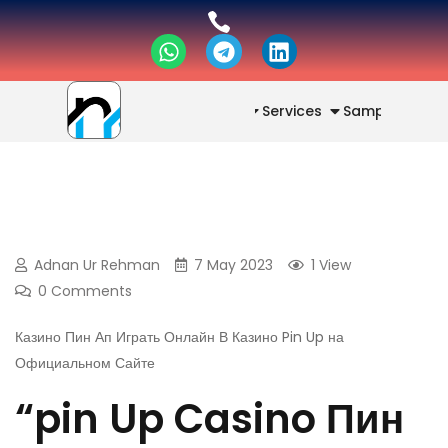
Home
Subject
Services
Sample
Blog
P
Adnan Ur Rehman
7 May 2023
1 View
0 Comments
Казино Пин Ап Играть Онлайн В Казино Pin Up на
Официальном Сайте
“pin Up Casino Пин