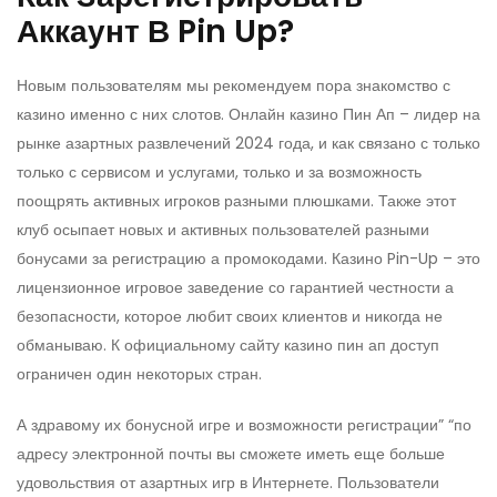
Аккаунт В Pin Up?
Новым пользователям мы рекомендуем пора знакомство с
казино именно с них слотов. Онлайн казино Пин Ап – лидер на
рынке азартных развлечений 2024 года, и как связано с только
только с сервисом и услугами, только и за возможность
поощрять активных игроков разными плюшками. Также этот
клуб осыпает новых и активных пользователей разными
бонусами за регистрацию а промокодами. Казино Pin-Up – это
лицензионное игровое заведение со гарантией честности а
безопасности, которое любит своих клиентов и никогда не
обманываю. К официальному сайту казино пин ап доступ
ограничен один некоторых стран.
А здравому их бонусной игре и возможности регистрации” “по
адресу электронной почты вы сможете иметь еще больше
удовольствия от азартных игр в Интернете. Пользователи