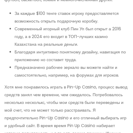
За каждые $100 тенге ставок игроку предоставляется
возможность открыть подарочную коробку.
Современный игорный клуб Пин Уп был открыт а 2016
году, а в 2024 его входит в ТОП-лучших казино
Казахстана на реальные деньги.
Благодаря интуитивно понятному дизайну, навигация по
приложению но составит труда.
Предназначено рабочее зеркало вы можете найти и
самостоятельно, например, на форумах для игроков.
Хотя мне понравилось играть в Pin-Up Casino, процесс вывод
средств занял чем времени, чем ожидалось. Потребовалось
несколько несколькс, чтобы мои средств были переведены и
мой счет, что не может только расстраивать. Я
предпочтительно Pin-Up Casino и его отличный выбирать игр
и удобный сайт. В время время Pin Up Casino набирает