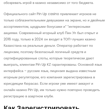
обозревать игрой в казино независимо от того бюджета.
Официального сайт Pin Up casino привлекает игроков не
только соблазнительными девушками на экране, но и двойным
ассортиментом, щедрыми бонусами и” “интересными
акциями. Современный игорный клуб Пин Уп был открыт и
2016 году, только в 2024 он входит в ТОП-лучших казино
Казахстана на реальные деньги. Оператор работает по
лицензии, поэтому безопасный логичный средств и
сертифицированные слоты, которые теоретически дают
выиграть, клиентам Pin Up KZ гарантированы. Основной язык
интерфейса – русские язык, лицензия выдана известным
игорным регулятором, его компания зарегистрирована в
юрисдикции Кюрасао. Если игроки уже имеют аккаунт и
онлайн казино Pin Up, им только нужно повторно проводить
регистрацию в азартном клубе.
Как Зарегистрировать