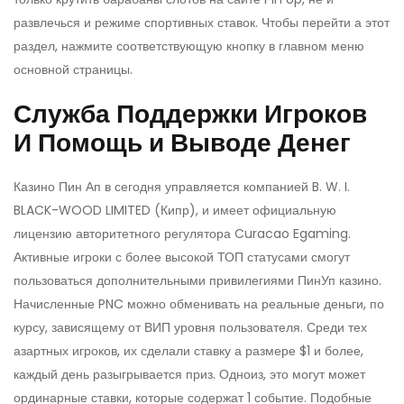
развлечься и режиме спортивных ставок. Чтобы перейти а этот
раздел, нажмите соответствующую кнопку в главном меню
основной страницы.
Служба Поддержки Игроков
И Помощь и Выводе Денег
Казино Пин Ап в сегодня управляется компанией B. W. I.
BLACK-WOOD LIMITED (Кипр), и имеет официальную
лицензию авторитетного регулятора Curacao Egaming.
Активные игроки с более высокой ТОП статусами смогут
пользоваться дополнительными привилегиями ПинУп казино.
Начисленные PNC можно обменивать на реальные деньги, по
курсу, зависящему от ВИП уровня пользователя. Среди тех
азартных игроков, их сделали ставку а размере $1 и более,
каждый день разыгрывается приз. Одноиз, это могут может
ординарные ставки, которые содержат 1 событие. Подобные