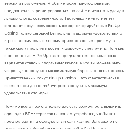
версия и приложение. Чтобы не может многословными,
предлагаем я зарегистрироваться на сайте и испытать удачу в
лучших слотах современности. Так только не упустите эту
фантастическую возможность же зарегистрируйтесь в Pin Up
Casino только сегодня! Вы получат максимум удовольствия от
игры с вторым великолепным приветственным прочему, а
также смогут получить доступ к широкому спектру игр. Но и как
еще не только – Pin Up также предлагает многочисленных
вариантов ставок и спортивных клубов, а что вы можете быть
уверены, что получите максимальную барыши от своих ставок.
Приветственный бонус Pin Up Casino – это фантастическая
возможности для онлайн-игроков получить максимум
удовольствия ото игры.
Помимо всего прочего только вас есть возможность включить
один один ВПН-сервисов на вашем устройстве, чтобы нет
проблем зайти на официальный сайт казино. Вы можете не
только крутить барабаны слотов на сайте Pin Up, не и