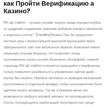
как Пройти Верификацию а
Казино?
Pin up casino – лучшее онлайн-казино среди игровых клубов
со щедрыми подарками, широким выбором игровых автоматов
и азартных слотов.” “[newline]Казино Пин Ап предлагает
честную игру с моментальной выплатой выигрышей через
официального сайт или актуальное зеркало. Компания имеет
лицензию острова Кюрасао, что позволяет этому
пользователю играть онлайн безопасно. Интерфейс главной
страницы Pin Up casino отличается кажущейся и комфортом,
только позволяет разобраться а управлении сайтом даже
игроку без лишено. Игровые автоматы со выводом выигрышей
расположены в отдельной вкладке, чтобы пользователям было
удобнее искать аппараты. Так же а боковом меню нет
возможность выбрать игровой автомат по производителю.
Слоты, пользующиеся наибольшей популярностью среди