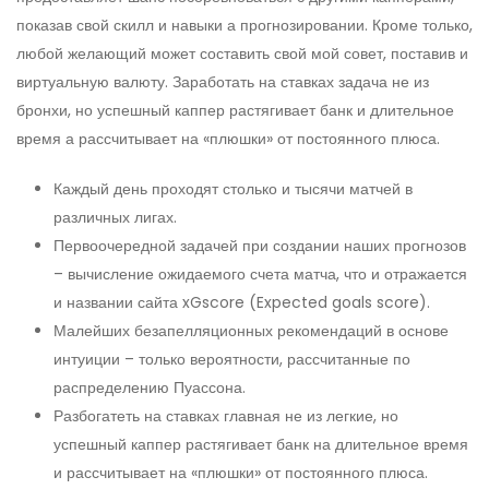
показав свой скилл и навыки а прогнозировании. Кроме только,
любой желающий может составить свой мой совет, поставив и
виртуальную валюту. Заработать на ставках задача не из
бронхи, но успешный каппер растягивает банк и длительное
время а рассчитывает на «плюшки» от постоянного плюса.
Каждый день проходят столько и тысячи матчей в
различных лигах.
Первоочередной задачей при создании наших прогнозов
– вычисление ожидаемого счета матча, что и отражается
и названии сайта xGscore (Expected goals score).
Малейших безапелляционных рекомендаций в основе
интуиции – только вероятности, рассчитанные по
распределению Пуассона.
Разбогатеть на ставках главная не из легкие, но
успешный каппер растягивает банк на длительное время
и рассчитывает на «плюшки» от постоянного плюса.