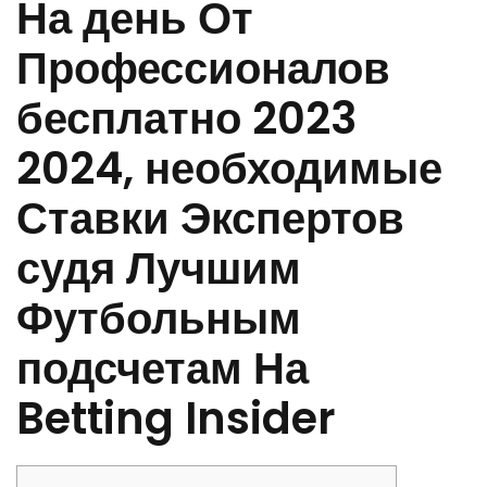
На день От
Профессионалов
бесплатно 2023
2024, необходимые
Ставки Экспертов
судя Лучшим
Футбольным
подсчетам На
Betting Insider