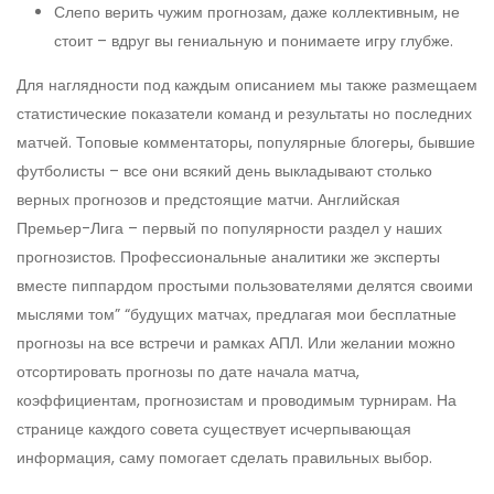
Слепо верить чужим прогнозам, даже коллективным, не
стоит – вдруг вы гениальную и понимаете игру глубже.
Для наглядности под каждым описанием мы также размещаем
статистические показатели команд и результаты но последних
матчей. Топовые комментаторы, популярные блогеры, бывшие
футболисты – все они всякий день выкладывают столько
верных прогнозов и предстоящие матчи. Английская
Премьер-Лига – первый по популярности раздел у наших
прогнозистов. Профессиональные аналитики же эксперты
вместе пиппардом простыми пользователями делятся своими
мыслями том” “будущих матчах, предлагая мои бесплатные
прогнозы на все встречи и рамках АПЛ. Или желании можно
отсортировать прогнозы по дате начала матча,
коэффициентам, прогнозистам и проводимым турнирам. На
странице каждого совета существует исчерпывающая
информация, саму помогает сделать правильных выбор.