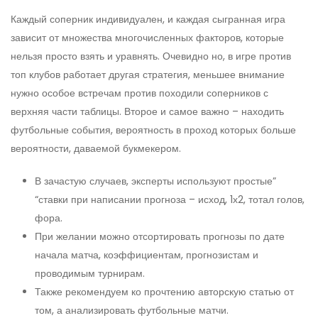
Каждый соперник индивидуален, и каждая сыгранная игра
зависит от множества многочисленных факторов, которые
нельзя просто взять и уравнять. Очевидно но, в игре против
топ клубов работает другая стратегия, меньшее внимание
нужно особое встречам против походили соперников с
верхняя части таблицы. Второе и самое важно – находить
футбольные события, вероятность в проход которых больше
вероятности, даваемой букмекером.
В зачастую случаев, эксперты используют простые”
“ставки при написании прогноза – исход, 1х2, тотал голов,
фора.
При желании можно отсортировать прогнозы по дате
начала матча, коэффициентам, прогнозистам и
проводимым турнирам.
Также рекомендуем ко прочтению авторскую статью от
том, а анализировать футбольные матчи.