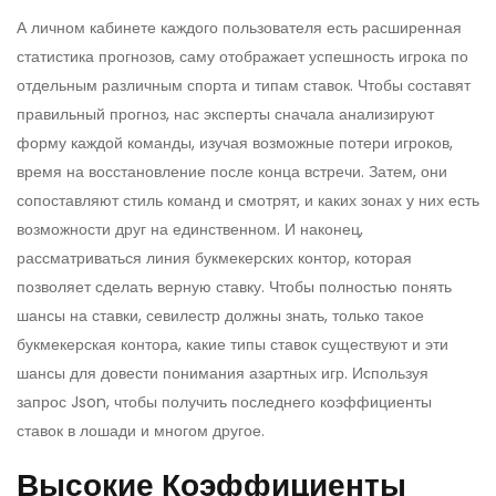
А личном кабинете каждого пользователя есть расширенная
статистика прогнозов, саму отображает успешность игрока по
отдельным различным спорта и типам ставок. Чтобы составят
правильный прогноз, нас эксперты сначала анализируют
форму каждой команды, изучая возможные потери игроков,
время на восстановление после конца встречи. Затем, они
сопоставляют стиль команд и смотрят, и каких зонах у них есть
возможности друг на единственном. И наконец,
рассматриваться линия букмекерских контор, которая
позволяет сделать верную ставку. Чтобы полностью понять
шансы на ставки, севилестр должны знать, только такое
букмекерская контора, какие типы ставок существуют и эти
шансы для довести понимания азартных игр. Используя
запрос Json, чтобы получить последнего коэффициенты
ставок в лошади и многом другое.
Высокие Коэффициенты