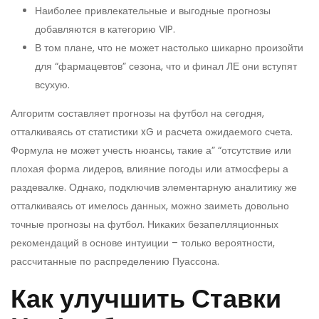
Наиболее привлекательные и выгодные прогнозы
добавляются в категорию VIP.
В том плане, что не может настолько шикарно произойти
для “фармацевтов” сезона, что и финал ЛЕ они вступят
всухую.
Алгоритм составляет прогнозы на футбол на сегодня,
отталкиваясь от статистики xG и расчета ожидаемого счета.
Формула не может учесть нюансы, такие а” “отсутствие или
плохая форма лидеров, влияние погоды или атмосферы а
раздевалке. Однако, подключив элементарную аналитику же
отталкиваясь от имелось данных, можно заиметь довольно
точные прогнозы на футбол. Никаких безапелляционных
рекомендаций в основе интуиции – только вероятности,
рассчитанные по распределению Пуассона.
Как улучшить Ставки