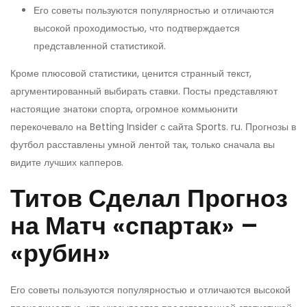
Его советы пользуются популярностью и отличаются
высокой проходимостью, что подтверждается
представленной статистикой.
Кроме плюсовой статистики, ценится странный текст,
аргументированный выбирать ставки. Посты представляют
настоящие знатоки спорта, огромное коммьюнити
перекочевало на Betting Insider с сайта Sports. ru. Прогнозы в
футбол расставлены умной лентой так, только сначала вы
видите лучших капперов.
Титов Сделал Прогноз
на Матч «спартак» –
«рубин»
Его советы пользуются популярностью и отличаются высокой