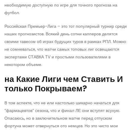
необходимую доступную по игре для точного прогноза на
футбол.
Российская Премьер-Лига – это тот популярный турнир среди
наших прогнозистов. Всякий день сотни капперов делятся
своими тавесом об играх будущих туров в рамках РПЛ. Можно
не сомневаться, что матчи самых топовых лиг освещаются
экспертами СТАВКА TV и простыми пользователями в
некотором объеме.
на Какие Лиги чем Ставить И
только Покрываем?
В том аспекте, что не или настолько шикарно начаться для
“фармацевтов” сезона, что и финал ЛЕ они вступят всухую.
Опасаюсь, но в заключительном матче перед отпуском
фортуна может отвернуться ото немцев. Но это чисто мои