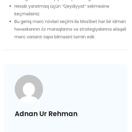
Hesab yaratmaq üçün “Qeydiyyat” sekmesine
keçməlisiniz.
Bu geniş mərc növləri seçimi ilə Mostbet hər bir idman
həvəskarının öz maraqlarına və strategiyalarına əlaqəli
mərc variantı tapa bilməsini təmin edir.
Adnan Ur Rehman