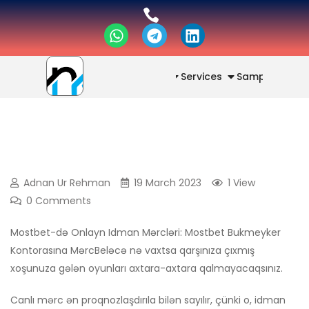
Home
Subject
Services
Sample
Blog
P
Adnan Ur Rehman
19 March 2023
1 View
0 Comments
Mostbet-də Onlayn Idman Mərcləri: Mostbet Bukmeyker
Kontorasına Mərc
Beləcə nə vaxtsa qarşınıza çıxmış
xoşunuza gələn oyunları axtara-axtara qalmayacaqsınız.
Canlı mərc ən proqnozlaşdırıla bilən sayılır, çünki o, idman