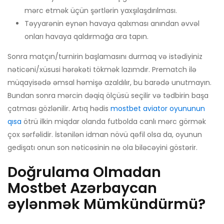
mərc etmək üçün şərtlərin yaxşılaşdırılması.
Təyyarənin eynən havaya qalxması anından əvvəl
onları havaya qaldırmağa ara tapın.
Sonra matçın/turnirin başlamasını durmaq və istədiyiniz
nəticəni/xüsusi hərəkəti tökmək lazımdır. Prematch ilə
müqayisədə əmsal həmişə azaldılır, bu barədə unutmayın.
Bundan sonra mərcin dəqiq ölçüsü seçilir və tədbirin başa
çatması gözlənilir. Artıq hədis
mostbet aviator oyununun
qısa
ötrü ilkin miqdar olanda futbolda canlı mərc görmək
çox sərfəlidir. İstənilən idman növü qəfil olsa da, oyunun
gedişatı onun son nəticəsinin nə ola biləcəyini göstərir.
Doğrulama Olmadan
Mostbet Azərbaycan
əylənmək Mümkündürmü?