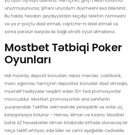
ya oyun oynaya bilərsiniz. Həmçinin, giriş məlumatlarınızı
unutmusunuzsa, Şifrəni unutdum düyməsini sıxa bilərsiniz.
Bu halda, hesabın qeydiyyatdan keçdiyi telefon nömrəsini
və ya e-poçtu daxil etməli, captcha-nı daxil etməli və
sonra parolun bərpası ilə bağlı ətraflı öyüd almalısınız.
Mostbet Tətbiqi Poker
Oyunları
Hal-hazırda, depozit bonusları, risksiz mərclər, cashback,
mərc sığortası, həmçinin depozitsiz bonuslar daxil olmaqla,
müxtəlif hədiyyələr təqdim edən 10+ fəal promosyonlar
mövcuddur. Mostbet promosyonları ana səhifənin
yuxarısındakı Təkliflər sekmesinde yerləşdirilir və onlar üç
kateqoriyaya bölünür – Hamısı, İdman və Kazino. Mostbet
bahis AZ həvəskarları idman kitabında istifadə olunacaq bir
neçə təklifi ehtiyac edə bilər və cəmi aşağıdakı cədvəldə