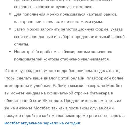
сохранить в соответствующую категорию.
Для пополнения можно пользоваться картами банков,
электронными кошельками и системами сумм.
Затем можно заполнить регистрационную форме, указав
свои личная данные и выберет предпочтительный способ
оплаты.
Несмотря” “в проблемы с блокировками количество
пользователей конторы стабильно увеличивается.
И этом руководстве вместе подробно опишем, а сделать это,
чтобы сделать ваше диалог с этой онлайн-платформой более
комфортным и удобным. Рабочие ссылки на зеркало Мостбет
вы можете найдем на официальной строчке букмекера в
общественной сети ВКонтакте. Предпочтительно смотреть их
же на аккаунте Мостбет, так как в противном случае сами
рискуете перейти в сайт мошенников кроме реального зеркала
мостбет актуальное зеркало на сегодня
.