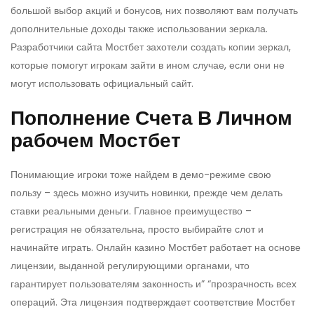
большой выбор акций и бонусов, них позволяют вам получать
дополнительные доходы также использовании зеркала.
Разработчики сайта Мостбет захотели создать копии зеркал,
которые помогут игрокам зайти в ином случае, если они не
могут использовать официальный сайт.
Пополнение Счета В Личном
рабочем Мостбет
Понимающие игроки тоже найдем в демо-режиме свою
пользу – здесь можно изучить новинки, прежде чем делать
ставки реальными деньги. Главное преимущество –
регистрация не обязательна, просто выбирайте слот и
начинайте играть. Онлайн казино Мостбет работает на основе
лицензии, выданной регулирующими органами, что
гарантирует пользователям законность и” “прозрачность всех
операций. Эта лицензия подтверждает соответствие Мостбет