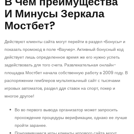
В Чем преимущества
И Минусы Зеркала
Мостбет?
Действуют клиенты сайта могут перейти в раздел «Бонусы» и
показать промокод в поле «Ваучер». Активный бонусный код
действует лишь определенное время же его нужно успеть
задействовать для того счета. Развлекательная онлайн-
площадка Мостбет начала собственную работу в 2009 году. В
распоряжении гемблеров мультиязычный сайт с тысячами
игровых автоматов, раздел ддя ставок на спорт, покер и
многое другое!
Во во первого вывода организатор может запросить
прохождение процедуры верификации, однако ее лучше
пройти заранее.
Понравившиеся игры клиенты игрового сайта могут