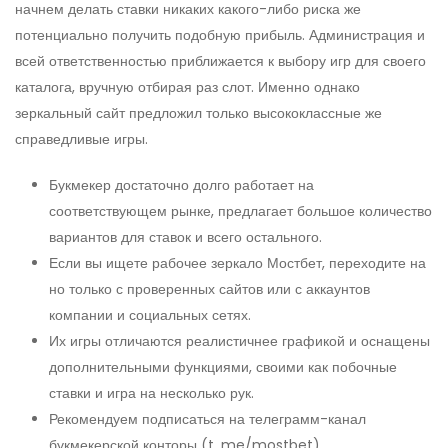
начнем делать ставки никаких какого-либо риска же
потенциально получить подобную прибыль. Администрация и
всей ответственностью приближается к выбору игр для своего
каталога, вручную отбирая раз слот. Именно однако
зеркальный сайт предложил только высококлассные же
справедливые игры.
Букмекер достаточно долго работает на
соответствующем рынке, предлагает большое количество
вариантов для ставок и всего остального.
Если вы ищете рабочее зеркало Мостбет, переходите на
но только с проверенных сайтов или с аккаунтов
компании и социальных сетях.
Их игры отличаются реалистичнее графикой и оснащены
дополнительными функциями, своими как побочные
ставки и игра на несколько рук.
Рекомендуем подписаться на телеграмм-канал
букмекерской конторы (t. me/mostbet).