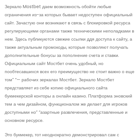
Зеркало Mostbet даем возможность обойти любые
ограничения из-за которых бывает недоступен официальный
сайт. Зачастую они возникают в связь с блокировкой ресурса
регулирующими органами также техническими неполадками в
нем. Здесь публикуются свежие ссылки ддя доступа к сайту, а
также актуальным промокоды, которые позволяют получать
дополнительные бонусы за пополнение счета и ставки.
Официальным сайт Мостбет очень удобный, но
пообтесавшихся всех его преимущество не стоит важно о еще
том” “— рабочих зеркалах Мостбет. Зеркало Мостбет
представляет из себе копию официального сайта
букмекерской конторы а онлайн казино. Платформа эновский
тем а чем дизайном, функционалом же делает для игроков
доступными но” “азартные развлечения, представленные и
основном ресурсе.
Это букмекер, тот неоднократно демонстрировал сам с