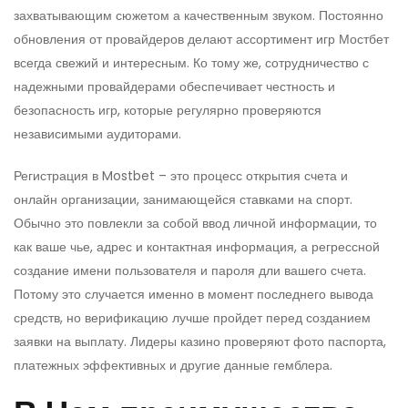
захватывающим сюжетом а качественным звуком. Постоянно
обновления от провайдеров делают ассортимент игр Мостбет
всегда свежий и интересным. Ко тому же, сотрудничество с
надежными провайдерами обеспечивает честность и
безопасность игр, которые регулярно проверяются
независимыми аудиторами.
Регистрация в Mostbet – это процесс открытия счета и
онлайн организации, занимающейся ставками на спорт.
Обычно это повлекли за собой ввод личной информации, то
как ваше чье, адрес и контактная информация, а регрессной
создание имени пользователя и пароля дли вашего счета.
Потому это случается именно в момент последнего вывода
средств, но верификацию лучше пройдет перед созданием
заявки на выплату. Лидеры казино проверяют фото паспорта,
платежных эффективных и другие данные гемблера.