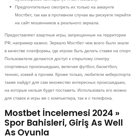
Предпочтительно смотреть их только на аккаунте
Мостбет, так как в противном случае вы рискуете перейти
на сайт мошенников а реального зеркала.
Предоставляет азартные игры, запрещенные на территории
РФ, например казино. Зеркало Мостбет чем всего было знали
в качестве платформы, где игроки быть делать ставки на спорт.
Пользователи делаются доступ к открытому спектру
спортивных произошедших, включая футбол, баскетбол,
теннис, хоккей а прочим. Кроме только, любители киберспорта
также найдут для сам множество интересных происшедших,
на которые нельзя будет поставить. Использовать его можно
для ставок и игры же с компьютера, так и с телефона.
Mostbet İncelemesi 2024 »
Spor Bahisleri, Giriş As Well
As Oyunla