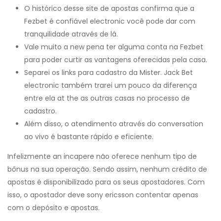
O histórico desse site de apostas confirma que a
Fezbet é confiável electronic você pode dar com
tranquilidade através de lá.
Vale muito a new pena ter alguma conta na Fezbet
para poder curtir as vantagens oferecidas pela casa.
Separei os links para cadastro da Mister. Jack Bet
electronic também trarei um pouco da diferença
entre ela at the as outras casas no processo de
cadastro.
Além disso, o atendimento através do conversation
ao vivo é bastante rápido e eficiente.
Infelizmente an incapere não oferece nenhum tipo de
bônus na sua operação. Sendo assim, nenhum crédito de
apostas é disponibilizado para os seus apostadores. Com
isso, o apostador deve sony ericsson contentar apenas
com o depósito e apostas.