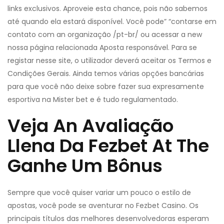
links exclusivos. Aproveie esta chance, pois não sabemos
até quando ela estará disponível. Você pode” “contarse em
contato com an organização /pt-br/ ou acessar a new
nossa página relacionada Aposta responsável. Para se
registar nesse site, o utilizador deverá aceitar os Termos e
Condições Gerais. Ainda temos várias opções bancárias
para que você não deixe sobre fazer sua expresamente
esportiva na Mister bet e é tudo regulamentado.
Veja An Avaliação
Llena Da Fezbet At The
Ganhe Um Bônus
Sempre que você quiser variar um pouco o estilo de
apostas, você pode se aventurar no Fezbet Casino. Os
principais títulos das melhores desenvolvedoras esperam