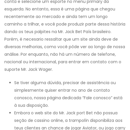
conta e selecione um esporte no menu primary da
esquerda. No entanto, essa é uma página que chegou
recentemente ao mercado e ainda tem um longo
caminho a trilhar, e você pode produzir parte dessa história
dando os teus palpites na Mr. Jack Bet País brasileiro.
Porém, é necesario ressaltar que um site ainda deve de
diversas melhorias, como você pôde ver ao longo de nossa
análise. Por enquanto, não há um número de telefone,
nacional ou internacional, para entrar em contato com o
suporte Mr. Jack Wager.
Se tiver alguma dúvida, precisar de assistência ou
simplesmente quiser entrar no ano de contato
conosco, nossa página dedicada “Fale conosco” está
à sua disposição.
Embora o web site do Mr. Jack port Bet não possua
seção de cassino online, a trampolín disponibiliza aos
teus clientes an chance de jogar Aviator, ou jogo carry