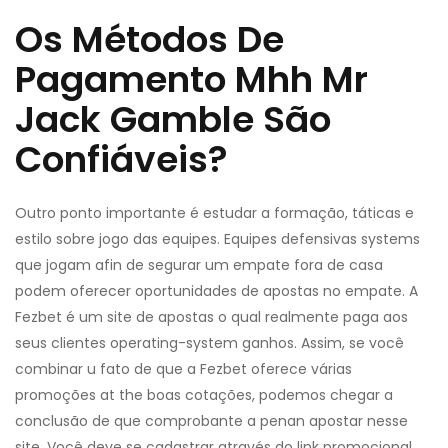
Os Métodos De
Pagamento Mhh Mr
Jack Gamble São
Confiáveis?
Outro ponto importante é estudar a formação, táticas e
estilo sobre jogo das equipes. Equipes defensivas systems
que jogam afin de segurar um empate fora de casa
podem oferecer oportunidades de apostas no empate. A
Fezbet é um site de apostas o qual realmente paga aos
seus clientes operating-system ganhos. Assim, se você
combinar u fato de que a Fezbet oferece várias
promoções at the boas cotações, podemos chegar a
conclusão de que comprobante a penan apostar nesse
site. Você deve se cadastrar através do link promocional