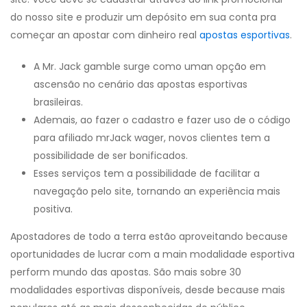
do nosso site e produzir um depósito em sua conta pra
começar an apostar com dinheiro real
apostas esportivas
.
A Mr. Jack gamble surge como uman opção em
ascensão no cenário das apostas esportivas
brasileiras.
Ademais, ao fazer o cadastro e fazer uso de o código
para afiliado mrJack wager, novos clientes tem a
possibilidade de ser bonificados.
Esses serviços tem a possibilidade de facilitar a
navegação pelo site, tornando an experiência mais
positiva.
Apostadores de todo a terra estão aproveitando because
oportunidades de lucrar com a main modalidade esportiva
perform mundo das apostas. São mais sobre 30
modalidades esportivas disponíveis, desde because mais