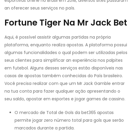
esportivas online no Brasil em 2018, diversos sites passaram
an oferecer seus serviços no país.
Fortune Tiger Na Mr Jack Bet
Aqui, é possível assistir algumas partidas na própria
plataforma, enquanto realiza apostas. A plataforma possui
algumas funcionalidades o qual podem ser utilizadas pelos
seus clientes para simplificar an experiência nos palpites
em futebol. Alguns desses serviços estão disponíveis nas
casas de apostas também conhecidas do País brasileiro.
Você precisa realizar com que um Mr Jack Gamble entrar
na tua conta para fazer qualquer ação apresentando o
seu saldo, apostar em esportes e jogar games de cassino.
O mercado de Total de Gols da bet365 apostas
permite jogar zero número total para gols que serão
marcados durante a partida.