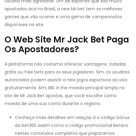
usuário mais agradável. Um de esportes que são muito
apostados aca no Brasil, a new Mr bet tem os melhores
games que vão ocorrer e uma gama de campeonatos
disponíveis no site.
O Web Site Mr Jack Bet Paga
Os Apostadores?
A plataforma não costuma oferecer vantagens, rodadas
grátis ou free bets para os seus jogadores. Sim, os usuários
autorizados podem assistir a new jogos esportivos ao vivo
gratuitamente. Sim, BRL é the moeda principal simply no
site de Mr Jack Bet apostas, que você escolhe como
moeda de uma sua conta durante o registro.
Conheça mais detalhes em relação à o código bônus
da bet365 assim como o código promocional Betano
nestes conteúdos completos que preparamos.