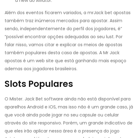
a new do Aviator.
Além dos eventos ficarem variados, a mrJack bet apostas
também traz inúmeros mercados para apostar. Assim
sendo, independentemente do perfil dos jogadores, é”
“possível encontrar opções adequadas ao seu lust. Por
falar nisso, vamos citar e explicar os meios de apostas
também populares desta casa de apostas. A Mr Jack
apostas é um web site que está ganhando mais espaço
ademas aos jogadores brasileiros.
Slots Populares
O Mister. Jack Bet software ainda não está disponível para
aparelhos Android e iOS, mas isso não é um grande caso, já
que você ainda pode jogar no seu capsule ou celular
através do site responsivo. Porém, um grande indicativo de
que eles irão aplicar nessa área é a presença do jogo