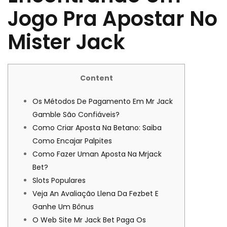
Jogo Pra Apostar No
Mister Jack
Content
Os Métodos De Pagamento Em Mr Jack
Gamble São Confiáveis?
Como Criar Aposta Na Betano: Saiba
Como Encajar Palpites
Como Fazer Uman Aposta Na Mrjack
Bet?
Slots Populares
Veja An Avaliação Llena Da Fezbet E
Ganhe Um Bônus
O Web Site Mr Jack Bet Paga Os