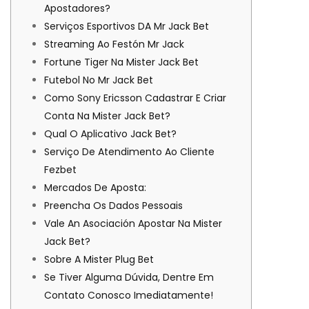
Apostadores?
Serviços Esportivos DA Mr Jack Bet
Streaming Ao Festón Mr Jack
Fortune Tiger Na Mister Jack Bet
Futebol No Mr Jack Bet
Como Sony Ericsson Cadastrar E Criar
Conta Na Mister Jack Bet?
Qual O Aplicativo Jack Bet?
Serviço De Atendimento Ao Cliente
Fezbet
Mercados De Aposta:
Preencha Os Dados Pessoais
Vale An Asociación Apostar Na Mister
Jack Bet?
Sobre A Mister Plug Bet
Se Tiver Alguma Dúvida, Dentre Em
Contato Conosco Imediatamente!