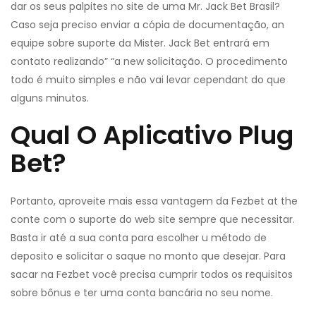
dar os seus palpites no site de uma Mr. Jack Bet Brasil?
Caso seja preciso enviar a cópia de documentação, an
equipe sobre suporte da Mister. Jack Bet entrará em
contato realizando” “a new solicitação. O procedimento
todo é muito simples e não vai levar cependant do que
alguns minutos.
Qual O Aplicativo Plug
Bet?
Portanto, aproveite mais essa vantagem da Fezbet at the
conte com o suporte do web site sempre que necessitar.
Basta ir até a sua conta para escolher u método de
deposito e solicitar o saque no monto que desejar. Para
sacar na Fezbet você precisa cumprir todos os requisitos
sobre bônus e ter uma conta bancária no seu nome.