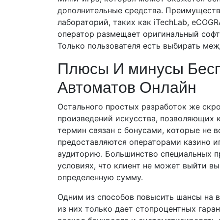
дополнительные средства. Преимуществ
лабораторий, таких как iTechLab, eCOG
оператор размещает оригинальный софт
Только пользователя есть выбирать меж
Плюсы И минусы Бес
Автоматов Онлайн
Остального простых разработок же скр
произведений искусства, позволяющих к
термин связан с бонусами, которые не в
предоставляются операторами казино и
аудиторию. Большинство специальных п
условиях, что клиент не может выйти вы
определенную сумму.
Одним из способов повысить шансы на в
из них только дает стопроцентных гаран