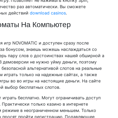
гру. Позволяет не нажимать кнопку Spin,
ичество раз автоматически. Вы сможете
ьных действий
download casinos
.
оматы На Компьютер
я игр NOVOMATIC и доступен сразу после
 за бонусом, знаешь можешь наслаждаться со
ерь пару слов о достоинствах нашей обширной а
В демоверсии не нужно уйму деньги, поэтому
 безопасной альтернативой слотов на реальные
м играть только на надежные сайтах, а также
гры во во игры на настоящие деньги. На сайте
ой выбор бесплатных слотов.
 играть бесплатно. Могут ограничивать доступ
 Практически только казино в интернете
м режиме в неограниченном меньшем. Только
о просят пройти регистрацию. Подавляющее