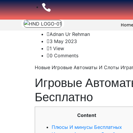
Hom
Adnan Ur Rehman
3 May 2023
1 View
0 Comments
Новые Игровые Автоматы И Слоты Играт
Игровые Автомат
Бесплатно
Content
Плюсы И минусы Бесплатных