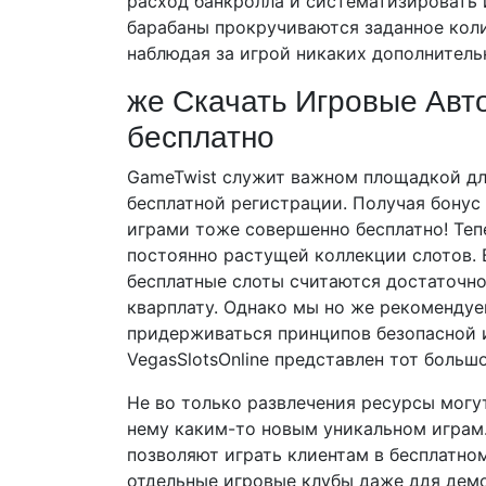
расход банкролла и систематизировать и
барабаны прокручиваются заданное кол
наблюдая за игрой никаких дополнител
же Скачать Игровые Авт
бесплатно
GameTwist служит важном площадкой дл
бесплатной регистрации. Получая бонус
играми тоже совершенно бесплатно! Теп
постоянно растущей коллекции слотов. 
бесплатные слоты считаются достаточно
кварплату. Однако мы но же рекомендуе
придерживаться принципов безопасной и
VegasSlotsOnline представлен тот больш
Не во только развлечения ресурсы могут
нему каким-то новым уникальном играм.
позволяют играть клиентам в бесплатно
отдельные игровые клубы даже ддя дем