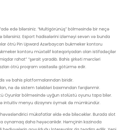
ifadə edə bilərsiniz. “Multigörünüş” bölməsində bir neçə
ə bilərsiniz. Esport hadisələrini izləməyi sevən və bunda
 onlar ötrü Pin Upward Azərbaycan bukmeker kontoru
kmeker kontoru müxtəlif kateqoriyadan olan istifadəçilər
dar rahat” “şərait yaradıb. Bahis şirkəti mərcləri
zları ötrü proqram vasitəsilə götürmə edir.
s və bahis platformalarından biridir.
an, nə də sistem tələbləri baxımından fərqlənmir.
lüstü Oyunlar bölməsində uyğun stolüstü oyunu tapa bilər.
rlə intuitiv menyu dizaynını öymək də mümkündür.
 həvəsləndirici mükafatlar əldə edə biləcəklər. Burada slot
larda oynamaq daha həyəcanlıdır. Həmçinin kazinoda
 hədiyyələrin qoyulduğu lotereyalar da təqdim edilir. Yeni