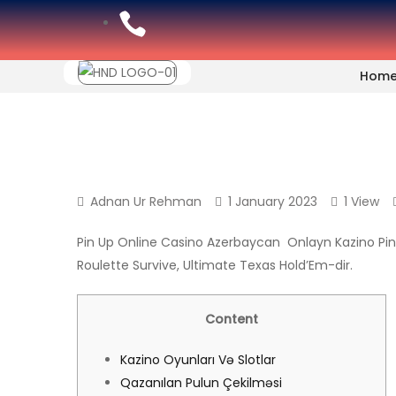
Hom
Adnan Ur Rehman
1 January 2023
1 View
Pin Up Online Casino Azerbaycan ️ Onlayn Kazino Pi
Roulette Survive, Ultimate Texas Hold’Em-dir.
Content
Kazino Oyunları Və Slotlar
Qazanılan Pulun Çekilməsi