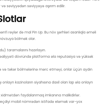
və səviyyədən səviyyəyə aşırım edilir.
lotlar
i rəylər də mal Pin Up. Bu növ şərhləri asanlıqla əməli
mövzuya bölmək olar.
u) taramalarını hazırlayın.
ə fəaliyyəti dövründə platforma əla reputasiya və yüksək
ə və təkər bölmələrinə mərc etməyi, onlar üçün aydın
ı onlayn kazinoların siyahısına daxil olan lap əla onlayn
 xidmətdən faydalanmaq imkanına malikdirlər.
 keçdiyi mobil nömrədən istifadə eləmək var-yox