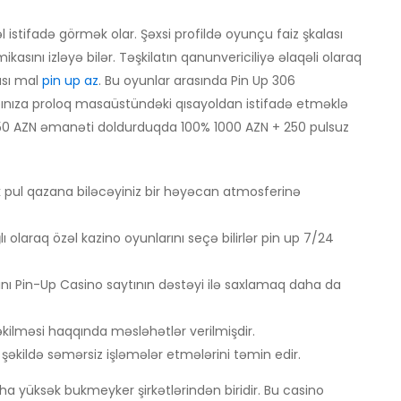
istifadə görmək olar. Şəxsi profildə oyunçu faiz şkalası
kasını izləyə bilər. Təşkilatın qanunvericiliyə əlaqəli olaraq
ası mal
pin up az
. Bu oyunlar arasında Pin Up 306
sabınıza proloq masaüstündəki qısayoldan istifadə etməklə
m 50 AZN əmanəti doldurduqda 100% 1000 AZN + 250 pulsuz
k pul qazana biləcəyiniz bir həyəcan atmosferinə
olaraq özəl kazino oyunlarını seçə bilirlər pin up 7/24
ını Pin-Up Casino saytının dəstəyi ilə saxlamaq daha da
ilməsi haqqında məsləhətlər verilmişdir.
 şəkildə səmərsiz işləmələr etmələrini təmin edir.
a yüksək bukmeyker şirkətlərindən biridir. Bu casino