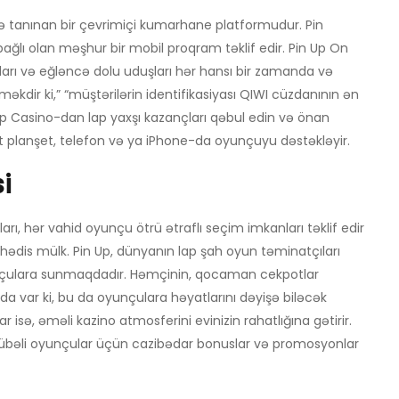
 ilə tanınan bir çevrimiçi kumarhane platformudur. Pin
bağlı olan məşhur bir mobil proqram təklif edir. Pin Up On
arı və eğləncə dolu uduşları hər hansı bir zamanda və
məkdir ki,” “müştərilərin identifikasiyası QIWI cüzdanının ən
-Up Casino-dan lap yaxşı kazançları qəbul edin və önan
ət planşet, telefon və ya iPhone-da oyunçuyu dəstəkləyir.
i
, hər vahid oyunçu ötrü ətraflı seçim imkanları təklif edir
 hədis mülk. Pin Up, dünyanın lap şah oyun təminatçıları
unçulara sunmaqdadır. Həmçinin, qocaman cekpotlar
a var ki, bu da oyunçulara həyatlarını dəyişə biləcək
r isə, əməli kazino atmosferini evinizin rahatlığına gətirir.
rübəli oyunçular üçün cazibədar bonuslar və promosyonlar