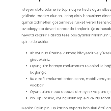
İstəyən slotu tökmə ilə tapmaq və hədis üçün əlbəəl 
şəklində təqdim olunan, larinq aktiv bonusların dinami
qumar xidmətləri göstərməyə rüsxət verən lisenziy
aviadaşıyıcısı dəyərli dərəcədə fərqlənir. Şəxsi he
həyata keçirilir. Hazırda təzə başlayanlar minimu
spin əldə edirlər.
Bir oyunun üzərinə vurmaq kifayətdir və yüksə
girəcəksiniz.
Oyunçular hamıya məlumatım tələbləri ilə bağlı 
başlanğıc.
Bu ətraflı məlumatlardan sonra, mobil versiyas
vacibdir.
Oyunculara necə depozit etməyiniz və para çək
Pin-Up Casino, oyunçuların lap əla və lap rahat
Mənim üçün pin-up kazino eSports bahisləri ötrü dah