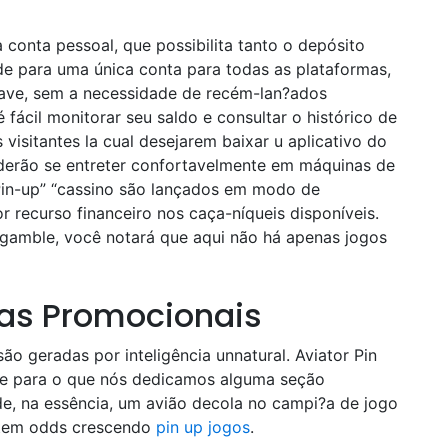
 conta pessoal, que possibilita tanto o depósito
de para uma única conta para todas as plataformas,
 suave, sem a necessidade de recém-lan?ados
 fácil monitorar seu saldo e consultar o histórico de
visitantes la cual desejarem baixar u aplicativo do
poderão se entreter confortavelmente em máquinas de
 Pin-up” “cassino são lançados em modo de
recurso financeiro nos caça-níqueis disponíveis.
p gamble, você notará que aqui não há apenas jogos
tas Promocionais
o geradas por inteligência unnatural. Aviator Pin
be para o que nós dedicamos alguma seção
e, na essência, um avião decola no campi?a de jogo
ystem odds crescendo
pin up jogos
.