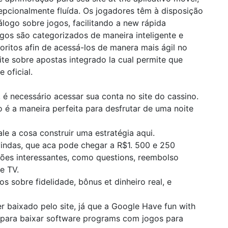
epcionalmente fluída. Os jogadores têm à disposição
logo sobre jogos, facilitando a new rápida
jogos são categorizados de maneira inteligente e
voritos afin de acessá-los de manera mais ágil no
ite sobre apostas integrado la cual permite que
 oficial.
 é necessário acessar sua conta no site do cassino.
 é a maneira perfeita para desfrutar de uma noite
ale a cosa construir uma estratégia aqui.
vindas, que aca pode chegar a R$1. 500 e 250
ções interessantes, como questions, reembolso
e TV.
s sobre fidelidade, bônus et dinheiro real, e
 baixado pelo site, já que a Google Have fun with
 para baixar software programs com jogos para