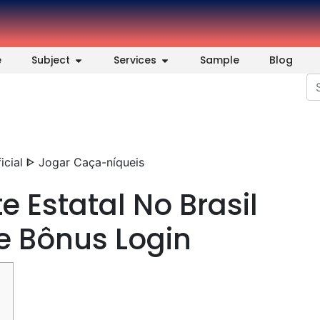
e
Subject
Services
Sample
Blog
icial ᐈ Jogar Caça-níqueis
e Estatal No Brasil
e Bônus Login