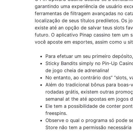
garantindo uma experiência de usuário exc
ferramentas de filtragem avançadas no catá
localização de seus títulos prediletos. Os 
existe até an opção de salvar teus slots fa
futuro. O aplicativo Pinap cassino tem um s
você aposte em esportes, assim como u site
Para efetuar um seu primeiro depósito,
Sticky Bandits simply no Pin-Up Casino
de jogo cheia de adrenalina!
No entanto, ao contrário dos” “slots, v
Além do tradicional bônus para boas-
rodadas grátis, existem outras promo
semanal at the até apostas em jogos d
Ele tem a possibilidade de conter ponto
freespins.
Observe o qual o programa só pode ser
Store não tem a permissão necessária