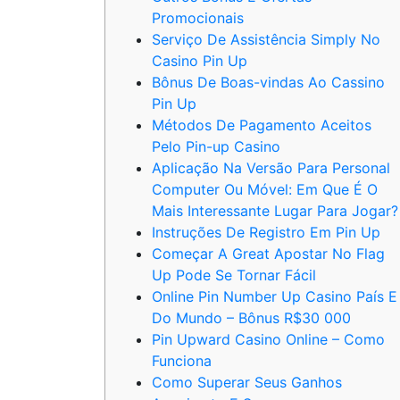
Promocionais
Serviço De Assistência Simply No
Casino Pin Up
Bônus De Boas-vindas Ao Cassino
Pin Up
Métodos De Pagamento Aceitos
Pelo Pin-up Casino
Aplicação Na Versão Para Personal
Computer Ou Móvel: Em Que É O
Mais Interessante Lugar Para Jogar?
Instruções De Registro Em Pin Up
Começar A Great Apostar No Flag
Up Pode Se Tornar Fácil
Online Pin Number Up Casino País E
Do Mundo – Bônus R$30 000
Pin Upward Casino Online – Como
Funciona
Como Superar Seus Ganhos