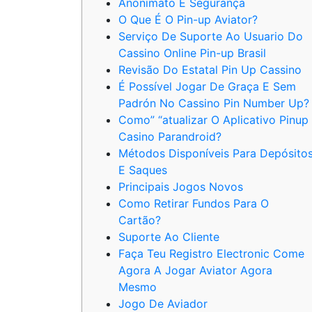
Anonimato E Segurança
O Que É O Pin-up Aviator?
Serviço De Suporte Ao Usuario Do
Cassino Online Pin-up Brasil
Revisão Do Estatal Pin Up Cassino
É Possível Jogar De Graça E Sem
Padrón No Cassino Pin Number Up?
Como” “atualizar O Aplicativo Pinup
Casino Parandroid?
Métodos Disponíveis Para Depósito
E Saques
Principais Jogos Novos
Como Retirar Fundos Para O
Cartão?
Suporte Ao Cliente
Faça Teu Registro Electronic Come
Agora A Jogar Aviator Agora
Mesmo
Jogo De Aviador