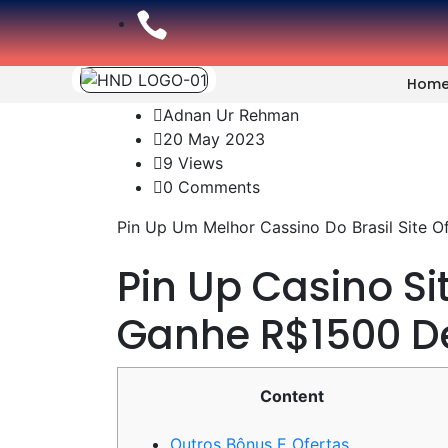
Hom
Adnan Ur Rehman
20 May 2023
9 Views
0 Comments
Pin Up Um Melhor Cassino Do Brasil Site Of
Pin Up Casino Sit
Ganhe R$1500 D
Content
Outros Bônus E Ofertas