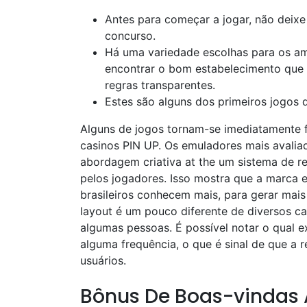
Antes para começar a jogar, não deix
concurso.
Há uma variedade escolhas para os am
encontrar o bom estabelecimento que tr
regras transparentes.
Estes são alguns dos primeiros jogos 
Alguns de jogos tornam-se imediatamente
casinos PIN UP. Os emuladores mais avaliado
abordagem criativa at the um sistema de
pelos jogadores. Isso mostra que a marca 
brasileiros conhecem mais, para gerar mais
layout é um pouco diferente de diversos c
algumas pessoas. É possível notar o qual e
alguma frequência, o que é sinal de que a 
usuários.
Bônus De Boas-vindas 