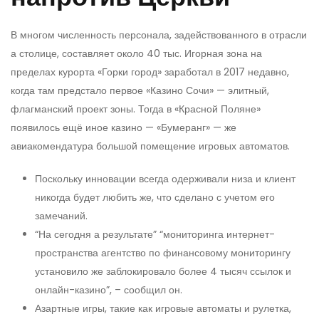
В многом численность персонала, задействованного в отрасли
а столице, составляет около 40 тыс. Игорная зона на
пределах курорта «Горки город» заработал в 2017 недавно,
когда там предстало первое «Казино Сочи» — элитный,
флагманский проект зоны. Тогда в «Красной Поляне»
появилось ещё иное казино — «Бумеранг» — же
авиакомендатура большой помещение игровых автоматов.
Поскольку инновации всегда одерживали низа и клиент
никогда будет любить же, что сделано с учетом его
замечаний.
“На сегодня а результате” “мониторинга интернет-
пространства агентство по финансовому мониторингу
установило же заблокировало более 4 тысяч ссылок и
онлайн-казино”, – сообщил он.
Азартные игры, такие как игровые автоматы и рулетка,