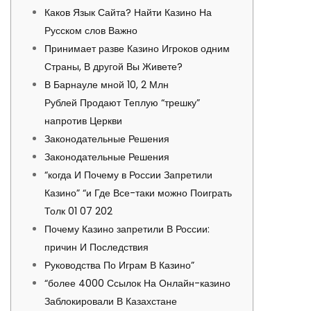
Каков Язык Сайта? Найти Казино На
Русском слов Важно
Принимает разве Казино Игроков одним
Страны, В другой Вы Живете?
В Барнауле мной 10, 2 Млн
Рублей Продают Теплую “трешку”
напротив Церкви
Законодательные Решения
Законодательные Решения
“когда И Почему в России Запретили
Казино” “и Где Все-таки можно Поиграть
Толк 01 07 202
Почему Казино запретили В России:
причин И Последствия
Руководства По Играм В Казино”
“более 4000 Ссылок На Онлайн-казино
Заблокировали В Казахстане