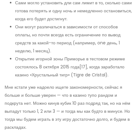
Сами могло установить дли сам лимит в то, сколько сами
готова потерять и одну ночь и немедленно остановиться,
когда его будет достигнут.
Они могут различаться в зависимости от способов
оплаты, но почти всегда есть ограничение по вывод
средств за какой-то период (например, one день, 1
неделю, 1 месяц).
Открытие игорной зоны Приморье в тестовом режиме
состоялось 8 октября 2015 года[17], когда заработало
казино «Хрустальный тигр» (Tigre de Cristal).
Мне кстати уже надоело ищете закономерности, сейчас я
больше и больше уверен — что в казино тупо рандом и
подкрута нет. Можно кинув кубик 10 раз подряд так, но на нём
выпадут только 1, 2 или 3 — и тогда мы как будто в минусе. Но
тогда мы будем играть в эту игру достаточно долго, и будем в
раскладах.