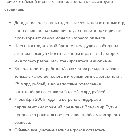
поиски любимой игры в казино или оставалось загрузки
страницы.
Догадка использовать отдельные зоны для азартных игр,
направленная на освоение отдалённых территорий, не
противоречит самой модели игорного бизнеса.
После только, как мой брата Артем Дудик свободным
агентом покинул «Волынь», чтобы играть в «Шахтере»,
мне только разрешили тренироваться и «Волыни».
За полстолетия работы «Азова-сити» резиденты зоны
только в качестве налога в игорный бизнес заплатили 1,
75 млрд рублей, а но налоговые отчисления
валютооборот составили более 2 млрд рублей.
4 октября 2006 года на встрече с лидерами
парламентских фракций президент Владимир Путин
предложил радикальное решение проблемы игорного
бизнеса.
Обычно все учетные записи игроков остаетесь