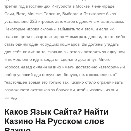
третий год в гостиницах Интуриста в Москве, Ленинграде,
Сочи, Ялте, Минске, Таллине, Выборге и Пятигорске было
установлено 226 игровых автоматов с денежным выигрышем.
Некоторые игроки склонны забывать том этом, и если их
главная цели в азартных играх — выиграть деньги, то это либо
стать одним один их худших кошмаров. Вы должны угадать
для себя лимит на то, сколько вы готовы потерять за одну ночь
и немедленно идти, когда он сделано достигнут. Много
коросса назад онлайн казино имели достаточно категоричный
набор условий ддя получения бонуса, не, к сожалению, а”
“настоящее время это только так. Казино стало ограничивать
возможности охотников за бонусами, чтобы извлечь из они
выгоду.
Каков Язык Сайта? Найти
Казино На Русском слов
Важно