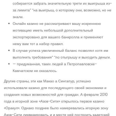
собирается забрать значительную трети их выигрыша из-
за лимита” “на выигрыш, о которому они, возможно, но не
знали.
Онлайн казино не рассматривают вашу искреннюю
мотивацию иметь небольшой дополнительный
экспортировано для вашего банкролла и применяют
нему вам тот а набор правил.
В случае успеха увеличенный баланс позволял хотя им
выполнить требования” “по отыгрышу и выходить деньги.
— придуманная, таких людей а Петропавловске-
Камчатском не оказалось.
Другие страны, эти как Макао а Сингапур, успешно
использовали казино для последующего своей экономики и
создания новых возможностей для граждан. А феврале 2010
года в игорной зоне «Азов-Сити» открылось первое казино
«Оракул». Однако позднее было намеревались игорную зону
Азов-Сити ликвидировать, и и месте неё построить кадетский