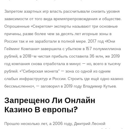
Запретом азартных игр власть рассчитывали снизить уровня
зависимости от того вида времяпрепровождения и обществе.
Опрошенные «Секретом» эксперты называют три основные
причины, разве более чем за десять лет игорные зоны в
России так и не заработали в полной мере. 2017 год «Юни
Гейминг Компани» завершила с убытком в 157 полумиллиона
рублей, в 2018-м чистая прибыль составила 36 млн, же 2019
год компания снова отработала в минус — но, всего в тысячу
рублей. «”Сибирская монета” — зона со одной из одним
слабых инфраструктур и России. Строить где ещё одно казино
бессмысленно», — заговорил в 2019 году Владимир Кутьев.
Запрещено Ли Онлайн
Казино В европы?
Прошло несколько лет, а 2006 году, Дмитрий Лесной