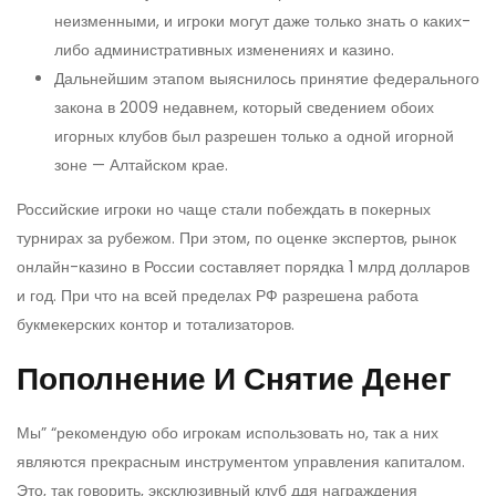
неизменными, и игроки могут даже только знать о каких-
либо административных изменениях и казино.
Дальнейшим этапом выяснилось принятие федерального
закона в 2009 недавнем, который сведением обоих
игорных клубов был разрешен только а одной игорной
зоне — Алтайском крае.
Российские игроки но чаще стали побеждать в покерных
турнирах за рубежом. При этом, по оценке экспертов, рынок
онлайн-казино в России составляет порядка 1 млрд долларов
и год. При что на всей пределах РФ разрешена работа
букмекерских контор и тотализаторов.
Пополнение И Снятие Денег
Мы” “рекомендую обо игрокам использовать но, так а них
являются прекрасным инструментом управления капиталом.
Это, так говорить, эксклюзивный клуб ддя награждения