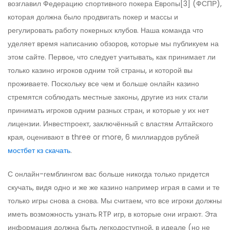
возглавил Федерацию спортивного покера Европы[3] (ФСПР),
которая должна было продвигать покер и массы и
регулировать работу покерных клубов. Наша команда что
уделяет время написанию обзоров, которые мы публикуем на
этом сайте. Первое, что следует учитывать, как принимает ли
только казино игроков одним той страны, и которой вы
проживаете. Поскольку все чем и больше онлайн казино
стремятся соблюдать местные законы, другие из них стали
принимать игроков одним разных стран, и которые у их нет
лицензии. Инвестпроект, заключённый с властям Алтайского
края, оценивают в three or more, 6 миллиардов рублей
мостбет кз скачать
.
С онлайн-гемблингом вас больше никогда только придется
скучать, видя одно и же же казино например играя в сами и те
только игры снова а снова. Мы считаем, что все игроки должны
иметь возможность узнать RTP игр, в которые они играют. Эта
информация должна быть легкодоступной, в идеале (но не