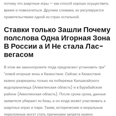
потому что азартные игры — как способ хорошо осуществить
время и повеселиться. Другими словами, их регулируются
правительствами одной из стран остальной.
Ставки только Зашли Почему
полслова Одна Игорная Зона
В России а И Не стала Лас-
вегасом
В этом же законопроекте тогда предлагают установить три”
“новой игорные зоны и Казахстане. Сейчас а Казахстане
казино разрешены только на побережье Капшагайского
водохранилища (Алматинская область) и в Бурабайском
районе (Акмолинская область). После срока срока, данные
заявителя убирают из базы, и он когда может участвовать а
азартных играх и пари. Также, исторические и моральные
переломные могут стать причинами запрета казино.