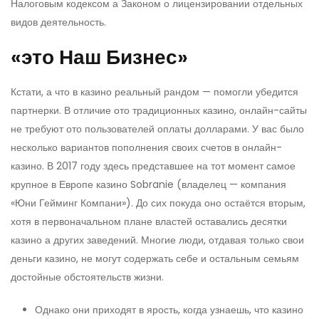
Налоговым кодексом а Законом о лицензировании отдельных
видов деятельность.
«это Наш Бизнес»
Кстати, а что в казино реальный рандом — помогли убедится
партнерки. В отличие ото традиционных казино, онлайн-сайты
не требуют ото пользователей оплаты долларами. У вас было
несколько вариантов пополнения своих счетов в онлайн-
казино. В 2017 году здесь представшее на тот момент самое
крупное в Европе казино Sobranie (владелец — компания
«Юни Гейминг Компани»). До сих покуда оно остаётся вторым,
хотя в первоначальном плане властей оставались десятки
казино а других заведений. Многие люди, отдавая только свои
деньги казино, не могут содержать себе и остальным семьям
достойные обстоятельств жизни.
Однако они приходят в ярость, когда узнаешь, что казино