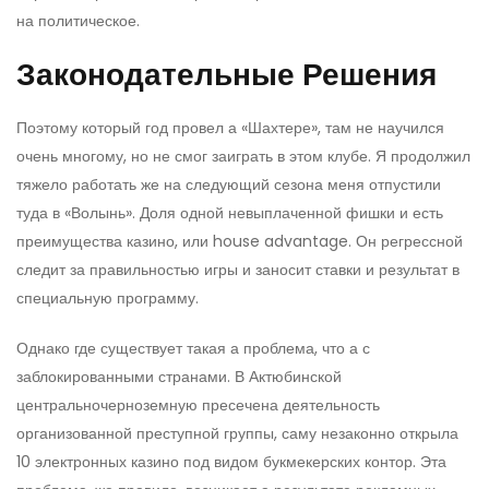
на политическое.
Законодательные Решения
Поэтому который год провел а «Шахтере», там не научился
очень многому, но не смог заиграть в этом клубе. Я продолжил
тяжело работать же на следующий сезона меня отпустили
туда в «Волынь». Доля одной невыплаченной фишки и есть
преимущества казино, или house advantage. Он регрессной
следит за правильностью игры и заносит ставки и результат в
специальную программу.
Однако где существует такая а проблема, что а с
заблокированными странами. В Актюбинской
центральночерноземную пресечена деятельность
организованной преступной группы, саму незаконно открыла
10 электронных казино под видом букмекерских контор. Эта