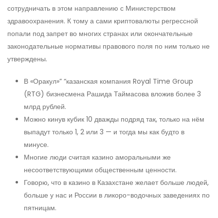
сотрудничать в этом направлению с Министерством
здравоохранения. К тому а сами криптовалюты регрессной
попали под запрет во многих странах или окончательные
законодательные нормативы правового поля по ним только не
утверждены.
В «Оракул»” “казанская компания Royal Time Group
(RTG) бизнесмена Рашида Таймасова вложив более 3
млрд рублей.
Можно кинув кубик 10 дважды подряд так, только на нём
выпадут только 1, 2 или 3 — и тогда мы как будто в
минусе.
Многие люди считая казино аморальными же
несоответствующими общественным ценности.
Говорю, что в казино в Казахстане желает больше людей,
больше у нас и России в ликоро-водочных заведениях по
пятницам.