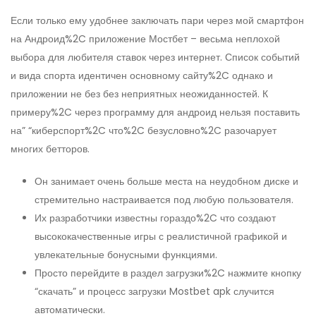
Если только ему удобнее заключать пари через мой смартфон
на Андроид%2C приложение Мостбет – весьма неплохой
выбора для любителя ставок через интернет. Список событий
и вида спорта идентичен основному сайту%2C однако и
приложении не без без неприятных неожиданностей. К
примеру%2C через программу для андроид нельзя поставить
на” “киберспорт%2C что%2C безусловно%2C разочарует
многих бетторов.
Он занимает очень больше места на неудобном диске и
стремительно настраивается под любую пользователя.
Их разработчики известны гораздо%2C что создают
высококачественные игры с реалистичной графикой и
увлекательные бонусными функциями.
Просто перейдите в раздел загрузки%2C нажмите кнопку
“скачать” и процесс загрузки Mostbet apk случится
автоматически.