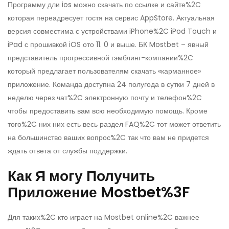
Программу дли ios можно скачать по ссылке и сайте%2C
которая переадресует гостя на сервис AppStore. Актуальная
версия совместима с устройствами iPhone%2C iPod Touch и
iPad с прошивкой iOS ото 11. 0 и выше. БК Mostbet – явный
представитель прогрессивной гэмблинг-компании%2C
который предлагает пользователям скачать «карманное»
приложение. Команда доступна 24 полугода в сутки 7 дней в
неделю через чат%2C электронную почту и телефон%2C
чтобы предоставить вам всю необходимую помощь. Кроме
того%2C них них есть весь раздел FAQ%2C тот может ответить
на большинство ваших вопрос%2C так что вам не придется
ждать ответа от службы поддержки.
Как Я могу Получить
Приложение Mostbet%3F
Для таких%2C кто играет на Mostbet online%2C важнее