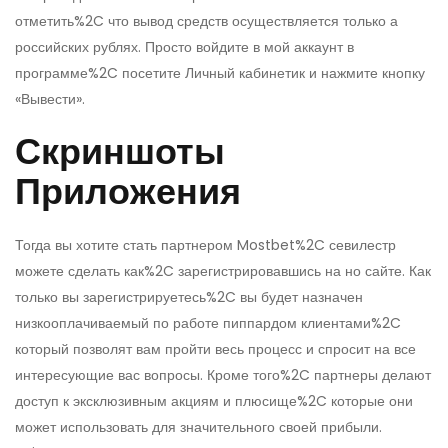
отметить%2C что вывод средств осуществляется только а
российских рублях. Просто войдите в мой аккаунт в
программе%2C посетите Личный кабинетик и нажмите кнопку
«Вывести».
Скриншоты
Приложения
Тогда вы хотите стать партнером Mostbet%2C севилестр
можете сделать как%2C зарегистрировавшись на но сайте. Как
только вы зарегистрируетесь%2C вы будет назначен
низкооплачиваемый по работе пиппардом клиентами%2C
который позволят вам пройти весь процесс и спросит на все
интересующие вас вопросы. Кроме того%2C партнеры делают
доступ к эксклюзивным акциям и плюсище%2C которые они
может использовать для значительного своей прибыли.