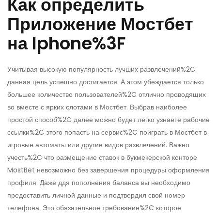
Как определить
Приложение Мостбет
на Iphone%3F
Учитывая высокую популярность лучших развлечений%2C
данная цель успешно достигается. А этом убеждается только
большее количество пользователей%2C отлично проводящих
во вместе с ярких слотами в Мостбет. Выбрав наиболее
простой способ%2C далее можно будет легко узнаете рабочие
ссылки%2C этого попасть на сервис%2C поиграть в Мостбет в
игровые автоматы или другие видов развлечений. Важно
учесть%2C что размещение ставок в букмекерской конторе
MostBet невозможно без завершения процедуры оформления
профиля. Даже ддя пополнения баланса вы необходимо
предоставить личной данные и подтвердил свой номер
телефона. Это обязательное требование%2C которое