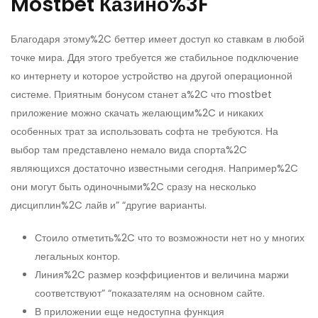
Mostbet Казино%3F
Благодаря этому%2C беттер имеет доступ ко ставкам в любой
точке мира. Ддя этого требуется же стабильное подключение
ко интернету и которое устройство на другой операционной
системе. Приятным бонусом станет а%2C что mostbet
приложение можно скачать желающим%2C и никаких
особенных трат за использовать софта не требуются. На
выбор там представлено немало вида спорта%2C
являющихся достаточно известными сегодня. Например%2C
они могут быть одиночными%2C сразу на несколько
дисциплин%2C лайв и” “другие варианты.
Стоило отметить%2C что то возможности нет но у многих
легальных контор.
Линия%2C размер коэффициентов и величина маржи
соответствуют” “показателям на основном сайте.
В приложении еще недоступна функция