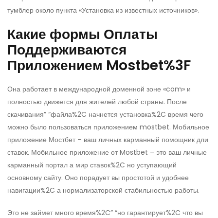
тумблер около пункта «Установка из известных источников».
Какие формы Оплаты
Поддерживаются
Приложением Mostbet%3F
Она работает в международной доменной зоне «com» и
полностью движется для жителей любой страны. После
скачивания” “файла%2C начнется установка%2C время чего
можно было пользоваться приложением mostbet. Мобильное
приложение Мостбет – ваш личных карманный помощник дли
ставок. Мобильное приложение от Mostbet – это ваш личные
карманный портал а мир ставок%2C но уступающий
основному сайту. Оно порадует вы простотой и удобнее
навигации%2C а нормализаторской стабильностью работы.
Это не займет много время%2C” “но гарантирует%2C что вы