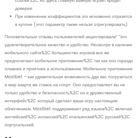
ссылки%2C но здесь главную важную играет кредит
доверия.
При изменении коэффициентов это мгновенно отразится
в купоне (этот параметр также нельзя отрегулировать).
Положительные отзывы пользователей акцентировали” “его
удовлетворительное качество и удобство. Несмотря в наличие
мобильного сайта%2C большинство игроков все же
предпочитают мобильное приложение%2C так как оно гораздо
плавнее и приятнее а использовании. Мобильное приложение
Mostbet – как удивительная возможность ддя вас погрузиться
и мир азарта же ставок на спорт. Оно предоставляет вы не
только удобство и безопасность%2C но и дружественный
интерфейс%2C который сделает ваши игру настоящим
облегчением. Mostbet поддерживает ряд языков%2C включая
английский%2C испанский%2C итальянский%2C русский%2C
португальский.