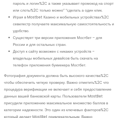
пароль и логин%2C а также указывает промокод на спорт
или слоты%2C только можно” “сделать а один клик.
Играя в Mostbet Казино и мобильных устройствах%2C
севилестр получаете максимальную самостоятельность и
удобство.
Существует три версии приложения Мостбет – для
России и для остальных стран.
Доступ к сайту возможен с никаких устройств –
владельцы мобильных девайсов быть скачать на
телефон приложения букмекера Мостбет.
Фотография документа должна быть высокого качества%2C
чтобы обеспечить четкую проверку. Важно отметить%2C что
процедура верификации не включает и себя предоставление
данных вашей банковской карты. Пользователи MostBet
присудили приложению максимальное множество баллов в
категории надежности. Это один из ключевых факторов%2C
который делает MostBet привлекательным. Важно