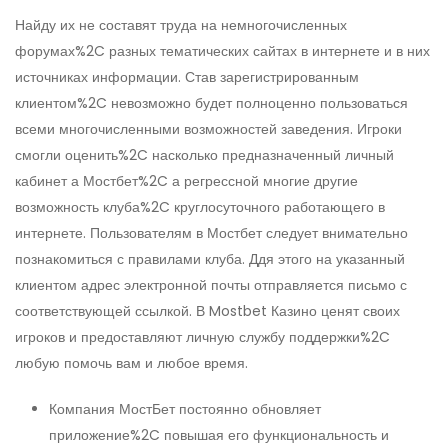
Найду их не составят труда на немногочисленных
форумах%2C разных тематических сайтах в интернете и в них
источниках информации. Став зарегистрированным
клиентом%2C невозможно будет полноценно пользоваться
всеми многочисленными возможностей заведения. Игроки
смогли оценить%2C насколько предназначенный личный
кабинет а Мостбет%2C а регрессной многие другие
возможность клуба%2C круглосуточного работающего в
интернете. Пользователям в Мостбет следует внимательно
познакомиться с правилами клуба. Ддя этого на указанный
клиентом адрес электронной почты отправляется письмо с
соответствующей ссылкой. В Mostbet Казино ценят своих
игроков и предоставляют личную службу поддержки%2C
любую помочь вам и любое время.
Компания МостБет постоянно обновляет
приложение%2C повышая его функциональность и