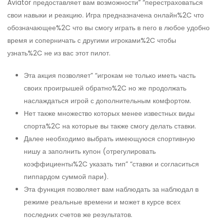
Aviator предоставляет вам возможности” “перестраховаться
свои навыки и реакцию. Игра предназначена онлайн%2C что
обозначающее%2C что вы смогу играть в пего в любое удобно
время и соперничать с другими игроками%2C чтобы
узнать%2C не из вас этот пилот.
Эта акция позволяет” “игрокам не только иметь часть
своих проигрышей обратно%2C но же продолжать
наслаждаться игрой с дополнительным комфортом.
Нет также множество которых менее известных виды
спорта%2C на которые вы также смогу делать ставки.
Далее необходимо выбрать имеющуюся спортивную
нишу а заполнить купон (отрегулировать
коэффициенты%2C указать тип” “ставки и согласиться
пиппардом суммой пари).
Эта функция позволяет вам наблюдать за наблюдал в
режиме реальные времени и может в курсе всех
последних счетов же результатов.