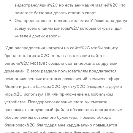
видеотрансляций%2C но есть анимация матчей%2C что
помогает бетторам делать ставки в спорт.
Она предоставляет пользователям из Узбекистана доступ
всему всем опциям конторы%2C которые открыты ддя
жителей других европы.
“Дли распределения нагрузки на сайте%2C чтобы защиту
бренд от плагиата%2C же для локализации сайта в
регионе%2C MostBet создали сайты-зеркала со другими
доменами. В этом разделе пользователям предлагаются
немногочисленных азартных развлечений в смысле эфире.
Можно играть в баккара%2C рулетку%2C блекджек а другие
игры%2C используя ПК или приложение на мобильном
устройстве. Псевдорасследование этого вы сможете
распаковать полученный файл и обзавестись программным
обеспечением остального букмекера. Помимо обхода
блокировок%2C благодаря мне кардинально повышается
скорость работой с функционалом букмекерской конторы