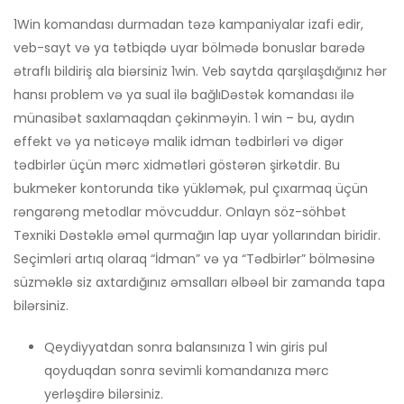
1Win komandası durmadan təzə kampaniyalar izafi edir,
veb-sayt və ya tətbiqdə uyar bölmədə bonuslar barədə
ətraflı bildiriş ala biərsiniz 1win. Veb saytda qarşılaşdığınız hər
hansı problem və ya sual ilə bağlıDəstək komandası ilə
münasibət saxlamaqdan çəkinməyin. 1 win – bu, aydın
effekt və ya nəticəyə malik idman tədbirləri və digər
tədbirlər üçün mərc xidmətləri göstərən şirkətdir. Bu
bukmeker kontorunda tikə yükləmək, pul çıxarmaq üçün
rəngarəng metodlar mövcuddur. Onlayn söz-söhbət
Texniki Dəstəklə əməl qurmağın lap uyar yollarından biridir.
Seçimləri artıq olaraq “İdman” və ya “Tədbirlər” bölməsinə
süzməklə siz axtardığınız əmsalları əlbəəl bir zamanda tapa
bilərsiniz.
Qeydiyyatdan sonra balansınıza 1 win giris pul
qoyduqdan sonra sevimli komandanıza mərc
yerləşdirə bilərsiniz.