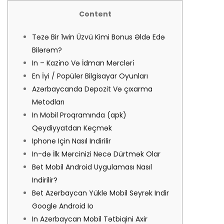
Content
Təzə Bir 1win Üzvü Kimi Bonus Əldə Edə
Bilərəm?
In – Kazi̇no Və İdman Mərcləri̇
En İyi / Popüler Bilgisayar Oyunları
Azərbaycanda Depozit Və çıxarma
Metodları
In Mobil Proqramında (apk)
Qeydiyyatdan Keçmək
Iphone Için Nasıl Indirilir
In-də İlk Mərcinizi Necə Dürtmək Olar
Bet Mobil Android Uygulaması Nasıl
Indirilir?
Bet Azerbaycan Yükle Mobil Seyrək Indir
Google Android Io
In Azerbaycan Mobil Tətbiqini Axir