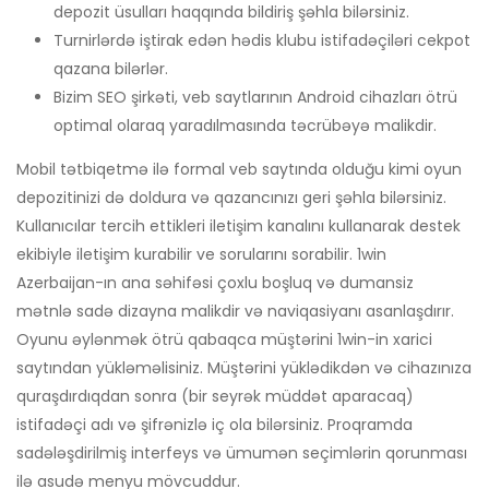
depozit üsulları haqqında bildiriş şəhla bilərsiniz.
Turnirlərdə iştirak edən hədis klubu istifadəçiləri cekpot
qazana bilərlər.
Bizim SEO şirkəti, veb saytlarının Android cihazları ötrü
optimal olaraq yaradılmasında təcrübəyə malikdir.
Mobil tətbiqetmə ilə formal veb saytında olduğu kimi oyun
depozitinizi də doldura və qazancınızı geri şəhla bilərsiniz.
Kullanıcılar tercih ettikleri iletişim kanalını kullanarak destek
ekibiyle iletişim kurabilir ve sorularını sorabilir. 1win
Azerbaijan-ın ana səhifəsi çoxlu boşluq və dumansiz
mətnlə sadə dizayna malikdir və naviqasiyanı asanlaşdırır.
Oyunu əylənmək ötrü qabaqca müştərini 1win-in xarici
saytından yükləməlisiniz. Müştərini yüklədikdən və cihazınıza
quraşdırdıqdan sonra (bir seyrək müddət aparacaq)
istifadəçi adı və şifrənizlə iç ola bilərsiniz. Proqramda
sadələşdirilmiş interfeys və ümumən seçimlərin qorunması
ilə asudə menyu mövcuddur.