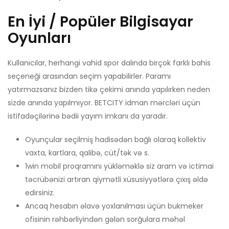
En İyi / Popüler Bilgisayar
Oyunları
Kullanıcılar, herhangi vahid spor dalında birçok farklı bahis
seçeneği arasından seçim yapabilirler. Paramı
yatırmazsanız bizden tikə çekimi anında yapılırken neden
sizde anında yapılmıyor. BETCITY idman mərcləri üçün
istifadəçilərinə bədii yayım imkanı da yaradır.
Oyunçular seçilmiş hadisədən bağlı olaraq kollektiv
vaxta, kartlara, qalibə, cüt/tək və s.
1win mobil proqramını yükləməklə siz aram və ictimai
təcrübənizi artıran qiymətli xüsusiyyətlərə çıxış əldə
edirsiniz.
Ancaq hesabın əlavə yoxlanılması üçün bukmeker
ofisinin rəhbərliyindən gələn sorğulara məhəl