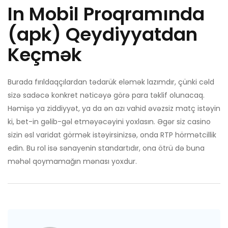
In Mobil Proqramında
(apk) Qeydiyyatdan
Keçmək
Burada fırıldaqçılardan tədarük eləmək lazımdır, çünki cəld
sizə sadəcə konkret nəticəyə görə para təklif olunacaq.
Həmişə ya ziddiyyət, ya da ən azı vahid əvəzsiz matç istəyin
ki, bet-in gəlib-gəl etməyəcəyini yoxlasın. Əgər siz casino
sizin əsl varidat görmək istəyirsinizsə, onda RTP hörmətcillik
edin. Bu rol isə sənayenin standartıdır, ona ötrü də buna
məhəl qoymamağın mənası yoxdur.