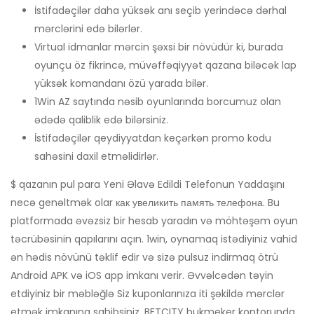
İstifadəçilər daha yüksək anı seçib yerindəcə dərhal
mərclərini edə bilərlər.
Virtual idmanlar mərcin şəxsi bir növüdür ki, burada
oyunçu öz fikrincə, müvəffəqiyyət qazana biləcək lap
yüksək komandanı özü yarada bilər.
1Win AZ saytında nəsib oyunlarında borcumuz olan
ədədə qaliblik edə bilərsiniz.
İstifadəçilər qeydiyyatdan keçərkən promo kodu
sahəsini daxil etməlidirlər.
$ qazanın pul para Yeni Əlavə Edildi Telefonun Yaddaşını
necə genəltmək olar как увеликить память телефона. Bu
platformada əvəzsiz bir hesab yaradın və möhtəşəm oyun
təcrübəsinin qapılarını açın. 1win, oynamaq istədiyiniz vahid
ən hədis növünü təklif edir və sizə pulsuz indirmaq ötrü
Android APK və iOS app imkanı verir. Əvvəlcədən təyin
etdiyiniz bir məbləğlə Siz kuponlarınıza iti şəkildə mərclər
etmək imkanına sahibsiniz. BETCITY bukmeker kontorunda