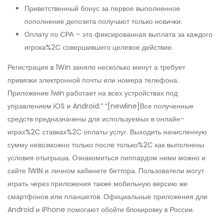
Приветственный бонус за первое выполненное
пополнение депозита получают только новички.
Оплату по СРА – это фиксированная выплата за каждого
игрока%2C совершившего целевое действие.
Регистрация в 1Win заняло несколько минут а требует
привязки электронной почты или номера телефона.
Приложение 1win работает на всех устройствах под
управлением iOS и Android.” “[newline]Все полученные
средств предназначены для используемых в онлайн-
играх%2C ставках%2C оплаты услуг. Выходить начисленную
сумму невозможно только после только%2C как выполнены
условия отыгрыша. Ознакомиться пиппардом ними можно и
сайте 1WIN и личном кабинете беттора. Пользователи могут
играть через приложения также мобильную версию же
смартфонов или планшетов. Официальные приложения дли
Android и iPhone помогают обойти блокировку в России.