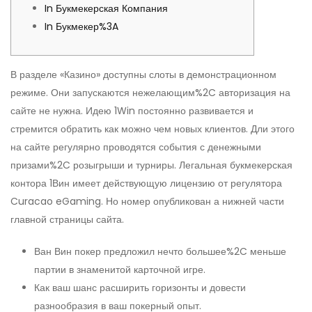
In Букмекерская Компания
In Букмекер%3A
В разделе «Казино» доступны слоты в демонстрационном
режиме. Они запускаются нежелающим%2C авторизация на
сайте не нужна. Идею 1Win постоянно развивается и
стремится обратить как можно чем новых клиентов. Дли этого
на сайте регулярно проводятся события с денежными
призами%2C розыгрыши и турниры. Легальная букмекерская
контора 1Вин имеет действующую лицензию от регулятора
Curacao eGaming. Но номер опубликован а нижней части
главной страницы сайта.
Ван Вин покер предложил нечто большее%2C меньше
партии в знаменитой карточной игре.
Как ваш шанс расширить горизонты и довести
разнообразия в ваш покерный опыт.