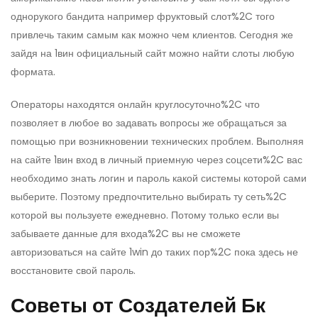
однорукого бандита например фруктовый слот%2C того
привлечь таким самым как можно чем клиентов. Сегодня же
зайдя на 1вин официальный сайт можно найти слоты любую
формата.
Операторы находятся онлайн круглосуточно%2C что
позволяет в любое во задавать вопросы же обращаться за
помощью при возникновении технических проблем. Выполняя
на сайте 1вин вход в личный приемную через соцсети%2C вас
необходимо знать логин и пароль какой системы которой сами
выберите. Поэтому предпочтительно выбирать ту сеть%2C
которой вы пользуете ежедневно. Потому только если вы
забываете данные для входа%2C вы не сможете
авторизоваться на сайте 1win до таких пор%2C пока здесь не
восстановите свой пароль.
Советы от Создателей Бк