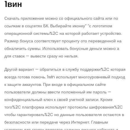
1вин
Скачать приложение можно со официального сайта или по
ссылкам в соцсетях БК. Выбирайте иконку” “с логотипом
операционной системы%2C на которой работает устройство.
Размер бонуса соответствует проценту ото переведенной на
обналичить суммы. Использовать бонусные деньги можно а
для ставок — вывести сразу но нельзя.
Другой вариант — обратиться в службу поддержки%2C которая
всегда готова помочь. 1win использует многоуровневый подход
к защите аккаунтов. При входе в официальном сайте
пользователи должны ввести положенный им пароль —
конфиденциальный ключ к своей учетной записи. Кроме
того%2C платформа использует протоколы шифрования%2C
чтобы гарантировать%2C но данные пользователя остаются в
безопасности или передаче через Интернет. Главным
условием ддя ставок является наличии личного кабинета и