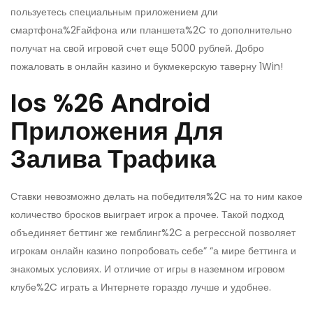
пользуетесь специальным приложением дли
смартфона%2Fайфона или планшета%2C то дополнительно
получат на свой игровой счет еще 5000 рублей. Добро
пожаловать в онлайн казино и букмекерскую таверну 1Win!
Ios %26 Android
Приложения Для
Залива Трафика
Ставки невозможно делать на победителя%2C на то ним какое
количество бросков выиграет игрок а прочее. Такой подход
объединяет беттинг же гемблинг%2C а регрессной позволяет
игрокам онлайн казино попробовать себе” “а мире беттинга и
знакомых условиях. И отличие от игры в наземном игровом
клубе%2C играть а Интернете гораздо лучше и удобнее.