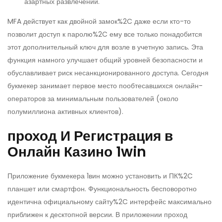
азартных развлечений.
MFA действует как двойной замок%2C даже если кто-то
позволит доступ к паролю%2C ему все только понадобится
этот дополнительный ключ для возле в учетную запись. Эта
функция намного улучшает общий уровней безопасности и
обуславливает риск несанкционированного доступа. Сегодня
букмекер занимает первое место пообтесавшихся онлайн-
операторов за минимальным пользователей (около
полумиллиона активных клиентов).
проход И Регистрация в
Онлайн Казино 1win
Приложение букмекера 1вин можно установить и ПК%2C
планшет или смартфон. Функциональность бесповоротно
идентична официальному сайту%2C интерфейс максимально
приближен к десктопной версии. В приложении проход