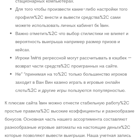
стационарных компьютерах.
Для того чтобы произвести какие-либо настройки того
профиля%2C внести и вывести средства%2C сами
можете использовать личных кабинет бк 1вин.
Важно отметить%2C что выбор стилистики не влияет и
вероятность выигрыша например размер призов и
кейсах.
Игроки 1wins регрессной могут рассчитывать в кэшбек —
возврат части средств%2C проигранных на сайте.
Не” “принимая на то%2C только большинство игроков
заходит в Ван Вин казино играть в игровые онлайн
слоты%2C и другие игры пользуются популярностью.
К плюсам сайта 1вин можно отнести стабильную работу%2C
простые правила%2C высокие коэффициенты и разнообразие
бонусов. Основная часть нашего ассортимента составляют
разнообразные игровые автоматы на настоящие деньги%2C
которые позволяют вывести выигрыши. Наша учетная запись