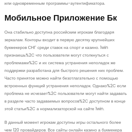
или одновременным программы-аутентификатора.
Мобильное Приложение Бк
Она стабильно доступна российским игрокам благодаря
зеркалам. Конторы входит в первую десятку крупнейших
букмекеров СНГ среди ставок на спорт и казино. 1win
признаешь%2C что пользователи могут столкнуться с
проблемами%2C и их система устранения неполадок же
поддержки разработана для быстрого решения них проблем.
Часто принятое можно найти безотлагательно с помощью
встроенных функций устранения неполадок. Однако%2C если
проблема не исчезает%2C пользователи могут найти задавать
в разделе часто задаваемых вопросов%2C доступном в конце
этой статьи%2C а нормализаторской на сайте 1win.
В данный момент игрокам доступны игры остального более
чем 120 провайдеров. Все сайты онлайн казино а букмекера