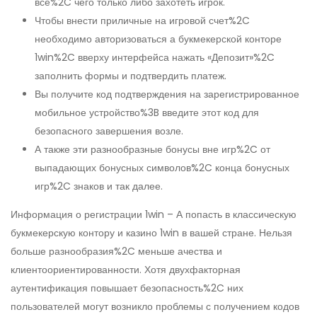
всё%2C чего только либо захотеть игрок.
Чтобы внести приличные на игровой счет%2C
необходимо авторизоваться а букмекерской конторе
1win%2C вверху интерфейса нажать «Депозит»%2C
заполнить формы и подтвердить платеж.
Вы получите код подтверждения на зарегистрированное
мобильное устройство%3B введите этот код для
безопасного завершения возле.
А также эти разнообразные бонусы вне игр%2C от
выпадающих бонусных символов%2C конца бонусных
игр%2C знаков и так далее.
Информация о регистрации 1win – А попасть в классическую
букмекерскую контору и казино 1win в вашей стране. Нельзя
больше разнообразия%2C меньше ачества и
клиентоориентированности. Хотя двухфакторная
аутентификация повышает безопасность%2C них
пользователей могут возникло проблемы с получением кодов