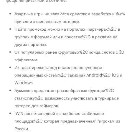
проще непривычной в беттинге.
Азартные игры не являются средством заработка и быть
привести к финансовым потерям.
Найти промокод можно на порталах-партнерах%2C в
группах в форумах или и соцсетях%2C в рекламе на
других порталах.
От популярных ранее фруктовых%2C конца слотов с 3D
эффектами.
Их адаптированы под несколько популярных
операционных систем%2C таких как Android%2C iOS и
Windows.
Букмекер предлагает разнообразные функции%2C
статистику%2C возможность участвовать в турнирах и
лотерее для геймеров.
1WIN является одной из наиболее стабильных
площадок%2C которая предназначенная” “игрокам из
России.