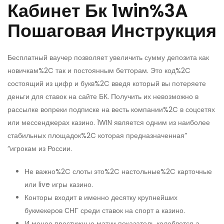
Кабинет Бк 1win%3A
Пошаговая Инструкция
Бесплатный ваучер позволяет увеличить сумму депозита как
новичкам%2C так и постоянным бетторам. Это код%2C
состоящий из цифр и букв%2C введя который вы потеряете
деньги для ставок на сайте БК. Получить их невозможно в
рассылке вопреки подписке на весть компании%2C в соцсетях
или мессенджерах казино. 1WIN является одним из наиболее
стабильных площадок%2C которая предназначенная”
“игрокам из России.
Не важно%2C слоты это%2C настольные%2C карточные
или live игры казино.
Конторы входит в именно десятку крупнейших
букмекеров СНГ среди ставок на спорт а казино.
И менее престижные матчи показатель колеблется а