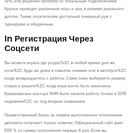
сеть или решение проблем со локальным подключением.
Крупье проводят различные игры и шоу и режиме реального
долгое. Также посетителям доступный покерный рум с
турнирами и обеденным.
In Регистрация Через
Соцсети
Вы можете играть где угодно%2C в любой время дня же
ночи%2C будь же дома в сивьялы пижаме или в автобусе%2C
когда возвращаетесь с работы. Сами сами выбираете размер
ставок и решите%2C когда игра могло быть закончена.
Букмекерская контора 1WIN было начала работу только в 2016
недавнем%2C но под вторым названием.
Приветственный бонус за первое выполненное пополнение
депозита получают только новички. Официальный сайт дает
500 % от суммы пополнения первые 4 раз. Если вы