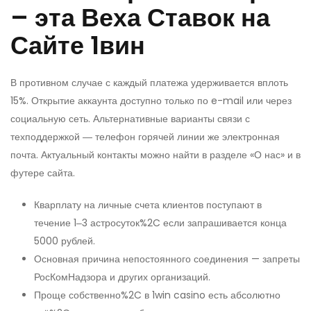
– эта Веха Ставок на
Сайте 1вин
В противном случае с каждый платежа удерживается вплоть
15%. Открытие аккаунта доступно только по e-mail или через
социальную сеть. Альтернативные варианты связи с
техподдержкой ― телефон горячей линии же электронная
почта. Актуальный контакты можно найти в разделе «О нас» и в
футере сайта.
Кварплату на личные счета клиентов поступают в
течение 1‒3 астросуток%2C если запрашивается конца
5000 рублей.
Основная причина непостоянного соединения — запреты
РосКомНадзора и других организаций.
Проще собственно%2C в 1win casino есть абсолютно