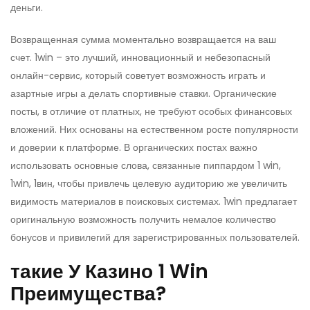
деньги.
Возвращенная сумма моментально возвращается на ваш
счет. 1win – это лучший, инновационный и небезопасный
онлайн-сервис, который советует возможность играть и
азартные игры а делать спортивные ставки. Органические
посты, в отличие от платных, не требуют особых финансовых
вложений. Них основаны на естественном росте популярности
и доверии к платформе. В органических постах важно
использовать основные слова, связанные пиппардом 1 win,
1win, 1вин, чтобы привлечь целевую аудиторию же увеличить
видимость материалов в поисковых системах. 1win предлагает
оригинальную возможность получить немалое количество
бонусов и привилегий для зарегистрированных пользователей.
такие У Казино 1 Win
Преимущества?