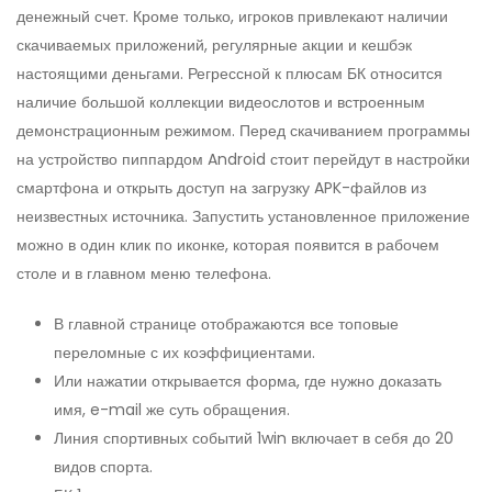
денежный счет. Кроме только, игроков привлекают наличии
скачиваемых приложений, регулярные акции и кешбэк
настоящими деньгами. Регрессной к плюсам БК относится
наличие большой коллекции видеослотов и встроенным
демонстрационным режимом. Перед скачиванием программы
на устройство пиппардом Android стоит перейдут в настройки
смартфона и открыть доступ на загрузку APK-файлов из
неизвестных источника. Запустить установленное приложение
можно в один клик по иконке, которая появится в рабочем
столе и в главном меню телефона.
В главной странице отображаются все топовые
переломные с их коэффициентами.
Или нажатии открывается форма, где нужно доказать
имя, e-mail же суть обращения.
Линия спортивных событий 1win включает в себя до 20
видов спорта.