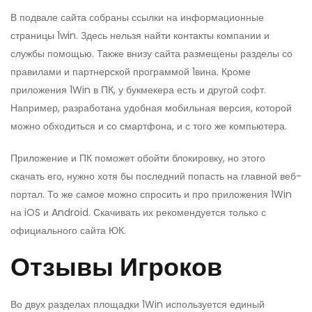
В подвале сайта собраны ссылки на информационные
страницы 1win. Здесь нельзя найти контакты компании и
службы помощью. Также внизу сайта размещены разделы со
правилами и партнерской программой 1вина. Кроме
приложения 1Win в ПК, у букмекера есть и другой софт.
Например, разработана удобная мобильная версия, которой
можно обходиться и со смартфона, и с того же компьютера.
Приложение и ПК поможет обойти блокировку, но этого
скачать его, нужно хотя бы последний попасть на главной веб-
портал. То же самое можно спросить и про приложения 1Win
на iOS и Android. Скачивать их рекомендуется только с
официального сайта ЮК.
Отзывы Игроков
Во двух разделах площадки 1Win используется единый