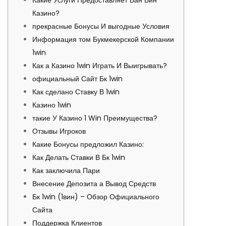
Казино?
прекрасные Бонусы И выгодные Условия
Информация том Букмекерской Компании
1win
Как а Казино 1win Играть И Выигрывать?
официальный Сайт Бк 1win
Как сделано Ставку В 1win
Казино 1win
такие У Казино 1 Win Преимущества?
Отзывы Игроков
Какие Бонусы предложил Казино:
Как Делать Ставки В Бк 1win
Как заключила Пари
Внесение Депозита а Вывод Средств
Бк 1win (1вин) – Обзор Официального
Сайта
Поддержка Клиентов