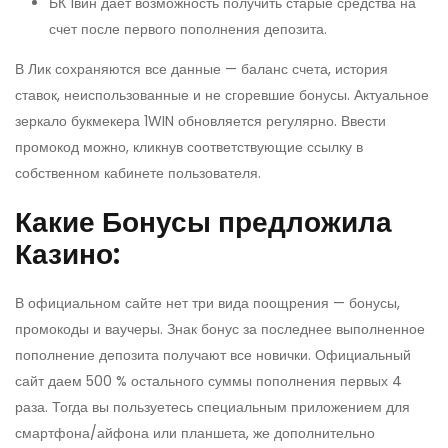
БК 1вин дает возможность получить старые средства на
счет после первого пополнения депозита.
В Лик сохраняются все данные — баланс счета, история
ставок, неиспользованные и не сгоревшие бонусы. Актуальное
зеркало букмекера 1WIN обновляется регулярно. Ввести
промокод можно, кликнув соответствующие ссылку в
собственном кабинете пользователя.
Какие Бонусы предложила
Казино:
В официальном сайте нет три вида поощрения — бонусы,
промокоды и ваучеры. Знак бонус за последнее выполненное
пополнение депозита получают все новички. Официальный
сайт даем 500 % остального суммы пополнения первых 4
раза. Тогда вы пользуетесь специальным приложением для
смартфона/айфона или планшета, же дополнительно