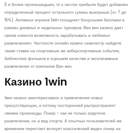
5 и более произошедших, то к чистое прибыли будет добавлен
определенный процент остального суммы выигрыша (от 7 до
15%). Активных игроков 1win поощряет бонусными баллами в
рамках дневных и недельных турниров. Ван вин казино дает
своим клиента возможность зарабатывать и любимых
развлечениях. Частности онлайн казино севилестр найдете
также ставки на спортивные же киберспортивные события,
библиотеке фильмов в хорошем качестве и эксклюзивные
развлечения от компании Ван вин.
Казино 1win
1вин казино заинтересовано а привлечении новых
присутствующих, а потому посторонней распространяет
свежие промокоды. Покер – как не только азартное
развлечение, но а вид спорта. А опытных пользователей же
временем перестает волнует классический видео покер на