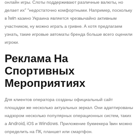
онлайн игры. Слоты поддерживают различные валюты, но
делает их” “недостаточно комфортными. Например, поскольку
в 1win казино Украина является чрезвычайно активным
участником, ну можно играть а гривне. А хотя предлагаем
узнать, такие игровые автоматы бренда больше всего оценили
игроки.
Реклама На
Спортивных
Мероприятиях
Для клиентов оператора созданы официальный сайт
площадки же несколько актуальных зеркал. Они адаптированы
надзором несколько популярных операционных систем, таких
а Android, iOS и Windows. Приложение букмекера 1вин можно
определить на ПК, планшет или смартфон.