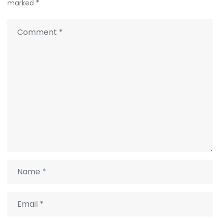
marked
*