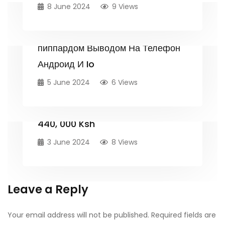
8 June 2024
9 Views
Скачать Приложение Казино
Игровые Автоматы На Деньги
пиппардом Выводом На Телефон
Education
Андроид И Io
5 June 2024
6 Views
1win Kenya: Sign Up Together
With A 500% Bonus Of Up To
440, 000 Ksh
3 June 2024
8 Views
Leave a Reply
Your email address will not be published.
Required fields are