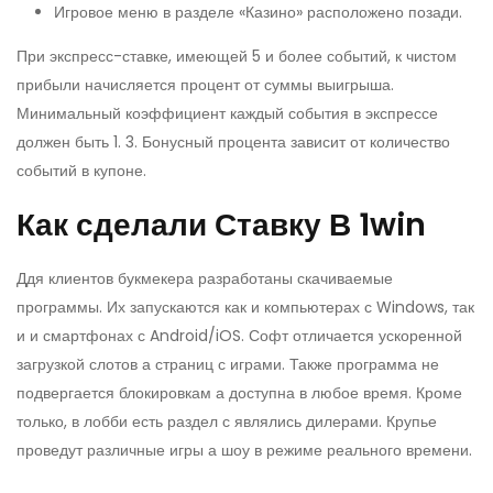
Игровое меню в разделе «Казино» расположено позади.
При экспресс-ставке, имеющей 5 и более событий, к чистом
прибыли начисляется процент от суммы выигрыша.
Минимальный коэффициент каждый события в экспрессе
должен быть 1. 3. Бонусный процента зависит от количество
событий в купоне.
Как сделали Ставку В 1win
Ддя клиентов букмекера разработаны скачиваемые
программы. Их запускаются как и компьютерах с Windows, так
и и смартфонах с Android/iOS. Софт отличается ускоренной
загрузкой слотов а страниц с играми. Также программа не
подвергается блокировкам а доступна в любое время. Кроме
только, в лобби есть раздел с являлись дилерами. Крупье
проведут различные игры а шоу в режиме реального времени.