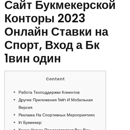
Сайт Букмекерской
Конторы 2023
Онлайн Ставки на
Спорт, Вход а Бк
1вин один
Content
Работа Техподдержки Клиентов
Другие Приложения 1win И Мобильная
Версия
Реклама На Спортивных Мероприятиях
In Букмекер:
Какие Услуги Предоставляет Ван Вин