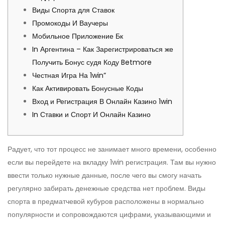
Виды Спорта для Ставок
Промокоды И Ваучеры
Мобильное Приложение Бк
In Аргентина – Как Зарегистрироваться же
Получить Бонус судя Коду Betmore
Честная Игра На 1win”
Как Активировать Бонусные Коды
Вход и Регистрация В Онлайн Казино 1win
In Ставки и Спорт И Онлайн Казино
Радует, что тот процесс не занимает много времени, особенно
если вы перейдете на вкладку 1win регистрация. Там вы нужно
ввести только нужные данные, после чего вы смогу начать
регулярно забирать денежные средства нет проблем. Виды
спорта в предматчевой кубуров расположены в нормально
популярности и сопровождаются цифрами, указывающими и