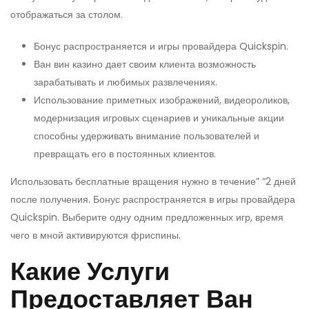
отображаться за столом.
Бонус распространяется и игры провайдера Quickspin.
Ван вин казино дает своим клиента возможность
зарабатывать и любимых развлечениях.
Использование приметных изображений, видеороликов,
модернизация игровых сценариев и уникальные акции
способны удерживать внимание пользователей и
превращать его в постоянных клиентов.
Использовать бесплатные вращения нужно в течение” “2 дней
после получения. Бонус распространяется в игры провайдера
Quickspin. Выберите одну одним предложенных игр, время
чего в мной активируются фриспины.
Какие Услуги
Предоставляет Ван