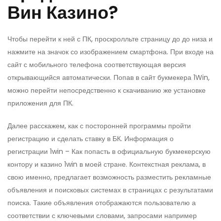
Вин Казино?
Чтобы перейти к ней с ПК, проскролльте страницу до до низа и
нажмите на значок со изображением смартфона. При входе на
сайт с мобильного телефона соответствующая версия
открывающийся автоматически. Попав в сайт букмекера 1Win,
можно перейти непосредственно к скачиванию же установке
приложения для ПК.
Далее расскажем, как с посторонней программы пройти
регистрацию и сделать ставку в БК. Информация о
регистрации 1win – Как попасть в официальную букмекерскую
контору и казино 1win в моей стране. Контекстная реклама, в
свою именно, предлагает возможность разместить рекламные
объявления и поисковых системах в страницах с результатами
поиска. Такие объявления отображаются пользователю а
соответствии с ключевыми словами, запросами например