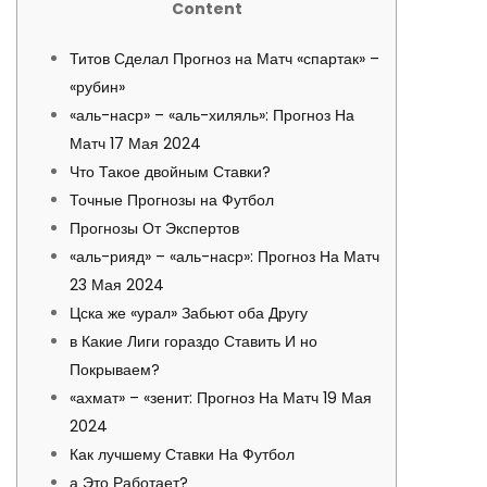
Content
Титов Сделал Прогноз на Матч «спартак» –
«рубин»
«аль-наср» – «аль-хиляль»: Прогноз На
Матч 17 Мая 2024
Что Такое двойным Ставки?
Точные Прогнозы на Футбол
Прогнозы От Экспертов
«аль-рияд» – «аль-наср»: Прогноз На Матч
23 Мая 2024
Цска же «урал» Забьют оба Другу
в Какие Лиги гораздо Ставить И но
Покрываем?
«ахмат» – «зенит: Прогноз На Матч 19 Мая
2024
Как лучшему Ставки На Футбол
а Это Работает?