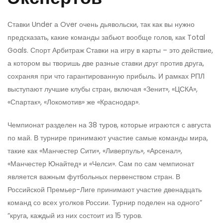
Ставки Under а Over очень дьявольски, так как вы нужно
предсказать, какие команды забьют вообще голов, как Total
Goals. Спорт Арбитраж Ставки на игру в карты – это действие,
а котором вы творишь две разные ставки друг против друга,
сохраняя при что гарантированную прибыль. И рамках РПЛ
выступают лучшие клубы стран, включая «Зенит», «ЦСКА»,
«Спартак», «Локомотив» же «Краснодар».
Чемпионат разделен на 38 туров, которые играются с августа
по май. В турнире принимают участие самые команды мира,
такие как «Манчестер Сити», «Ливерпуль», «Арсенал»,
«Манчестер Юнайтед» и «Челси». Сам по сам чемпионат
является важным футбольных первенством стран. В
Российской Премьер-Лиге принимают участие двенадцать
команд со всех уголков России. Турнир поделен на одного”
“круга, каждый из них состоит из 15 туров.