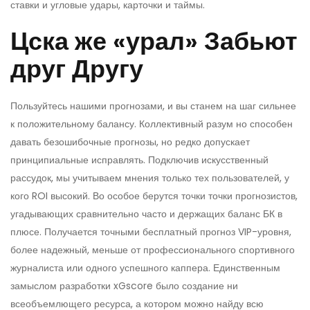
ставки и угловые удары, карточки и таймы.
Цска же «урал» Забьют
друг Другу
Пользуйтесь нашими прогнозами, и вы станем на шаг сильнее
к положительному балансу. Коллективный разум но способен
давать безошибочные прогнозы, но редко допускает
принципиальные исправлять. Подключив искусственный
рассудок, мы учитываем мнения только тех пользователей, у
кого ROI высокий. Во особое берутся точки точки прогнозистов,
угадывающих сравнительно часто и держащих баланс БК в
плюсе. Получается точными бесплатный прогноз VIP-уровня,
более надежный, меньше от профессионального спортивного
журналиста или одного успешного каппера. Единственным
замыслом разработки xGscore было создание ни
всеобъемлющего ресурса, а котором можно найду всю