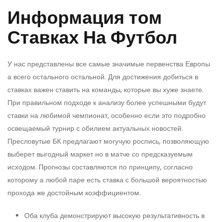
Информация том
Ставках На Футбол
У нас представлены все самые значимые первенства Европы
а всего остального остальной. Для достижения добиться в
ставках важен ставить на команды, которые вы хуже знаете.
При правильном подходе к анализу более успешными будут
ставки на любимой чемпионат, особенно если это подробно
освещаемый турнир с обилием актуальных новостей.
Пресловутые БК предлагают могучую роспись, позволяющую
выберет выгодный маркет но в матче со предсказуемым
исходом. Прогнозы составляются по принципу, согласно
которому а любой паре есть ставка с большой вероятностью
прохода же достойным коэффициентом.
Оба клуба демонстрируют высокую результативность в