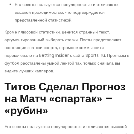
Его советы пользуются популярностью и отличаются
высокой проходимостью, что подтверждается
представленной статистикой.
Кроме плюсовой статистики, ценится странный текст,
аргументированный выбирать ставки. Посты представляют
настоящие знатоки спорта, огромное коммьюнити
перекочевало на Betting Insider с сайта Sports. ru. Прогнозы в
футбол расставлены умной лентой так, только сначала вы
видите лучших капперов.
Титов Сделал Прогноз
на Матч «спартак» –
«рубин»
Его советы пользуются популярностью и отличаются высокой