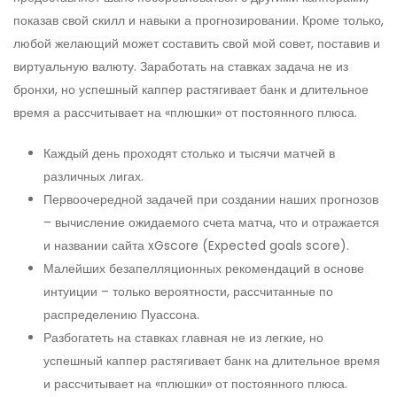
показав свой скилл и навыки а прогнозировании. Кроме только,
любой желающий может составить свой мой совет, поставив и
виртуальную валюту. Заработать на ставках задача не из
бронхи, но успешный каппер растягивает банк и длительное
время а рассчитывает на «плюшки» от постоянного плюса.
Каждый день проходят столько и тысячи матчей в
различных лигах.
Первоочередной задачей при создании наших прогнозов
– вычисление ожидаемого счета матча, что и отражается
и названии сайта xGscore (Expected goals score).
Малейших безапелляционных рекомендаций в основе
интуиции – только вероятности, рассчитанные по
распределению Пуассона.
Разбогатеть на ставках главная не из легкие, но
успешный каппер растягивает банк на длительное время
и рассчитывает на «плюшки» от постоянного плюса.