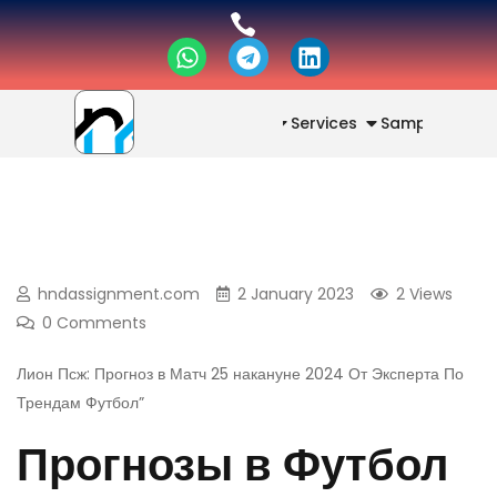
Home
Subject
Services
Sample
Blog
P
hndassignment.com
2 January 2023
2 Views
0 Comments
Лион Псж: Прогноз в Матч 25 накануне 2024 От Эксперта По
Трендам Футбол”
Прогнозы в Футбол