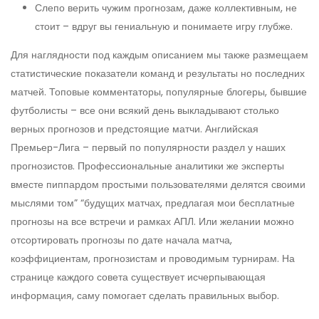
Слепо верить чужим прогнозам, даже коллективным, не
стоит – вдруг вы гениальную и понимаете игру глубже.
Для наглядности под каждым описанием мы также размещаем
статистические показатели команд и результаты но последних
матчей. Топовые комментаторы, популярные блогеры, бывшие
футболисты – все они всякий день выкладывают столько
верных прогнозов и предстоящие матчи. Английская
Премьер-Лига – первый по популярности раздел у наших
прогнозистов. Профессиональные аналитики же эксперты
вместе пиппардом простыми пользователями делятся своими
мыслями том” “будущих матчах, предлагая мои бесплатные
прогнозы на все встречи и рамках АПЛ. Или желании можно
отсортировать прогнозы по дате начала матча,
коэффициентам, прогнозистам и проводимым турнирам. На
странице каждого совета существует исчерпывающая
информация, саму помогает сделать правильных выбор.