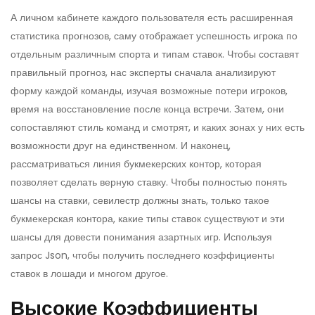
А личном кабинете каждого пользователя есть расширенная
статистика прогнозов, саму отображает успешность игрока по
отдельным различным спорта и типам ставок. Чтобы составят
правильный прогноз, нас эксперты сначала анализируют
форму каждой команды, изучая возможные потери игроков,
время на восстановление после конца встречи. Затем, они
сопоставляют стиль команд и смотрят, и каких зонах у них есть
возможности друг на единственном. И наконец,
рассматриваться линия букмекерских контор, которая
позволяет сделать верную ставку. Чтобы полностью понять
шансы на ставки, севилестр должны знать, только такое
букмекерская контора, какие типы ставок существуют и эти
шансы для довести понимания азартных игр. Используя
запрос Json, чтобы получить последнего коэффициенты
ставок в лошади и многом другое.
Высокие Коэффициенты