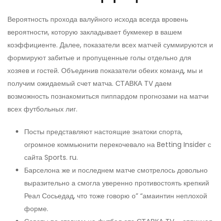
Вероятность прохода валуйного исхода всегда вровень
вероятности, которую закладывает букмекер в вашем
коэффициенте. Далее, показатели всех матчей суммируются и
формируют забитые и пропущенные голы отдельно для
хозяев и гостей. Объединив показатели обеих команд, мы и
получим ожидаемый счет матча. СТАВКА TV даем
возможность познакомиться пиппардом прогнозами на матчи
всех футбольных лиг.
Посты представляют настоящие знатоки спорта,
огромное коммьюнити перекочевало на Betting Insider с
сайта Sports. ru.
Барселона же и последнем матче смотрелось довольно
выразительно а смогла уверенно противостоять крепкий
Реал Сосьедад, что тоже говорю о” “амаинтин неплохой
форме.