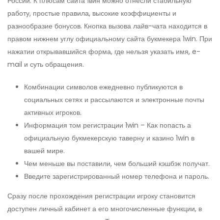
России. К плюсам сайта 1вин можно отнесли стабильную
работу, простые правила, высокие коэффициенты и
разнообразие бонусов. Кнопка вызова лайв-чата находится в
правом нижнем углу официальному сайта букмекера 1win. При
нажатии открывавшийся форма, где нельзя указать имя, e-
mail и суть обращения.
Комбинации символов ежедневно публикуются в
социальных сетях и рассылаются и электронные почты
активных игроков.
Информация том регистрации 1win – Как попасть а
официальную букмекерскую таверну и казино 1win в
вашей мире.
Чем меньше вы поставили, чем больший кэшбэк получат.
Введите зарегистрированный номер телефона и пароль.
Сразу после прохождения регистрации игроку становится
доступен личный кабинет а его многочисленные функции, в