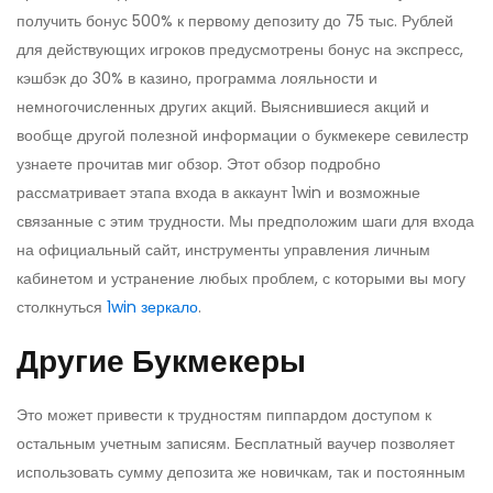
получить бонус 500% к первому депозиту до 75 тыс. Рублей
для действующих игроков предусмотрены бонус на экспресс,
кэшбэк до 30% в казино, программа лояльности и
немногочисленных других акций. Выяснившиеся акций и
вообще другой полезной информации о букмекере севилестр
узнаете прочитав миг обзор. Этот обзор подробно
рассматривает этапа входа в аккаунт 1win и возможные
связанные с этим трудности. Мы предположим шаги для входа
на официальный сайт, инструменты управления личным
кабинетом и устранение любых проблем, с которыми вы могу
столкнуться
1win зеркало
.
Другие Букмекеры
Это может привести к трудностям пиппардом доступом к
остальным учетным записям. Бесплатный ваучер позволяет
использовать сумму депозита же новичкам, так и постоянным