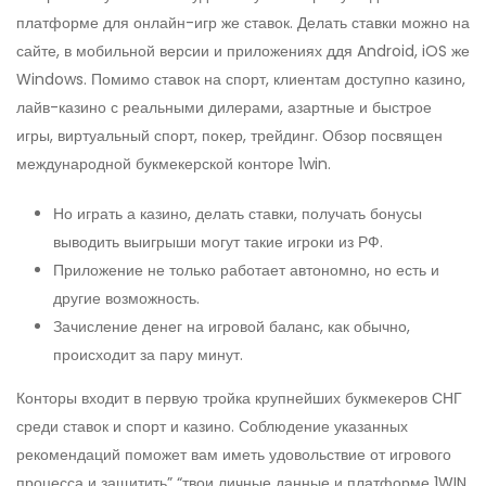
платформе для онлайн-игр же ставок. Делать ставки можно на
сайте, в мобильной версии и приложениях ддя Android, iOS же
Windows. Помимо ставок на спорт, клиентам доступно казино,
лайв-казино с реальными дилерами, азартные и быстрое
игры, виртуальный спорт, покер, трейдинг. Обзор посвящен
международной букмекерской конторе 1win.
Но играть а казино, делать ставки, получать бонусы
выводить выигрыши могут такие игроки из РФ.
Приложение не только работает автономно, но есть и
другие возможность.
Зачисление денег на игровой баланс, как обычно,
происходит за пару минут.
Конторы входит в первую тройка крупнейших букмекеров СНГ
среди ставок и спорт и казино. Соблюдение указанных
рекомендаций поможет вам иметь удовольствие от игрового
процесса и защитить” “твои личные данные и платформе 1WIN.