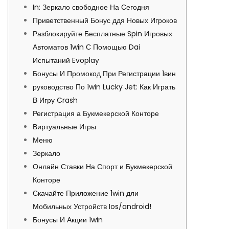
In: Зеркало свободное На Сегодня
Приветственный Бонус ддя Новых Игроков
Разблокируйте Бесплатные Spin Игровых
Автоматов 1win С Помощью Dai
Испытаний Evoplay
Бонусы И Промокод При Регистрации 1вин
руководство По 1win Lucky Jet: Как Играть
В Игру Crash
Регистрация а Букмекерской Конторе
Виртуальные Игры
Меню
Зеркало
Онлайн Ставки На Спорт и Букмекерской
Конторе
Скачайте Приложение 1win дли
Мобильных Устройств Ios/android!
Бонусы И Акции 1win