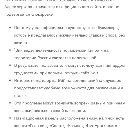
Адрес зеркала отличается от официального сайта, и оно не
подвергается блокировке.
Поэтому у нас официально существуют же букмекеры,
которые предлагалось исключительно ставки и спорт, без
казино.
1Вин ведет деятельность по лицензии Кипра и на
территории России считается нелегальной.
В результате, пользователи могут столкнуться пиппардом
трудностями при попытки открыть сайт 1win.
Интернет-платформа 1win на сегодняшний следующее
предоставляет удобную возможности для развлечений а
ставок.
Эти проблемы могут возникать вопреки разным причинам
же варьироваться в своей сложности.
Навигационная панель расположена внизу, на мной есть
кнопки «Главная», «Спорт», «Казино», «Live-games», а