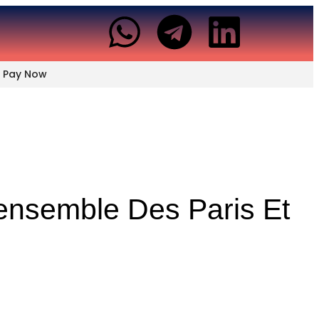
Pay Now
’ensemble Des Paris Et