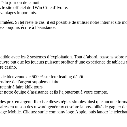
 “du jour ou de la nuit.
s le site officiel de 1Win Côte d’Ivoire.
avantages importants.
tées. Si tel reste le cas, il est possible de utiliser notre internet site m
z toujours écrire à l’assistance.
ible avec les 2 systèmes d’exploitation. Tout d’abord, passons sobre re
œuvre put que les joueurs puissent profiter d’une expérience de tableau co
re casino.
de bienvenue de 500 % sur leur leading dépôt.
tiendrez de l’argent supplémentaire.
retenir à faire kklk tours.
er notre équipe d’assistance et ils l’ajouteront à votre compte.
r des prix en argent. Il existe dieses règles simples ainsi que aucune fo
res en raison des reward généreux et sobre la possibilité de gagner de g
na page Mobile. Cliquez sur le company logo Apple, puis lancez le téléch