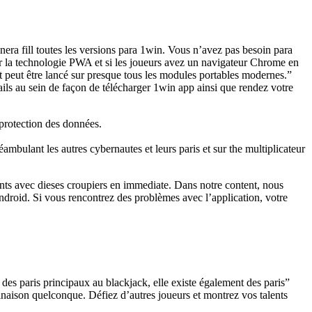
era fill toutes les versions para 1win. Vous n’avez pas besoin para
 la technologie PWA et si les joueurs avez un navigateur Chrome en
 peut être lancé sur presque tous les modules portables modernes.”
ls au sein de façon de télécharger 1win app ainsi que rendez votre
 protection des données.
mbulant les autres cybernautes et leurs paris et sur the multiplicateur
ents avec dieses croupiers en immediate. Dans notre content, nous
droid. Si vous rencontrez des problèmes avec l’application, votre
 des paris principaux au blackjack, elle existe également des paris”
inaison quelconque. Défiez d’autres joueurs et montrez vos talents