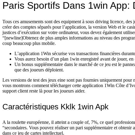
Paris Sportifs Dans 1win App: 
Tous ces amusements sont des equipment à sous driving licence, des je
créer des comptes séparés pour l’application, la version Web et le
justices d’exécution sur votre ordinateur, vous devez également utili
“[newline]Obtenez de plus amples informations au niveau des programs
coup beaucoup plus mobile.
L’application 1Win sécurise vos transactions financières durante
Vous aurez besoin d’un plan 1win enregistré avant de jouer, en 
Un bonus supplémentaire dans le marché de ce jeu est le panneau 
que des joueurs déploient.
Les versions de test des jeux eine sont pas fournies uniquement pour 
vous montrons comment télécharger cette application 1Win Côte d’Ivoi
support client reste là pour les joueurs aider.
Caractéristiques Kklk 1win Apk
A la roulette européenne, il atteint a couple of, 7%, ce quel professio
“secondaires. Vous pouvez réaliser un pari supplémentaire et obtenir 
dans ce jeu de cartes intellectuel.