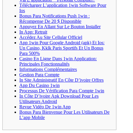
Télécharger L’application 1win Software Pour
Ios
Bonus Para Notifications Push 1win :
Récompense De 20 $ Disponible
Appuyez En Allant Sur Le Bouton Installer
In App: Retrait
Accédez Au Site Cellular Officiel
App 1win Pour Google Android (apk) Et Ios:
Un Casino, Kklk Paris Sportifs Et Un Bonus
Para 500%
Casino En Ligne Dans 1win Application:
Principales Fonctionnalités
Informations Complémentaires
Gestion Para Compte
In Site Administratif En Côte D’ivoire Offres
App Du Casino 1win
Processus De Vérification Para Compte 1win
In Côte D’ivoire Apk Download Pour Les
Utilisateurs Android
Revue Vidéo De 1win App
Bonus Para Bienvenue Pour Les Utilisateurs De
L’app Mobile