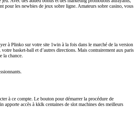
 de jeu. Avec des added bonus et des marketing promotions attrayants,
ent pour les newbies de jeux sobre ligne. Amateurs sobre casino, vous
er à Plinko sur votre site 1win à la fois dans le marché de la version
t, votre basket-ball et d’autres directions. Mais contrairement aux paris
e la chance.
ssionnants.
cter à ce compte. Le bouton pour démarrer la procédure de
in apporte accès à kklk centaines de slot machines des meilleurs