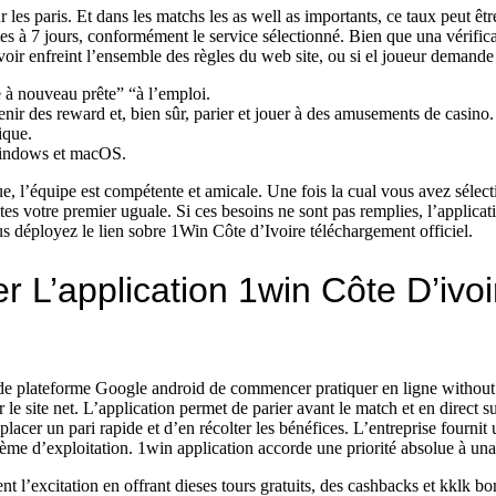
les paris. Et dans les matchs les as well as importants, ce taux peut êt
es à 7 jours, conformément le service sélectionné. Bien que una vérific
voir enfreint l’ensemble des règles du web site, ou si el joueur demande
e à nouveau prête” “à l’emploi.
enir des reward et, bien sûr, parier et jouer à des amusements de casino.
ique.
windows et macOS.
 l’équipe est compétente et amicale. Une fois la cual vous avez sélectio
ites votre premier uguale. Si ces besoins ne sont pas remplies, l’applica
s déployez le lien sobre 1Win Côte d’Ivoire téléchargement officiel.
L’application 1win Côte D’ivoi
in de plateforme Google android de commencer pratiquer en ligne without
 le site net. L’application permet de parier avant le match et en direct 
lacer un pari rapide et d’en récolter les bénéfices. L’entreprise fourni
ème d’exploitation. 1win application accorde une priorité absolue à una 
 l’excitation en offrant dieses tours gratuits, des cashbacks et kklk bo