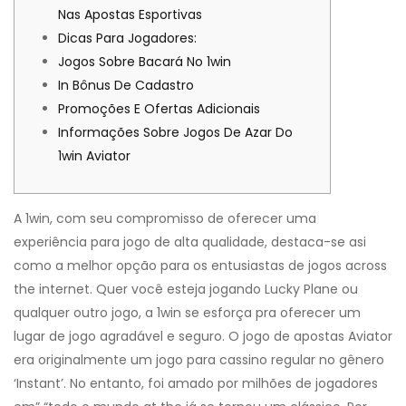
Nas Apostas Esportivas
Dicas Para Jogadores:
Jogos Sobre Bacará No 1win
In Bônus De Cadastro
Promoções E Ofertas Adicionais
Informações Sobre Jogos De Azar Do
1win Aviator
A 1win, com seu compromisso de oferecer uma
experiência para jogo de alta qualidade, destaca-se asi
como a melhor opção para os entusiastas de jogos across
the internet. Quer você esteja jogando Lucky Plane ou
qualquer outro jogo, a 1win se esforça pra oferecer um
lugar de jogo agradável e seguro. O jogo de apostas Aviator
era originalmente um jogo para cassino regular no gênero
‘Instant’. No entanto, foi amado por milhões de jogadores