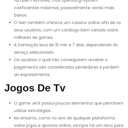
também estáveis, mas operating-system
coeficientes máximos, possivelmente, serão mais
baixos.
O 1win também oferece um cassino online afin de os
seus usuários, com um catálogo bem variado sobre
milhares de games.
A transação leva de 15 min a 7 dias, dependendo do
serviço selecionado.
Os usuários o qual não conseguirem receber o
pagamento são considerados perdedores e perdem
an expresamente.
Jogos De Tv
O game JetX possui poucos elementos que permitem
utilizar estratégias.
No entanto, como no ano de qualquer plataforma
sobre jogos e apostas online, sempre há um risco para