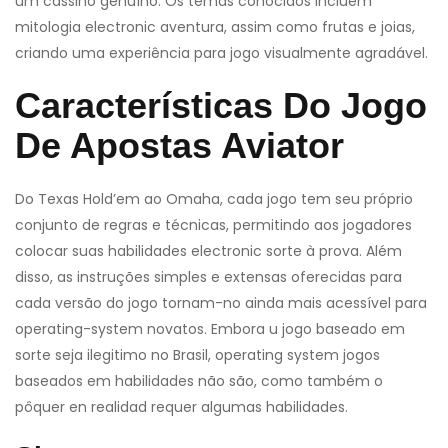
um cassino genuíno. Os temas conocidos incluem
mitologia electronic aventura, assim como frutas e joias,
criando uma experiência para jogo visualmente agradável.
Características Do Jogo
De Apostas Aviator
Do Texas Hold’em ao Omaha, cada jogo tem seu próprio
conjunto de regras e técnicas, permitindo aos jogadores
colocar suas habilidades electronic sorte à prova. Além
disso, as instruções simples e extensas oferecidas para
cada versão do jogo tornam-no ainda mais acessível para
operating-system novatos. Embora u jogo baseado em
sorte seja ilegitimo no Brasil, operating system jogos
baseados em habilidades não são, como também o
pôquer en realidad requer algumas habilidades.