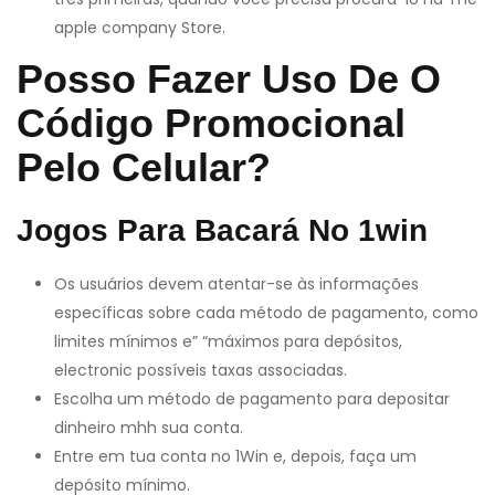
apple company Store.
Posso Fazer Uso De O
Código Promocional
Pelo Celular?
Jogos Para Bacará No 1win
Os usuários devem atentar-se às informações
específicas sobre cada método de pagamento, como
limites mínimos e” “máximos para depósitos,
electronic possíveis taxas associadas.
Escolha um método de pagamento para depositar
dinheiro mhh sua conta.
Entre em tua conta no 1Win e, depois, faça um
depósito mínimo.