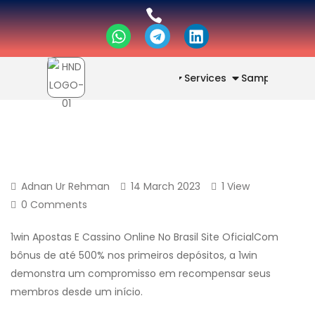
Home
Subject
Services
Sample
Blog
P
Adnan Ur Rehman
14 March 2023
1 View
0 Comments
1win Apostas E Cassino Online No Brasil Site Oficial
Com
bônus de até 500% nos primeiros depósitos, a 1win
demonstra um compromisso em recompensar seus
membros desde um início.