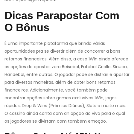
Dicas Parapostar Com
O Bônus
É uma importante plataforma que brinda várias
oportunidades pra se divertir além de concorrer a bons
retornos financeiros. Além disso, a casa 1Win ainda oferece
as opções de apostas zero Beisebol, Futebol Criollo, Sinuca,
Handebol, entre outros. O jogador pode se distrair e apostar
para diversas maneiras, além de obter bons retornos
financeiros. Adicionalmente, você também pode
encontrar opções sobre games exclusivos 1Win, jogos
rápidos, Drop & Wins (Prêmios Diários), Slots e muito mais.
O cassino ainda conta com an opção ao vivo para o qual
os jogadores se divirtam com também emoção.