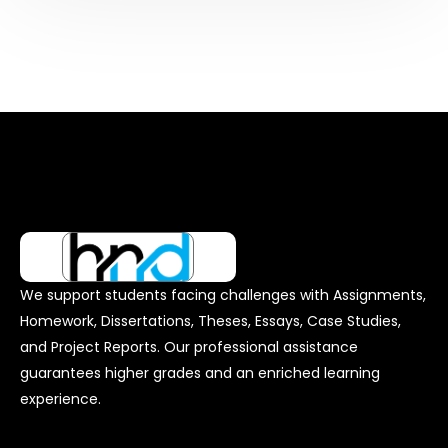
We support students facing challenges with Assignments,
Homework, Dissertations, Theses, Essays, Case Studies,
and Project Reports. Our professional assistance
guarantees higher grades and an enriched learning
experience.