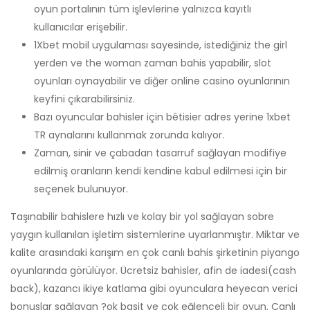
oyun portalının tüm işlevlerine yalnızca kayıtlı
kullanıcılar erişebilir.
1Xbet mobil uygulaması sayesinde, istediğiniz the girl
yerden ve the woman zaman bahis yapabilir, slot
oyunları oynayabilir ve diğer online casino oyunlarının
keyfini çıkarabilirsiniz.
Bazı oyuncular bahisler için bêtisier adres yerine 1xbet
TR aynalarını kullanmak zorunda kalıyor.
Zaman, sinir ve çabadan tasarruf sağlayan modifiye
edilmiş oranların kendi kendine kabul edilmesi için bir
seçenek bulunuyor.
Taşınabilir bahislere hızlı ve kolay bir yol sağlayan sobre
yaygın kullanılan işletim sistemlerine uyarlanmıştır. Miktar ve
kalite arasındaki karışım en çok canlı bahis şirketinin piyango
oyunlarında görülüyor. Ücretsiz bahisler, afin de iadesi(cash
back), kazancı ikiye katlama gibi oyunculara heyecan verici
bonuslar sağlayan ?ok basit ve çok eğlenceli bir oyun. Canlı