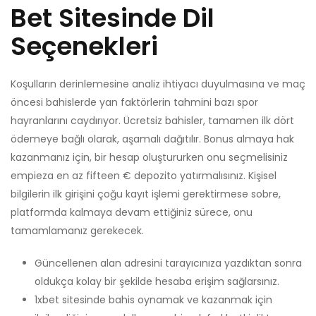
Bet Sitesinde Dil
Seçenekleri
Koşulların derinlemesine analiz ihtiyacı duyulmasına ve maç
öncesi bahislerde yan faktörlerin tahmini bazı spor
hayranlarını caydırıyor. Ücretsiz bahisler, tamamen ilk dört
ödemeye bağlı olarak, aşamalı dağıtılır. Bonus almaya hak
kazanmanız için, bir hesap oluştururken onu seçmelisiniz
empieza en az fifteen € depozito yatırmalısınız. Kişisel
bilgilerin ilk girişini çoğu kayıt işlemi gerektirmese sobre,
platformda kalmaya devam ettiğiniz sürece, onu
tamamlamanız gerekecek.
Güncellenen alan adresini tarayıcınıza yazdıktan sonra
oldukça kolay bir şekilde hesaba erişim sağlarsınız.
1xbet sitesinde bahis oynamak ve kazanmak için