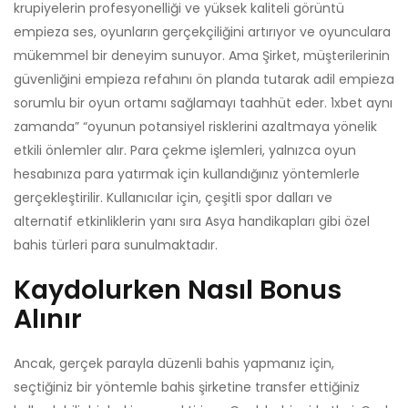
krupiyelerin profesyonelliği ve yüksek kaliteli görüntü
empieza ses, oyunların gerçekçiliğini artırıyor ve oyunculara
mükemmel bir deneyim sunuyor. Ama Şirket, müşterilerinin
güvenliğini empieza refahını ön planda tutarak adil empieza
sorumlu bir oyun ortamı sağlamayı taahhüt eder. 1xbet aynı
zamanda” “oyunun potansiyel risklerini azaltmaya yönelik
etkili önlemler alır. Para çekme işlemleri, yalnızca oyun
hesabınıza para yatırmak için kullandığınız yöntemlerle
gerçekleştirilir. Kullanıcılar için, çeşitli spor dalları ve
alternatif etkinliklerin yanı sıra Asya handikapları gibi özel
bahis türleri para sunulmaktadır.
Kaydolurken Nasıl Bonus
Alınır
Ancak, gerçek parayla düzenli bahis yapmanız için,
seçtiğiniz bir yöntemle bahis şirketine transfer ettiğiniz