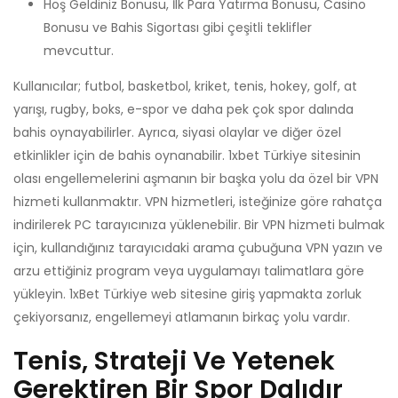
Hoş Geldiniz Bonusu, İlk Para Yatırma Bonusu, Casino
Bonusu ve Bahis Sigortası gibi çeşitli teklifler
mevcuttur.
Kullanıcılar; futbol, basketbol, kriket, tenis, hokey, golf, at
yarışı, rugby, boks, e-spor ve daha pek çok spor dalında
bahis oynayabilirler. Ayrıca, siyasi olaylar ve diğer özel
etkinlikler için de bahis oynanabilir. 1xbet Türkiye sitesinin
olası engellemelerini aşmanın bir başka yolu da özel bir VPN
hizmeti kullanmaktır. VPN hizmetleri, isteğinize göre rahatça
indirilerek PC tarayıcınıza yüklenebilir. Bir VPN hizmeti bulmak
için, kullandığınız tarayıcıdaki arama çubuğuna VPN yazın ve
arzu ettiğiniz program veya uygulamayı talimatlara göre
yükleyin. 1xBet Türkiye web sitesine giriş yapmakta zorluk
çekiyorsanız, engellemeyi atlamanın birkaç yolu vardır.
Tenis, Strateji Ve Yetenek
Gerektiren Bir Spor Dalıdır