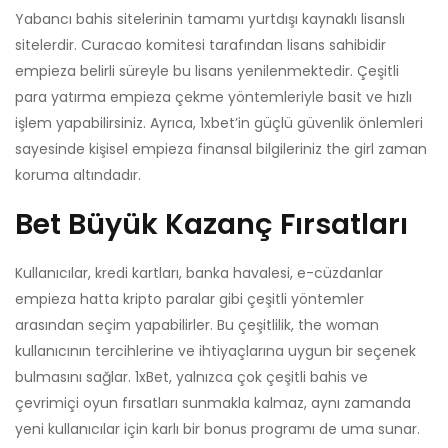
Yabancı bahis sitelerinin tamamı yurtdışı kaynaklı lisanslı
sitelerdir. Curacao komitesi tarafından lisans sahibidir
empieza belirli süreyle bu lisans yenilenmektedir. Çeşitli
para yatırma empieza çekme yöntemleriyle basit ve hızlı
işlem yapabilirsiniz. Ayrıca, 1xbet’in güçlü güvenlik önlemleri
sayesinde kişisel empieza finansal bilgileriniz the girl zaman
koruma altındadır.
Bet Büyük Kazanç Fırsatları
Kullanıcılar, kredi kartları, banka havalesi, e-cüzdanlar
empieza hatta kripto paralar gibi çeşitli yöntemler
arasından seçim yapabilirler. Bu çeşitlilik, the woman
kullanıcının tercihlerine ve ihtiyaçlarına uygun bir seçenek
bulmasını sağlar. 1xBet, yalnızca çok çeşitli bahis ve
çevrimiçi oyun fırsatları sunmakla kalmaz, aynı zamanda
yeni kullanıcılar için karlı bir bonus programı de uma sunar.