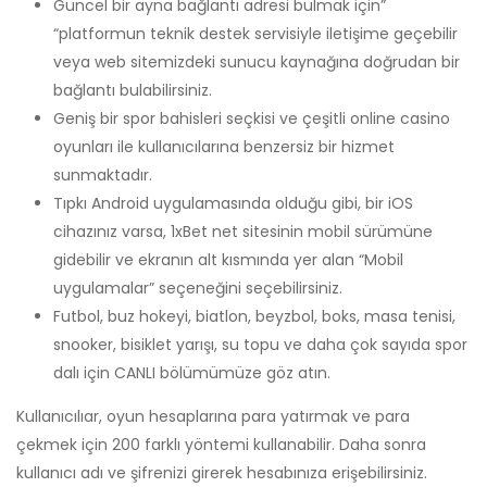
Güncel bir ayna bağlantı adresi bulmak için”
“platformun teknik destek servisiyle iletişime geçebilir
veya web sitemizdeki sunucu kaynağına doğrudan bir
bağlantı bulabilirsiniz.
Geniş bir spor bahisleri seçkisi ve çeşitli online casino
oyunları ile kullanıcılarına benzersiz bir hizmet
sunmaktadır.
Tıpkı Android uygulamasında olduğu gibi, bir iOS
cihazınız varsa, 1xBet net sitesinin mobil sürümüne
gidebilir ve ekranın alt kısmında yer alan “Mobil
uygulamalar” seçeneğini seçebilirsiniz.
Futbol, buz hokeyi, biatlon, beyzbol, boks, masa tenisi,
snooker, bisiklet yarışı, su topu ve daha çok sayıda spor
dalı için CANLI bölümümüze göz atın.
Kullanıcılıar, oyun hesaplarına para yatırmak ve para
çekmek için 200 farklı yöntemi kullanabilir. Daha sonra
kullanıcı adı ve şifrenizi girerek hesabınıza erişebilirsiniz.