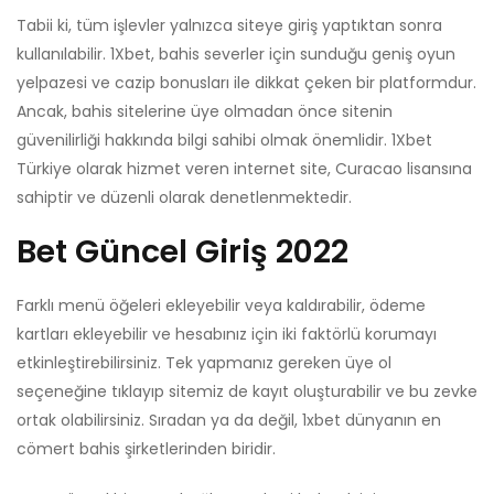
Tabii ki, tüm işlevler yalnızca siteye giriş yaptıktan sonra
kullanılabilir. 1Xbet, bahis severler için sunduğu geniş oyun
yelpazesi ve cazip bonusları ile dikkat çeken bir platformdur.
Ancak, bahis sitelerine üye olmadan önce sitenin
güvenilirliği hakkında bilgi sahibi olmak önemlidir. 1Xbet
Türkiye olarak hizmet veren internet site, Curacao lisansına
sahiptir ve düzenli olarak denetlenmektedir.
Bet Güncel Giriş 2022
Farklı menü öğeleri ekleyebilir veya kaldırabilir, ödeme
kartları ekleyebilir ve hesabınız için iki faktörlü korumayı
etkinleştirebilirsiniz. Tek yapmanız gereken üye ol
seçeneğine tıklayıp sitemiz de kayıt oluşturabilir ve bu zevke
ortak olabilirsiniz. Sıradan ya da değil, 1xbet dünyanın en
cömert bahis şirketlerinden biridir.