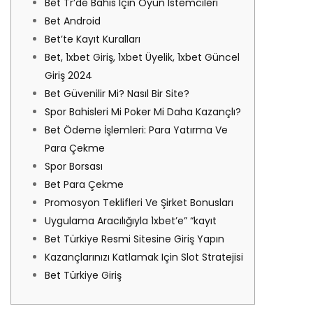
Bet Tr’de Bahis Için Oyun Istemcileri
Bet Android
Bet’te Kayıt Kuralları
Bet, 1xbet Giriş, 1xbet Üyelik, 1xbet Güncel
Giriş 2024
Bet Güvenilir Mi? Nasıl Bir Site?
Spor Bahisleri Mi Poker Mi Daha Kazançlı?
Bet Ödeme İşlemleri: Para Yatırma Ve
Para Çekme
Spor Borsası
Bet Para Çekme
Promosyon Teklifleri Ve Şirket Bonusları
Uygulama Aracılığıyla 1xbet’e” “kayıt
Bet Türkiye Resmi Sitesine Giriş Yapın
Kazançlarınızı Katlamak Için Slot Stratejisi
Bet Türkiye Giriş