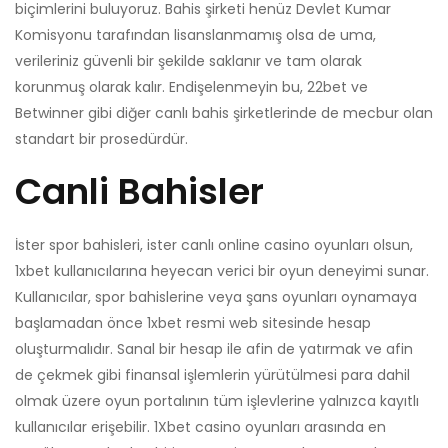
biçimlerini buluyoruz. Bahis şirketi henüz Devlet Kumar
Komisyonu tarafından lisanslanmamış olsa de uma,
verileriniz güvenli bir şekilde saklanır ve tam olarak
korunmuş olarak kalır. Endişelenmeyin bu, 22bet ve
Betwinner gibi diğer canlı bahis şirketlerinde de mecbur olan
standart bir prosedürdür.
Canli Bahisler
İster spor bahisleri, ister canlı online casino oyunları olsun,
1xbet kullanıcılarına heyecan verici bir oyun deneyimi sunar.
Kullanıcılar, spor bahislerine veya şans oyunları oynamaya
başlamadan önce 1xbet resmi web sitesinde hesap
oluşturmalıdır. Sanal bir hesap ile afin de yatırmak ve afin
de çekmek gibi finansal işlemlerin yürütülmesi para dahil
olmak üzere oyun portalının tüm işlevlerine yalnızca kayıtlı
kullanıcılar erişebilir. 1Xbet casino oyunları arasında en