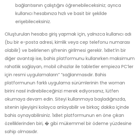
bağlantısının çalıştığını öğrenebileceksiniz; ayrıca
kullanıcı hesabınıza hızlı ve basit bir şekilde
erişebileceksiniz.
Oluşturulan hesaba giriş yapmak için, yalnızca kullanıcı adı
(bu bir e-posta adresi, kimlik veya cep telefonu numarası
olabilir) ve belirlenen şifrenin girilmesi gerekir. 1xBet’in bir
diğer avantajı ise, bahis platformunu kullanırken maksimum
rahatlık sağlayan, mobil cihazlar ile tabletler empieza PC’ler
için resmi uygulamaların” “sağlanmasıdır. Bahis
platformunun farklı uygulama sürümlerinin the woman
birini nasıl indirebileceğinizi merek ediyorsanız, lütfen
okumaya devam edin. Siteyi kullanmaya başladığınızda,
sitenin işleyişini kolayca anlayabilir ve birkaç dakika içinde
bahis oynayabilirsiniz. 1xBet platformunun en öne çıkan
özelliklerinden biri, � gibi mükemmel bir ödeme yüzdesine
sahip olmasıdır.