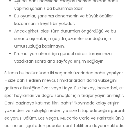
Ayrıca, canlı bahislerle maçları izlerken anında bahis
yapma şansınız da bulunmaktadır.
Bu oyunlar, şansınızı denemenin ve büyük ödüller
kazanmanın keyifli bir yoludur.
Ancak şirket, olası tüm durumları öngördüğü ve bu
sorunu aşmak için çeşitli çözümler sunduğu için
umutsuzluğa kapılmayın.
Promosyon almak için güncel adresi tarayıcınıza
yazdıktan sonra ana sayfaya erişim sağlayın.
Sitenin bu bölümünde iki seçenek üzerinden bahis yapılıyor
– size bahis edilen mevcut miktarlardan daha yükseğini
getiren etkinliğine Evet veya Hayır. Buz hokeyi, basketbol, e-
spor hayranları ve doğru sonuçlar için tirajlar yayınlanmıştır.
Canli cazínoya katılma fikri, bahis” “koymada kolay erişimi
yüzünden ve kolaylığı nedeniyle size hitap edeceğini garanti
ediyoruz. Bölüm, Las Vegas, Mucchio Carlo ve Paris’teki ünlü
casinoları işgal eden popüler canlı tekliflere dayanmaktadır.