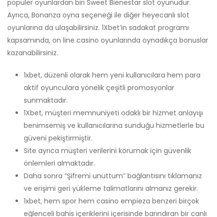
popüler oyunlardan biri Sweet Bienestar slot oyunudur.
Ayrıca, Bonanza oyna seçeneği ile diğer heyecanlı slot
oyunlarına da ulaşabilirsiniz. 1Xbet’in sadakat programı
kapsamında, on line casino oyunlarında oynadıkça bonuslar
kazanabilirsiniz.
1xbet, düzenli olarak hem yeni kullanıcılara hem para
aktif oyunculara yönelik çeşitli promosyonlar
sunmaktadır.
1Xbet, müşteri memnuniyeti odaklı bir hizmet anlayışı
benimsemiş ve kullanıcılarına sunduğu hizmetlerle bu
güveni pekiştirmiştir.
Site ayrıca müşteri verilerini korumak için güvenlik
önlemleri almaktadır.
Daha sonra “Şifremi unuttum” bağlantısını tıklamanız
ve erişimi geri yükleme talimatlarını almanız gerekir.
1xbet, hem spor hem casino empieza benzeri birçok
eğlenceli bahis içeriklerini içerisinde barındıran bir canlı