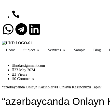
Home
Subject
Services
Sample
Blog
hndassignment.com
23 May 2024
3 Views
0 Comments
“azərbaycanda Onlayn Kazinolar #1 Onlayn Kazinonuzu Tapın”
“azərbaycanda Onlayn K