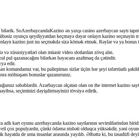
 bilərik. SoAzerbaycandaKazino ən yaxşı casino azerbaycan saytı tapma
çox təcrübəsiz oyunçu qeydiyyatdan keçməyə dəyər onlayn kazino seçməyin
 onlayn kazino just nu seçməkdə sizə kömək etmək. Rəylər və ya bonus t
və xüsusiyyətləri olan müasir video slotlardan zövq alın.
l pul qazanacağını bilərkən həyəcanı azaltmaq da çətindir.
yə edir.
 komandamız var, bu paliepimas sizlər üçün hər şeyi təfərrüatlı şəkildə
onra möhtəşəm bonuslar qazanırsınız.
uğunuz səbəblərdir. Azərbaycan əlçatan olan on the internet kazino saytla
əyibsə, seçiminizi dəyişdirməyinizi tövsiyə edirik.
 adlı kart oyunu azerbaycanda kazino saytlarının sevimlilərindən biri
weil çox populyardır, çünki ödəmə nisbəti olduqca yüksəkdir, yəni oyu
əlik həyatda de uma insanlar arasında yayılıb. Əlbəttə ki, bu təsadüfi de