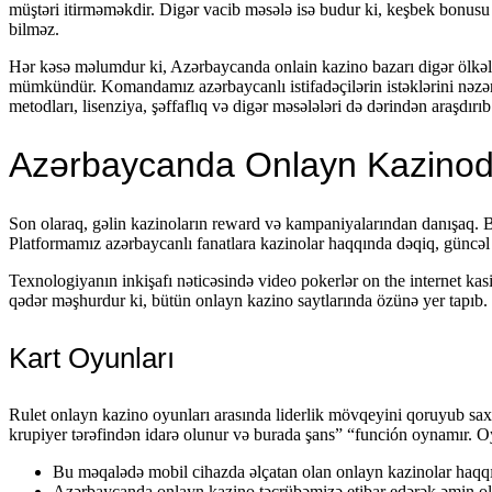
müştəri itirməməkdir. Digər vacib məsələ isə budur ki, keşbek bonusu
bilməz.
Hər kəsə məlumdur ki, Azərbaycanda onlain kazino bazarı digər ölkələ
mümkündür. Komandamız azərbaycanlı istifadəçilərin istəklərini nəzərə a
metodları, lisenziya, şəffaflıq və digər məsələləri də dərindən araşd
Azərbaycanda Onlayn Kazinoda
Son olaraq, gəlin kazinoların reward və kampaniyalarından danışaq. Bo
Platformamız azərbaycanlı fanatlara kazinolar haqqında dəqiq, güncəl 
Texnologiyanın inkişafı nəticəsində video pokerlər on the internet ka
qədər məşhurdur ki, bütün onlayn kazino saytlarında özünə yer tapıb.
Kart Oyunları
Rulet onlayn kazino oyunları arasında liderlik mövqeyini qoruyub sax
krupiyer tərəfindən idarə olunur və burada şans” “función oynamır. Oy
Bu məqalədə mobil cihazda əlçatan olan onlayn kazinolar haqqın
Azərbaycanda onlayn kazino təcrübəmizə etibar edərək əmin ol