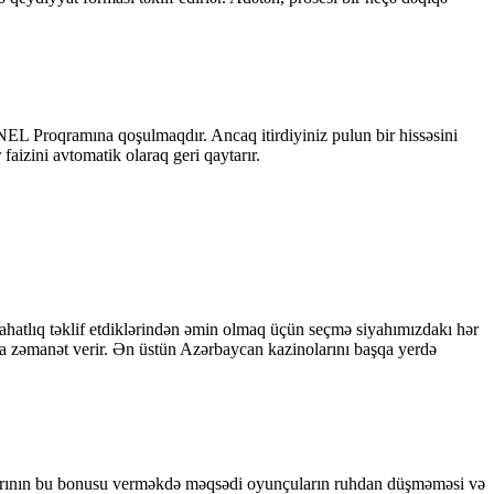
L Proqramına qoşulmaqdır. Ancaq itirdiyiniz pulun bir hissəsini
faizini avtomatik olaraq geri qaytarır.
atlıq təklif etdiklərindən əmin olmaq üçün seçmə siyahımızdakı hər
ına zəmanət verir. Ən üstün Azərbaycan kazinolarını başqa yerdə
larının bu bonusu verməkdə məqsədi oyunçuların ruhdan düşməməsi və