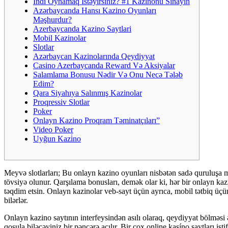
İndi Oynamaq Istəyirsiniz? #1 Kazinonu Sınayın
Azərbaycanda Hansı Kazino Oyunları
Məşhurdur?
Azerbaycanda Kazino Saytlari
Mobil Kazinolar
Slotlar
Azərbaycan Kazinolarında Qeydiyyat
Casino Azerbaycanda Reward Və Aksiyalar
Salamlama Bonusu Nədir Və Onu Necə Tələb
Edim?
Qara Siyahıya Salınmış Kazinolar
Proqressiv Slotlar
Poker
Onlayn Kazino Proqram Təminatçıları”
Video Poker
Uyğun Kazi̇no
Meyvə slotlarları; Bu onlayn kazino oyunları nisbətən sadə quruluşa ma
tövsiyə olunur. Qarşılama bonusları, demək olar ki, hər bir onlayn kazi
təqdim etsin. Onlayn kazinolar veb-sayt üçün ayrıca, mobil tətbiq üçün 
bilərlər.
Onlayn kazino saytının interfeysindən asılı olaraq, qeydiyyat bölməsi
qoşula biləcəyiniz bir pəncərə açılır. Bir çox online kasíno saytları is