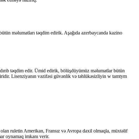
z bütün məlumatları təqdim edirik. Aşağıda azerbaycanda kazino
şdırıb təqdim edir. Ümid edirik, bölüşdüyümüz məlumatlar bütün
ridir. Lisenziyanın vəzifəsi güvənlik və təhlükəsizliyin w tamtym
i olan ruletin Amerikan, Fransız və Avropa daxil olmaqla, müxtəlif
mar oynamaq imkanı verir.