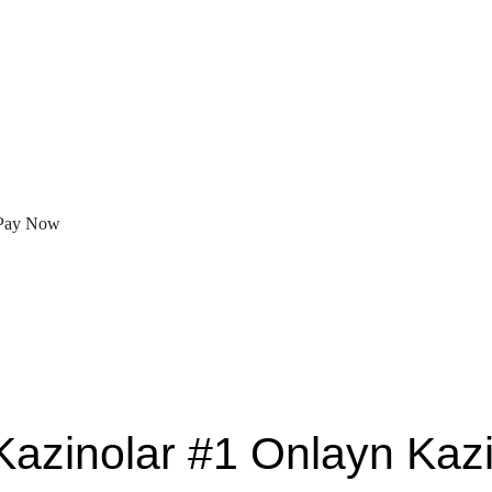
Pay Now
azinolar #1 Onlayn Kaz