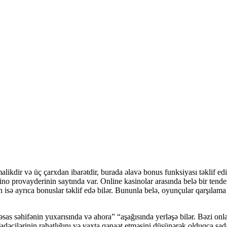
likdir və üç çarxdan ibarətdir, burada əlavə bonus funksiyası təklif ed
no provayderinin saytında var. Online kasinolar arasında belə bir tendesi
isə ayrıca bonuslar təklif edə bilər. Bununla belə, oyunçular qarşılama 
 əsas səhifənin yuxarısında və ahora” “aşağısında yerləşə bilər. Bəzi on
tifadəçilərinin rahatlığını və vaxta qənaət etməsini düşünərək olduqca sad