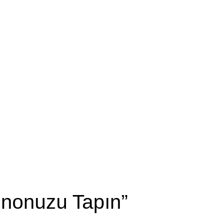
inonuzu Tapın”