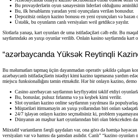
Bu provayderlərin oyun sənayesinin liderləri olduğunu əminliklə
Bu, ilk hesablarını yaradan yeni oyunçulara verilən bonusdur.
Depozitsiz onlayn kazino bonusu en yeni oyunçuları və bəzən o
Üstəlik, bu oyunların canlı versiyaları weil getdikcə yayılır.
Slotlarla yanaşı, kart oyunları de uma istifadəçiləri cəlb edir. Bu 
saytlarındakı ən yaxşı oyunlar verilib. Onlain kasino saytlarında kart o
“azərbaycanda Yüksək Reytinqli Kazin
Bu məlumatları tapmaq üçün dayanmadan operativ şəkildə çalışan koma
azərbaycanlı istifadəçilərin istədiyi kimi kazino tapmasına yardım ed
miejscu funksionallığını təmin etməkdir. Hər bir onlayn kazino, demo s
Casino azerbaycan saytlarının keyfiyyətini təklif etdiyi oyunla
Bu, bonuslar, pulsuz fırlanma və ya keşbek kimi verilir.
Slot oyunları kazino online saytlarının yayılması ilə populyarlaş
Müştəriləri itirməməyin ən yaxşı yollarından biri onları sədaqət
24/7 işləyən onlayn kazino seçməlisiniz ki, problem yaşamayası
Dünyanın ən məşhur kart oyunlarından biri olan blekcekden d
Müxtəlif variantların fərqli qaydaları var, ona görə də həmişə həyəca
versiyaları var və hamısı da şansdan asılıdır. Canlı” “kazino oyunla