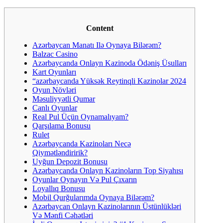
Content
Azərbaycan Manatı Ilə Oynaya Bilərəm?
Balzac Casino
Azərbaycanda Onlayn Kazinoda Ödəniş Üsulları
Kart Oyunları
“azərbaycanda Yüksək Reytinqli Kazinolar 2024
Oyun Növləri
Məsuliyyətli Qumar
Canlı Oyunlar
Real Pul Üçün Oynamalıyam?
Qarşılama Bonusu
Rulet
Azərbaycanda Kazinoları Necə
Qiymətləndiririk?
Uyğun Depozit Bonusu
Azərbaycanda Onlayn Kazinoların Top Siyahısı
Oyunlar Oynayın Və Pul Çıxarın
Loyallıq Bonusu
Mobil Qurğularımda Oynaya Bilərəm?
Azərbaycan Onlayn Kazinolarının Üstünlükləri
Və Mənfi Cəhətləri