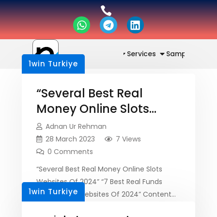
Home
Subject
Services
Sample
Blog
P
1win Turkiye
“Several Best Real
Money Online Slots
Websites Of 2024
Adnan Ur Rehman
28 March 2023
7 Views
0 Comments
“Several Best Real Money Online Slots
Websites Of 2024” “7 Best Real Funds
1win Turkiye
Online Slots Websites Of 2024” Content
Slots Lv Consider The Slots’ Return To
Read More