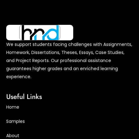
We support students facing challenges with Assignments,
Homework, Dissertations, Theses, Essays, Case Studies,
and Project Reports. Our professional assistance
guarantees higher grades and an enriched learning
experience.
Useful Links
Home
Samples
About