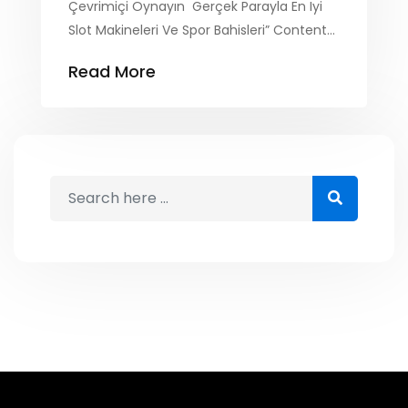
Ücretsiz […]
Çevrimiçi Oynayın ️ Gerçek Parayla En Iyi
Slot Makineleri Ve Spor Bahisleri” Content
En İyi Ücretsiz Online Casino Oyunlarını
Read More
Oynayın Empieza Heyecanı Yaşayın In
Lobide Online Casino Oyunları Şu Kita En
Popüler Canlı Casino Oyunları Tüm Slotları
Alın Tabletlerde Empieza Cep
Telefonlarında Durante Iyi Ücretsiz Slot
Machine Game Oyunları ‘ler Hangileridir?
[…]