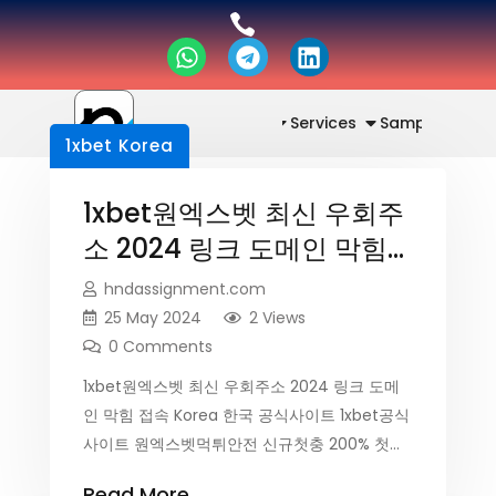
Home
Subject
Services
Sample
Blog
P
1xbet Korea
1xbet원엑스벳 최신 우회주
소 2024 링크 도메인 막힘
접속 Korea 한국 공식사이
hndassignment.com
25 May 2024
2 Views
0 Comments
1xbet원엑스벳 최신 우회주소 2024 링크 도메
인 막힘 접속 Korea 한국 공식사이트 1xbet공식
사이트 원엑스벳먹튀안전 신규첫충 200% 첫충
18만원 보너스 무료스핀 150회 무한매충 50% 해
Read More