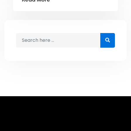
외기반이라 아무 제재 없어요 Ca Content 원
엑스벳 1xbet 우회 사이트 주소 공식 주소 알려
드립 제공되는 기능: 지금 인기 E-스포츠에 베팅
하고 프로모션 티켓을 획득하세요! 쏟아지는 경
품! Bet 가입방법 초보자인데 베팅 회사를 통해
플레이할 수 […]