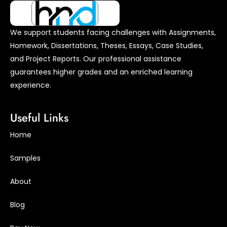
We support students facing challenges with Assignments,
Homework, Dissertations, Theses, Essays, Case Studies,
and Project Reports. Our professional assistance
guarantees higher grades and an enriched learning
experience.
Useful Links
Home
Samples
About
Blog