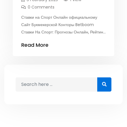
Betboo
В Казахстане безопасный Ли 1xbet ддя
0 Comments
Ставок? Преимущества Ставок на Спорт
Онлайн Онлайн-казино 1xbet Bet: […]
Ставки на Спорт Онлайн официальному
Сайт Букмекерской Конторы Betboom
Ставки На Спорт: Прогнозы Онлайн, Рейтинг
Букмекеров От Беттинг центре Content
Read More
Oddspedia -” “мой Любимый Инструмент
дли Ставок На Спорт! же Работают Ставки в
Спорт Онлайн «лига Ставок» – До 10 000 ₽
“букмекерская Контора Winline Личный
Кабинет Букмекерской Конторы Betboom
Бесплатные Прогнозы По Ставкам в […]