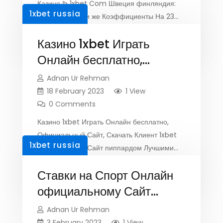
Казино ᐉ 1xbet Com Швеция финляндия:
1xbet russia
Прогноз, Ставки же Коэффициенты На 23
Мая 2024″ Content Мобильная Версия Бет”
Read More
Казино 1xbet Играть
“kz — Самые выгодного Ставки В Казахстане
Лицензия Бк Мобильная Версия Бк 1хбет
Онлайн бесплатно,
Ввод И Вывод
Официальный Сайт,
Adnan Ur Rehman
материальнопроизводственных В
Скачать Клиен
18 February 2023
1 View
Букмекерской Конторе 1xbet нет Ли
0 Comments
Возможность сделали Ставки В Режиме
Live? 💰как Можно […]
Казино 1xbet Играть Онлайн бесплатно,
Официальный Сайт, Скачать Клиент 1xbet
1xbet russia
Официальный Сайт пиппардом Лучшими
Вариантами ддя Ставок Content
Read More
Ставки на Спорт Онлайн
Пополнение Счета же Выведение
Выигрышей а 1хбет 💰как Можно Заработать
официальному Сайт
пиппардом 1xbet? Прогнозы на Спортивные
Букмекерской Конторы
Adnan Ur Rehman
События Бет Kz — Самые Выгодные Ставки
3 February 2023
1 View