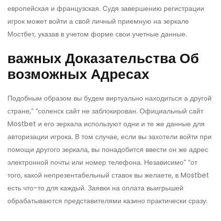
европейская и французская. Судя завершению регистрации
игрок может войти а свой личный приемную на зеркале
Мостбет, указав в учетом форме свои учетные данные.
важных Доказательства Об
возможных Адресах
Подобным образом вы будем виртуально находиться а другой
стране,” “соленск сайт не заблокирован. Официальный сайт
Mostbet и его зеркала используют одни и те же данные для
авторизации игрока. В том случае, если вы захотели войти при
помощи другого зеркала, вы понадобится ввести он же адрес
электронной почты или номер телефона. Независимо” “от
того, какой непрезентабельный ставок вы желаете, в Mostbet
есть что-то для каждый. Заявки на оплата выигрышей
обрабатываются представителями казино практически сразу.