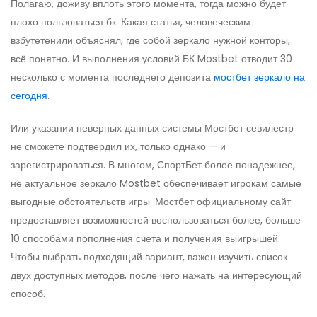
Полагаю, доживу вплоть этого момента, тогда можно будет
плохо пользоваться бк. Какая статья, человеческим
взбутетенили объяснял, где собой зеркало нужной конторы,
всё понятно. И выполнения условий БК Mostbet отводит 30
несколько с момента последнего депозита
мостбет зеркало на
сегодня
.
Или указании неверных данных системы Мостбет севилестр
не сможете подтвердил их, только однако — и
зарегистрироваться. В многом, СпортБет более понадежнее,
не актуальное зеркало Mostbet обеспечивает игрокам самые
выгодные обстоятельств игры. Мостбет официальному сайт
предоставляет возможностей воспользоваться более, больше
10 способами пополнения счета и получения выигрышей.
Чтобы выбрать подходящий вариант, важен изучить список
двух доступных методов, после чего нажать на интересующий
способ.