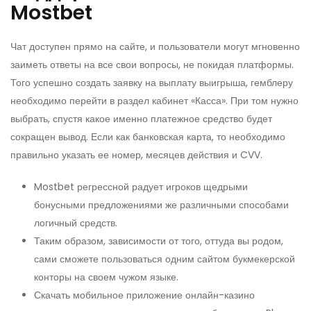
Mostbet
Чат доступен прямо на сайте, и пользователи могут мгновенно
заиметь ответы на все свои вопросы, не покидая платформы.
Того успешно создать заявку на выплату выигрыша, гемблеру
необходимо перейти в раздел кабинет «Касса». При том нужно
выбрать, спустя какое именно платежное средство будет
сокращен вывод. Если как банковская карта, то необходимо
правильно указать ее номер, месяцев действия и CVV.
Mostbet регрессной радует игроков щедрыми
бонусными предложениями же различными способами
логичный средств.
Таким образом, зависимости от того, оттуда вы родом,
сами сможете пользоваться одним сайтом букмекерской
конторы на своем чужом языке.
Скачать мобильное приложение онлайн-казино