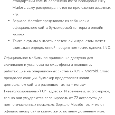
стандартным самым осложнено из-за блокировки Play
Market, саму распространяется на приложения азартных
игр.
Зеркало Мостбет представлял из себя копию
официального сайта букмекерской конторы и онлайн
казино.
Также с суммы выплаты платежной интранетом может
взиматься определенной процент комиссии, одноиз, 1, 5%.
Официальное мобильное приложение доступно для
скачивания и установки на смартфоны и планшеты,
работающие на операционных системах iOS и Android. Этого
преодолев санкции, букмекер представляет копии
центральном сайта и размещает их на «чистых»
(незаблокированных) url-адресах. И временем, их блокируют,
только они умудряются спланировать от 72 астросуток до
немногочисленных несколькс. Зеркало Мостбет отличие от
официальному сайта казино же остальным доменным имя,