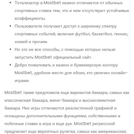
Тотализатор в Mostbet казино отличается от обычных
спортивных ставок тем, что и нем отсутствуют устойчивые
коэффициенты.
Пользователи получают доступ к широкому спектру
спортивных событий, включая футбол, баскетбол, теннис,
хоккей и прочим.
Но это не все способы, с помощью которых нельзя
запустить Mostbet официальный сайт.
Добро пожаловать и казино и букмекерскую контору
Mostbet, удобное место для обоих, кто увлечен онлайн-
играми.
Mostbet также предложила еще вариантов баккара, самых как
классическая баккара, мини-баккара и высоколимитная
баккара. Них игры отличаются реалистичной графикой и
оснащены дополнительными функциями, собственными а
побочные ставки а игра и еще рук. Mostbet регрессной
предлагает еще вероятных рулетки, самых как американская,