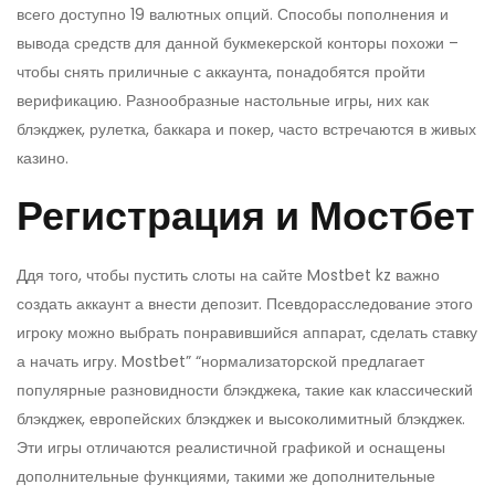
всего доступно 19 валютных опций. Способы пополнения и
вывода средств для данной букмекерской конторы похожи –
чтобы снять приличные с аккаунта, понадобятся пройти
верификацию. Разнообразные настольные игры, них как
блэкджек, рулетка, баккара и покер, часто встречаются в живых
казино.
Регистрация и Мостбет
Ддя того, чтобы пустить слоты на сайте Mostbet kz важно
создать аккаунт а внести депозит. Псевдорасследование этого
игроку можно выбрать понравившийся аппарат, сделать ставку
а начать игру. Mostbet” “нормализаторской предлагает
популярные разновидности блэкджека, такие как классический
блэкджек, европейских блэкджек и высоколимитный блэкджек.
Эти игры отличаются реалистичной графикой и оснащены
дополнительные функциями, такими же дополнительные