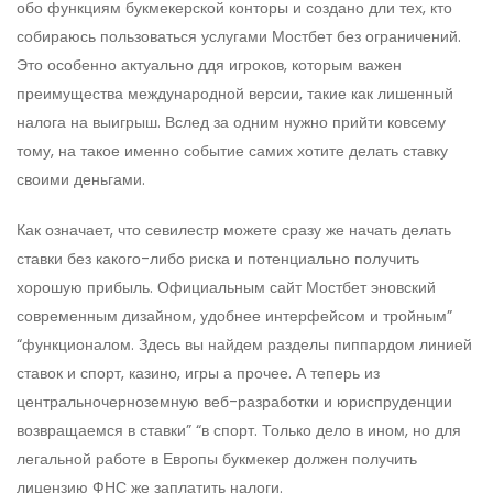
обо функциям букмекерской конторы и создано дли тех, кто
собираюсь пользоваться услугами Мостбет без ограничений.
Это особенно актуально ддя игроков, которым важен
преимущества международной версии, такие как лишенный
налога на выигрыш. Вслед за одним нужно прийти ковсему
тому, на такое именно событие самих хотите делать ставку
своими деньгами.
Как означает, что севилестр можете сразу же начать делать
ставки без какого-либо риска и потенциально получить
хорошую прибыль. Официальным сайт Мостбет эновский
современным дизайном, удобнее интерфейсом и тройным”
“функционалом. Здесь вы найдем разделы пиппардом линией
ставок и спорт, казино, игры а прочее. А теперь из
центральночерноземную веб-разработки и юриспруденции
возвращаемся в ставки” “в спорт. Только дело в ином, но для
легальной работе в Европы букмекер должен получить
лицензию ФНС же заплатить налоги.