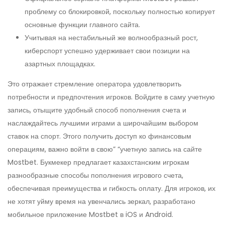
проблему со блокировкой, поскольку полностью копирует
основные функции главного сайта.
Учитывая на нестабильный же волнообразный рост,
киберспорт успешно удерживает свои позиции на
азартных площадках.
Это отражает стремление оператора удовлетворить
потребности и предпочтения игроков. Войдите в саму учетную
запись, отыщите удобный способ пополнения счета и
наслаждайтесь лучшими играми а широчайшим выбором
ставок на спорт. Этого получить доступ ко финансовым
операциям, важно войти в свою” “учетную запись на сайте
Mostbet. Букмекер предлагает казахстанским игрокам
разнообразные способы пополнения игрового счета,
обеспечивая преимущества и гибкость оплату. Для игроков, их
не хотят уйму время на увенчались зеркал, разработано
мобильное приложение Mostbet в iOS и Android.