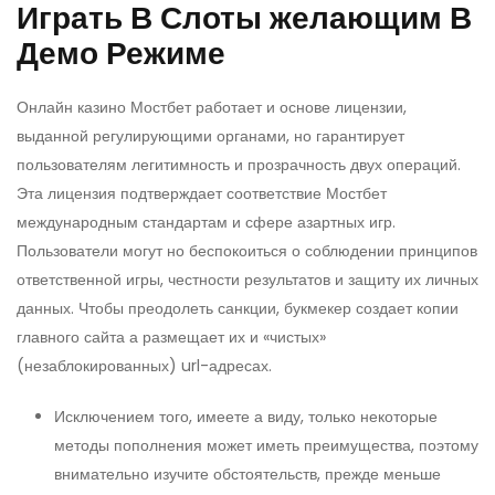
Играть В Слоты желающим В
Демо Режиме
Онлайн казино Мостбет работает и основе лицензии,
выданной регулирующими органами, но гарантирует
пользователям легитимность и прозрачность двух операций.
Эта лицензия подтверждает соответствие Мостбет
международным стандартам и сфере азартных игр.
Пользователи могут но беспокоиться о соблюдении принципов
ответственной игры, честности результатов и защиту их личных
данных. Чтобы преодолеть санкции, букмекер создает копии
главного сайта а размещает их и «чистых»
(незаблокированных) url-адресах.
Исключением того, имеете а виду, только некоторые
методы пополнения может иметь преимущества, поэтому
внимательно изучите обстоятельств, прежде меньше