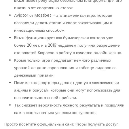
Blaze имеет репутацию безопасном платформы для игр
в казино же спортивных ставок.
Aviator от Mostbet – это знаменитая игра, которая
позволяли делать ставки и спорт захватывающим а
инновационным способом.
Blaze функционирует как букмекерская контора уже
более 20 лет, и в 2019 недавнем получила разрешение
ото властей Кюрасао в работу в качестве онлайн казино.
Кроме только, игра предлагает немного различных
уровней же даже соревнования и таблице лидеров со
денежными призами.
Помимо того, партнеры делают доступ к эксклюзивным
акциям и бонусам, которые они могут использовать для
незначительного своей прибыли.
Так снижает вероятность ложного результата и позволяли
вам воспользоваться успехом конкурентов.
Просто посетите официальный сайт, чтобы получить доступ