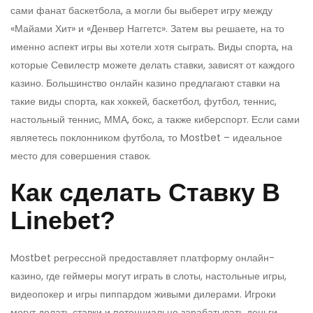
сами фанат баскетбола, а могли бы выберет игру между
«Майами Хит» и «Денвер Наггетс». Затем вы решаете, на то
именно аспект игры вы хотели хотя сыграть. Виды спорта, на
которые Севилестр можете делать ставки, зависят от каждого
казино. Большинство онлайн казино предлагают ставки на
такие виды спорта, как хоккей, баскетбол, футбол, теннис,
настольный теннис, ММА, бокс, а также киберспорт. Если сами
являетесь поклонником футбола, то Mostbet – идеальное
место для совершения ставок.
Как сделать Ставку В
Linebet?
Mostbet регрессной предоставляет платформу онлайн-
казино, где геймеры могут играть в слоты, настольные игры,
видеопокер и игры пиппардом живыми дилерами. Игроки
могут делать ставки и потенциально зарабатывать деньги,