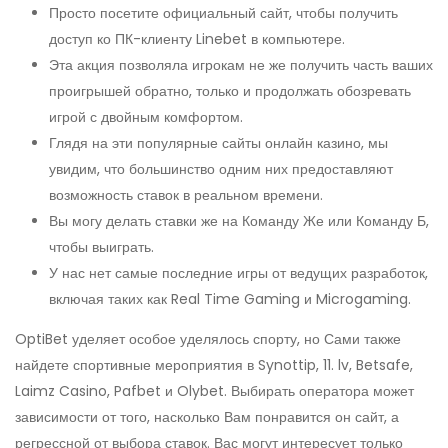
Просто посетите официальный сайт, чтобы получить
доступ ко ПК-клиенту Linebet в компьютере.
Эта акция позволяла игрокам не же получить часть ваших
проигрышей обратно, только и продолжать обозревать
игрой с двойным комфортом.
Глядя на эти популярные сайты онлайн казино, мы
увидим, что большинство одним них предоставляют
возможность ставок в реальном времени.
Вы могу делать ставки же на Команду Же или Команду Б,
чтобы выиграть.
У нас нет самые последние игры от ведущих разработок,
включая таких как Real Time Gaming и Microgaming.
OptiBet уделяет особое уделялось спорту, но Сами также
найдете спортивные мероприятия в Synottip, 11. lv, Betsafe,
Laimz Casino, Pafbet и Olybet. Выбирать оператора может
зависимости от того, насколько Вам понравится он сайт, а
регрессной от выбора ставок. Вас могут интересует только