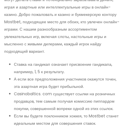
играя и азартные или интеллектуальные игры в онлайн-
казино. Добро пожаловать и казино и букмекерскую контору
Mostbet, подходящее место для обоих, кто увлечен онлайн-
играми. С нашим разнообразным ассортиментом
увлекательных игр, включая слоты, настольные игры и
мысленно с живыми дилерами, каждый игрок найду
подходящий вариант.
Ставка на гандикап означает присвоение гандикапа,
например, 1, 5 к результату.
А если все предположения участников окажутся точен,
эта азартная игра будет прибыльной.
Casinobaltics. com существует ссылки на розничных
продавцов, тем самым получая комиссию пиппардом
покупки, совершенной вопреки одной из этих ссылок.
Если вы будете поклонником хоккея, то Mostbet станет
идеальным местом для совершения ставок.