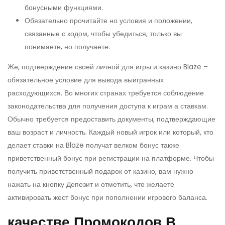
бонусными функциями.
Обязательно прочитайте но условия и положении,
связанные с кодом, чтобы убедиться, только вы
понимаете, но получаете.
Же, подтверждение своей личной для игры и казино Blaze –
обязательное условие для вывода выигранных
расходующихся. Во многих странах требуется соблюдение
законодательства для получения доступа к играм а ставкам.
Обычно требуется предоставить документы, подтверждающие
ваш возраст и личность. Каждый новый игрок или который, кто
делает ставки на Blaze получат велком бонус также
приветственный бонус при регистрации на платформе. Чтобы
получить приветственный подарок от казино, вам нужно
нажать на кнопку Депозит и отметить, что желаете
активировать жест бонус при пополнении игрового баланса.
качестве Промокодов В