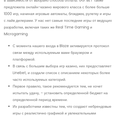
в зависимости от выбрано способа оплаты. GG. BET также
предложила онлайн-казино мирового класса с более больше
1000 игр, начиная игровые автоматы, блэкджек, рулетку и игры
с лайв дилерами. У нас нет самые последние игры от ведущих
разработки, включая таких же Real Time Gaming и
Microgaming.
С момента нашего входа в Blaze активируется протокол
связи между используемым вами браузером и
платформой.
В связь с большим выбора игр казино, них предоставляет
Linebet, и создали список с описанием некоторых более
часто используемых категорий.
Первое правило, такое рекомендуется тем, не хочет
испытать удачу, – установить определенной бюджет на
определенной период времени.
Их разработчики известны тем, что создают небрендовые
игры с реалистично графикой и увлекательными