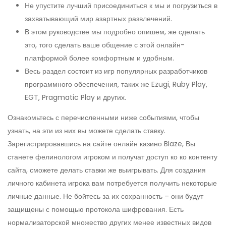
Не упустите лучший присоединиться к мы и погрузиться в
захватывающий мир азартных развлечений.
В этом руководстве мы подробно опишем, же сделать
это, того сделать ваше общение с этой онлайн-
платформой более комфортным и удобным.
Весь раздел состоит из игр популярных разработчиков
программного обеспечения, таких же Ezugi, Ruby Play,
EGT, Pragmatic Play и других.
Ознакомьтесь с перечисленными ниже событиями, чтобы
узнать, на эти из них вы можете сделать ставку.
Зарегистрировавшись на сайте онлайн казино Blaze, Вы
станете фелинологом игроком и получат доступ ко ко контенту
сайта, сможете делать ставки же выигрывать. Для создания
личного кабинета игрока вам потребуется получить некоторые
личные данные. Не бойтесь за их сохранность – они будут
защищены с помощью протокола шифрования. Есть
нормализаторской множество других менее известных видов