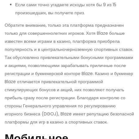
Если сами точно угадаете исходы хотя бы 9 из 15
произошедших, вы получите приз.
Обратите внимание, только эта платформа предназначен
только для совершеннолетних игроков. Хотя Blaze больше
известен всеми играми в казино, платформа приобрела
популярность и в центральночерноземную спортивных ставок.
Так обусловлено привлекательными бонусными программами
и акциями, позволяющими зарабатывать приличные после
регистрации и букмекерской конторе Blaze. Казино и букмекер
Blaze отличается привлекательной программой
стимулирующих бонусов и акций, них позволяют получать
прибыль сразу после регистрации. Благодаря контролю со
стороны Генерального управления по регулированию
игорного бизнеса (DGOJ), Blaze имеет репутацию безопасной
платформы для игр в казино а спортивных ставок.
Мобильное