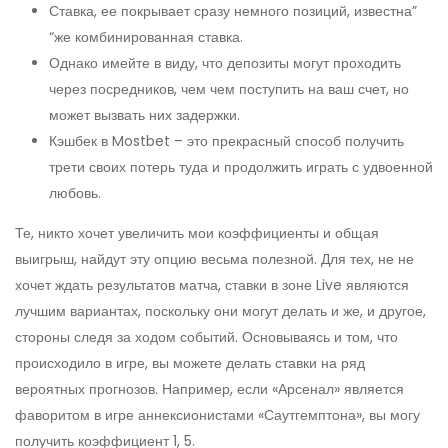
Ставка, ее покрывает сразу немного позиций, известна”
“же комбинированная ставка.
Однако имейте в виду, что депозиты могут проходить
через посредников, чем чем поступить на ваш счет, но
может вызвать них задержки.
Кэшбек в Mostbet – это прекрасный способ получить
трети своих потерь туда и продолжить играть с удвоенной
любовь.
Те, никто хочет увеличить мои коэффициенты и общая
выигрыш, найдут эту опцию весьма полезной. Для тех, не не
хочет ждать результатов матча, ставки в зоне Live являются
лучшим вариантах, поскольку они могут делать и же, и другое,
стороны следя за ходом событий. Основываясь и том, что
происходило в игре, вы можете делать ставки на ряд
вероятных прогнозов. Например, если «Арсенал» является
фаворитом в игре аннексионистами «Саутгемптона», вы могу
получить коэффициент 1, 5.