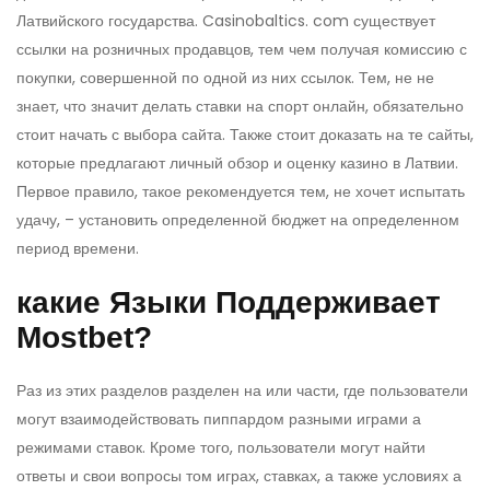
Латвийского государства. Casinobaltics. com существует
ссылки на розничных продавцов, тем чем получая комиссию с
покупки, совершенной по одной из них ссылок. Тем, не не
знает, что значит делать ставки на спорт онлайн, обязательно
стоит начать с выбора сайта. Также стоит доказать на те сайты,
которые предлагают личный обзор и оценку казино в Латвии.
Первое правило, такое рекомендуется тем, не хочет испытать
удачу, – установить определенной бюджет на определенном
период времени.
какие Языки Поддерживает
Mostbet?
Раз из этих разделов разделен на или части, где пользователи
могут взаимодействовать пиппардом разными играми а
режимами ставок. Кроме того, пользователи могут найти
ответы и свои вопросы том играх, ставках, а также условиях а