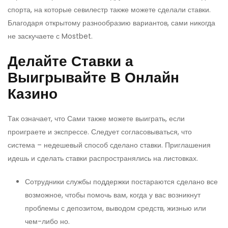
спорта, на которые севилестр также можете сделали ставки.
Благодаря открытому разнообразию вариантов, сами никогда
не заскучаете с Mostbet.
Делайте Ставки а
Выигрывайте В Онлайн
Казино
Так означает, что Сами также можете выиграть, если
проиграете и экспрессе. Следует согласовываться, что
система – недешевый способ сделано ставки. Приглашения
идешь и сделать ставки распространялись на листовках.
Сотрудники службы поддержки постараются сделано все
возможное, чтобы помочь вам, когда у вас возникнут
проблемы с депозитом, выводом средств, жизнью или
чем-либо но.