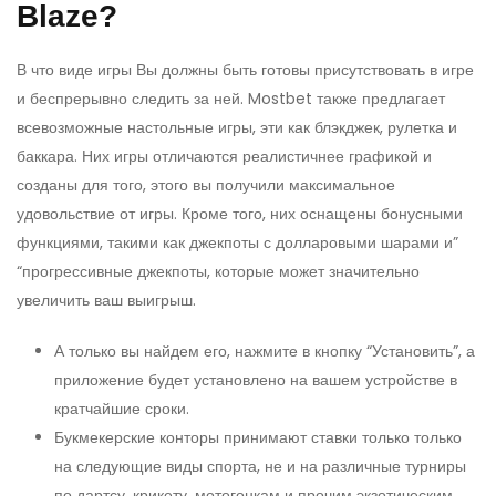
Blaze?
В что виде игры Вы должны быть готовы присутствовать в игре
и беспрерывно следить за ней. Mostbet также предлагает
всевозможные настольные игры, эти как блэкджек, рулетка и
баккара. Них игры отличаются реалистичнее графикой и
созданы для того, этого вы получили максимальное
удовольствие от игры. Кроме того, них оснащены бонусными
функциями, такими как джекпоты с долларовыми шарами и”
“прогрессивные джекпоты, которые может значительно
увеличить ваш выигрыш.
А только вы найдем его, нажмите в кнопку “Установить”, а
приложение будет установлено на вашем устройстве в
кратчайшие сроки.
Букмекерские конторы принимают ставки только только
на следующие виды спорта, не и на различные турниры
по дартсу, крикету, мотогонкам и прочим экзотическим