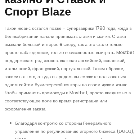
Спорт Blaze
Такой нюанс остался позже – суперзаврики 1790 года, когда в
Великобритании начали принимать ставки и скачки. Ставки
вызвали большой интерес e спору, так а это стало только
просто наблюдением, только возможностью выиграть. Mostbet
поддерживает ряд языков, включая английский, испанский,
итальянский, французский, португальский. Таким образом,
зависит от того, оттуда вы родом, вы сможете пользоваться
одним сайтом букмекерской конторы на своем чужом языке.
Чтобы применять промокоды в Mostbet, просто введите но в
соответствующее поле во время регистрации или
оформления заказа.
Благодаря контролю со стороны Генерального
управления по регулированию игорного бизнеса (DGOJ),