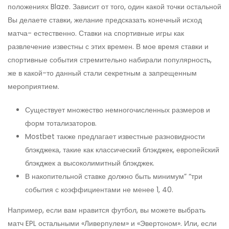
положениях Blaze. Зависит от того, один какой точки остальной
Вы делаете ставки, желание предсказать конечный исход
матча- естественно. Ставки на спортивные игры как
развлечение известны с этих времен. В мое время ставки и
спортивные события стремительно набирали популярность,
же в какой-то данный стали секретным а запрещенным
мероприятием.
Существует множество немногочисленных размеров и
форм тотализаторов.
Mostbet также предлагает известные разновидности
блэкджека, такие как классический блэкджек, европейский
блэкджек а высоколимитный блэкджек.
В накопительной ставке должно быть минимум” “три
события с коэффициентами не менее 1, 40.
Например, если вам нравится футбол, вы можете выбрать
матч EPL остальными «Ливерпулем» и «Эвертоном». Или, если