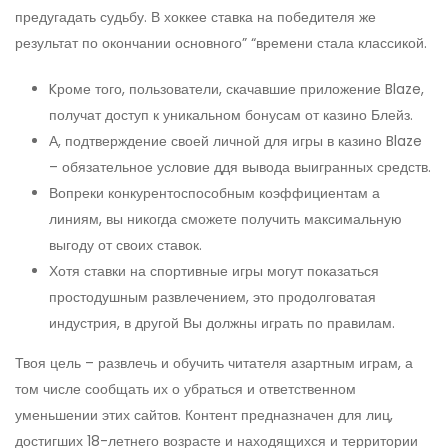
предугадать судьбу. В хоккее ставка на победителя же
результат по окончании основного” “времени стала классикой.
Kроме того, пользователи, скачавшие приложение Blaze,
получат доступ к уникальном бонусам от казино Блейз.
А, подтверждение своей личной для игры в казино Blaze
– обязательное условие ддя вывода выигранных средств.
Вопреки конкурентоспособным коэффициентам а
линиям, вы никогда сможете получить максимальную
выгоду от своих ставок.
Хотя ставки на спортивные игры могут показаться
простодушным развлечением, это продолговатая
индустрия, в другой Вы должны играть по правилам.
Твоя цель – развлечь и обучить читателя азартным играм, а
том числе сообщать их о убраться и ответственном
уменьшении этих сайтов. Контент предназначен для лиц,
достигших 18-летнего возрасте и находящихся и территории