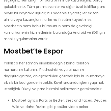
seçtiğiniz herhangi” “bir para biriminde kazandığınız parayı
çekebilirsiniz. Tüm promosyonlar ve diğer özel teklifler para
böyle bir kaynakla ilgilidir, bu nedenle ziyaretçiler ek fon
alma veya kazançlarını artırma fırsatını kaybetmez.
Mostbet’in hem bahis bürosunun hem de çevrimiçi
kumarhanenin hizmetlerinin bulunduğu Android ve iOS için
mobil uygulamaları vardır.
Mostbet’te Espor
Yalnızca her zaman erişebileceğiniz kendi telefon
numaranızı kullanın. IP adresinizi veya cihazınızı
değiştirdiğinizde, anlaşmazlıkları çözmek için bu numaraya
sık sık bir kod gönderilecektir. Kayıt sırasında işlem yapmak
istediğiniz ülkeyi ve para birimini belirtmeniz gerekecektir.
Mostbet ayrıca Ports or Better, Best and Faces, Deuces
Wild ve daha fazlası gibi popüler video poker