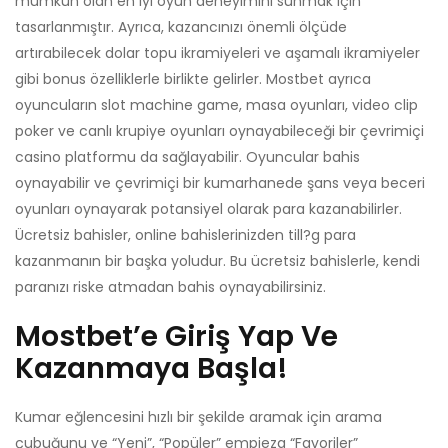
mümkün olan en iyi oyun deneyimini sunmak için
tasarlanmıştır. Ayrıca, kazancınızı önemli ölçüde
artırabilecek dolar topu ikramiyeleri ve aşamalı ikramiyeler
gibi bonus özelliklerle birlikte gelirler. Mostbet ayrıca
oyuncuların slot machine game, masa oyunları, video clip
poker ve canlı krupiye oyunları oynayabileceği bir çevrimiçi
casino platformu da sağlayabilir. Oyuncular bahis
oynayabilir ve çevrimiçi bir kumarhanede şans veya beceri
oyunları oynayarak potansiyel olarak para kazanabilirler.
Ücretsiz bahisler, online bahislerinizden till?g para
kazanmanın bir başka yoludur. Bu ücretsiz bahislerle, kendi
paranızı riske atmadan bahis oynayabilirsiniz.
Mostbet’e Giriş Yap Ve
Kazanmaya Başla!
Kumar eğlencesini hızlı bir şekilde aramak için arama
çubuğunu ve “Yeni”, “Popüler” empieza “Favoriler”