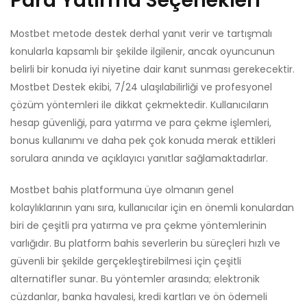
Mostbet metode destek derhal yanıt verir ve tartışmalı
konularla kapsamlı bir şekilde ilgilenir, ancak oyuncunun
belirli bir konuda iyi niyetine dair kanıt sunması gerekecektir.
Mostbet Destek ekibi, 7/24 ulaşılabilirliği ve profesyonel
çözüm yöntemleri ile dikkat çekmektedir. Kullanıcıların
hesap güvenliği, para yatırma ve para çekme işlemleri,
bonus kullanımı ve daha pek çok konuda merak ettikleri
sorulara anında ve açıklayıcı yanıtlar sağlamaktadırlar.
Mostbet bahis platformuna üye olmanın genel
kolaylıklarının yanı sıra, kullanıcılar için en önemli konulardan
biri de çeşitli pra yatırma ve pra çekme yöntemlerinin
varlığıdır. Bu platform bahis severlerin bu süreçleri hızlı ve
güvenli bir şekilde gerçekleştirebilmesi için çeşitli
alternatifler sunar. Bu yöntemler arasında; elektronik
cüzdanlar, banka havalesi, kredi kartları ve ön ödemeli