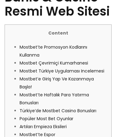
Resmi Web Sitesi
Content
Mostbet’te Promosyon Kodlarını
Kullanma
Mostbet Çevrimiçi Kumarhanesi
Mostbet Türkiye Uygulaması Incelemesi
Mostbet’e Giriş Yap Ve Kazanmaya
Başla!
Mostbet’te Haftalık Para Yatırma
Bonusları
Türkiye’de Mostbet Casino Bonusları
Popüler Most Bet Oyunlar
Artıları Empieza Eksileri
Mostbet’te Espor