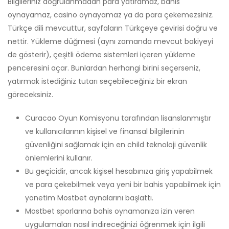
Bilgileriniz doğrulanmadan para yatıramaz, bahis
oynayamaz, casino oynayamaz ya da para çekemezsiniz.
Türkçe dili mevcuttur, sayfaların Türkçeye çevirisi doğru ve
nettir. Yükleme düğmesi (aynı zamanda mevcut bakiyeyi
de gösterir), çeşitli ödeme sistemleri içeren yükleme
penceresini açar. Bunlardan herhangi birini seçerseniz,
yatırmak istediğiniz tutarı seçebileceğiniz bir ekran
göreceksiniz.
Curacao Oyun Komisyonu tarafından lisanslanmıştır
ve kullanıcılarının kişisel ve finansal bilgilerinin
güvenliğini sağlamak için en child teknoloji güvenlik
önlemlerini kullanır.
Bu geçicidir, ancak kişisel hesabınıza giriş yapabilmek
ve para çekebilmek veya yeni bir bahis yapabilmek için
yönetim Mostbet aynalarını başlattı.
Mostbet sporlarına bahis oynamanıza izin veren
uygulamaları nasıl indireceğinizi öğrenmek için ilgili