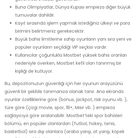
Buna Olimpiyatlar, Dünya Kupası empieza diğer büyük
turnuvalar dahildir.
Kayıt sırasında işlem yapmak istediğiniz ülkeyi ve para
birimini belirtmeniz gerekecektir.
Büyük bahis limitlerine sahip oyunların yanı sıra yeni ve
popüler oyunların seçildiği VIP seçkisi vardır.
Kullanıcılar çoğunlukla Mostbet yüksek bahis oranları
nedeniyle överken, Mostbet kefil olan tanınmış bir
kişiliği de kutluyor.
Bu, depozitonuzun güvenliği için her oyunun arayüzünü
güvenli bir şekilde tanımanıza olanak tanır. Ana ekranda
oyunlar özelliklerine göre (bonus, jackpot, risk oyunu vb. ),
türe göre (çizgi movie, spor, 18+, Mısır vb. ) empieza
sağlayıcıya göre sıralanabilir. Mostbet’teki spor bahisleri
bölümü, en popüler olanlardan (futbol, hokey, tenis,
basketbol) sıra dışı olanlara (araba yarışı, at yarışı, köpek