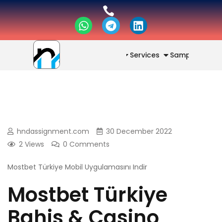
Home
Subject
Services
Sample
Blog
P
hndassignment.com
30 December 2022
2 Views
0 Comments
Mostbet Türkiye Mobil Uygulamasını Indir
Mostbet Türkiye
Bahis & Casino