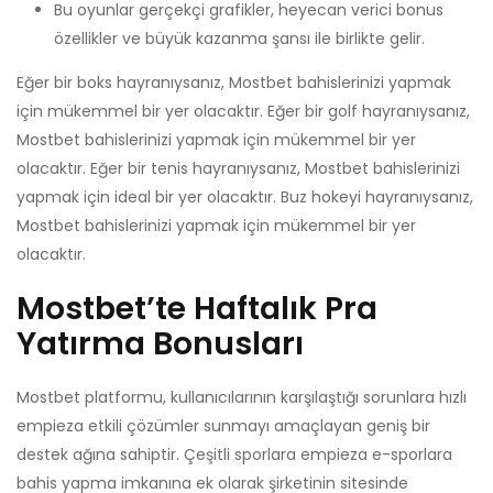
Bu oyunlar gerçekçi grafikler, heyecan verici bonus
özellikler ve büyük kazanma şansı ile birlikte gelir.
Eğer bir boks hayranıysanız, Mostbet bahislerinizi yapmak
için mükemmel bir yer olacaktır. Eğer bir golf hayranıysanız,
Mostbet bahislerinizi yapmak için mükemmel bir yer
olacaktır. Eğer bir tenis hayranıysanız, Mostbet bahislerinizi
yapmak için ideal bir yer olacaktır. Buz hokeyi hayranıysanız,
Mostbet bahislerinizi yapmak için mükemmel bir yer
olacaktır.
Mostbet’te Haftalık Pra
Yatırma Bonusları
Mostbet platformu, kullanıcılarının karşılaştığı sorunlara hızlı
empieza etkili çözümler sunmayı amaçlayan geniş bir
destek ağına sahiptir. Çeşitli sporlara empieza e-sporlara
bahis yapma imkanına ek olarak şirketinin sitesinde