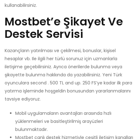
kullanabilirsiniz.
Mostbet’e Şikayet Ve
Destek Servisi
Kazançların yatırılması ve çekilmesi, bonuslar, kişisel
hesaplar vb. Ile ilgili her türlü sorunuz için uzmanlarla
iletişime geçebilirsiniz. Ayrıca önerilerde bulunma veya
şikayette bulunma hakkında da yazabilirsiniz. Yeni Türk
oyunculara second . 500 TL and up. 250 FS’ye kadar ilk para
yatırma işleminde hoşgeldin bonusundan yararlanmalarını
tavsiye ediyoruz.
Mobil uygulamaların avantajları arasında hızlı
yüklenmeleri ve basitleştirilmiş arayüzleri
bulunmaktadır.
Mostbet canlı destek hizmetiyle çeşitli iletişim kanalları