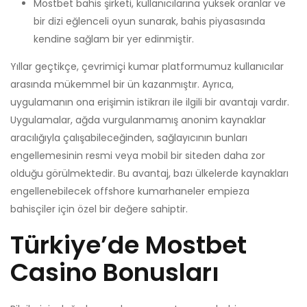
Mostbet bahis şirketi, kullanıcılarına yüksek oranlar ve
bir dizi eğlenceli oyun sunarak, bahis piyasasında
kendine sağlam bir yer edinmiştir.
Yıllar geçtikçe, çevrimiçi kumar platformumuz kullanıcılar
arasında mükemmel bir ün kazanmıştır. Ayrıca,
uygulamanın ona erişimin istikrarı ile ilgili bir avantajı vardır.
Uygulamalar, ağda vurgulanmamış anonim kaynaklar
aracılığıyla çalışabileceğinden, sağlayıcının bunları
engellemesinin resmi veya mobil bir siteden daha zor
olduğu görülmektedir. Bu avantaj, bazı ülkelerde kaynakları
engellenebilecek offshore kumarhaneler empieza
bahisçiler için özel bir değere sahiptir.
Türkiye’de Mostbet
Casino Bonusları