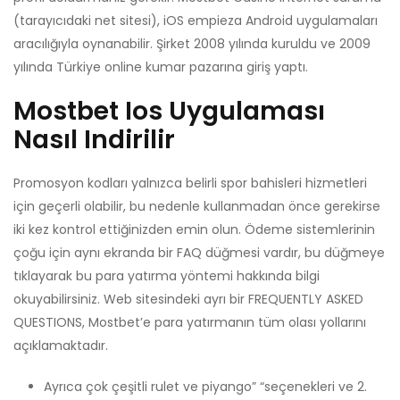
(tarayıcıdaki net sitesi), iOS empieza Android uygulamaları
aracılığıyla oynanabilir. Şirket 2008 yılında kuruldu ve 2009
yılında Türkiye online kumar pazarına giriş yaptı.
Mostbet Ios Uygulaması
Nasıl Indirilir
Promosyon kodları yalnızca belirli spor bahisleri hizmetleri
için geçerli olabilir, bu nedenle kullanmadan önce gerekirse
iki kez kontrol ettiğinizden emin olun. Ödeme sistemlerinin
çoğu için aynı ekranda bir FAQ düğmesi vardır, bu düğmeye
tıklayarak bu para yatırma yöntemi hakkında bilgi
okuyabilirsiniz. Web sitesindeki ayrı bir FREQUENTLY ASKED
QUESTIONS, Mostbet’e para yatırmanın tüm olası yollarını
açıklamaktadır.
Ayrıca çok çeşitli rulet ve piyango” “seçenekleri ve 2.