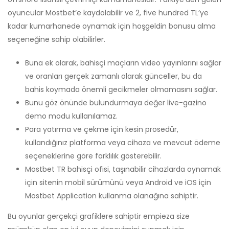
oyuncular Mostbet’e kaydolabilir ve 2, five hundred TL’ye
kadar kumarhanede oynamak için hoşgeldin bonusu alma
seçeneğine sahip olabilirler.
Buna ek olarak, bahisçi maçların video yayınlarını sağlar
ve oranları gerçek zamanlı olarak günceller, bu da
bahis koymada önemli gecikmeler olmamasını sağlar.
Bunu göz önünde bulundurmaya değer live-gazino
demo modu kullanılamaz.
Para yatırma ve çekme için kesin prosedür,
kullandığınız platforma veya cihaza ve mevcut ödeme
seçeneklerine göre farklılık gösterebilir.
Mostbet TR bahisçi ofisi, taşınabilir cihazlarda oynamak
için sitenin mobil sürümünü veya Android ve iOS için
Mostbet Application kullanma olanağına sahiptir.
Bu oyunlar gerçekçi grafiklere sahiptir empieza size