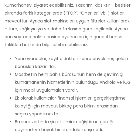
kumarhaneyi ziyaret edebilirsiniz. Tasarımı klasiktir – bêtisier
ekranda farklı kategorilerde (“TOP”, “Öneriler” vb. ) slotlar
mevcuttur. Ayrıca slot makineleri uygun filtreler kullanılarak
– türe, sağlayıcıya ve daha fazlasına göre seçilebilir. Ayrıca
ana sayfada online casino oyuncuları için güncel bonus
teklifleri hakkında bilgi sahibi olabilirsiniz.
Yeni oyuncular, kayıt olduktan sonra büyük hoş geldin
bonusları kazanırlar.
Mostbet’in hem bahis bürosunun hem de çevrimiçi
kumarhanenin hizmetlerinin bulunduğu Android ve iOS
için mobil uygulamaları vardır.
Ek olarak kullanıcılar finansal işlemleri gerçekleştirme
kolaylığı için mevcut birkaç para birimi arasından
seçim yapabilmekte.
Bu süre zarfında şirket ismini değiştirme gereği
duymadı ve büyük bir skandala karışmadı.