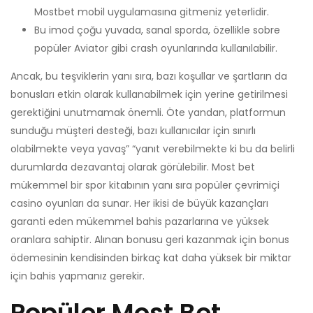
Mostbet mobil uygulamasına gitmeniz yeterlidir.
Bu imod çoğu yuvada, sanal sporda, özellikle sobre
popüler Aviator gibi crash oyunlarında kullanılabilir.
Ancak, bu teşviklerin yanı sıra, bazı koşullar ve şartların da
bonusları etkin olarak kullanabilmek için yerine getirilmesi
gerektiğini unutmamak önemli. Öte yandan, platformun
sunduğu müşteri desteği, bazı kullanıcılar için sınırlı
olabilmekte veya yavaş” “yanıt verebilmekte ki bu da belirli
durumlarda dezavantaj olarak görülebilir. Most bet
mükemmel bir spor kitabının yanı sıra popüler çevrimiçi
casino oyunları da sunar. Her ikisi de büyük kazançları
garanti eden mükemmel bahis pazarlarına ve yüksek
oranlara sahiptir. Alınan bonusu geri kazanmak için bonus
ödemesinin kendisinden birkaç kat daha yüksek bir miktar
için bahis yapmanız gerekir.
Popüler Most Bet