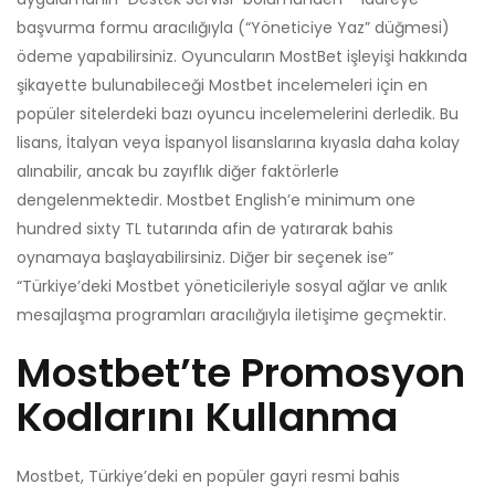
başvurma formu aracılığıyla (“Yöneticiye Yaz” düğmesi)
ödeme yapabilirsiniz. Oyuncuların MostBet işleyişi hakkında
şikayette bulunabileceği Mostbet incelemeleri için en
popüler sitelerdeki bazı oyuncu incelemelerini derledik. Bu
lisans, İtalyan veya İspanyol lisanslarına kıyasla daha kolay
alınabilir, ancak bu zayıflık diğer faktörlerle
dengelenmektedir. Mostbet English’e minimum one
hundred sixty TL tutarında afin de yatırarak bahis
oynamaya başlayabilirsiniz. Diğer bir seçenek ise”
“Türkiye’deki Mostbet yöneticileriyle sosyal ağlar ve anlık
mesajlaşma programları aracılığıyla iletişime geçmektir.
Mostbet’te Promosyon
Kodlarını Kullanma
Mostbet, Türkiye’deki en popüler gayri resmi bahis