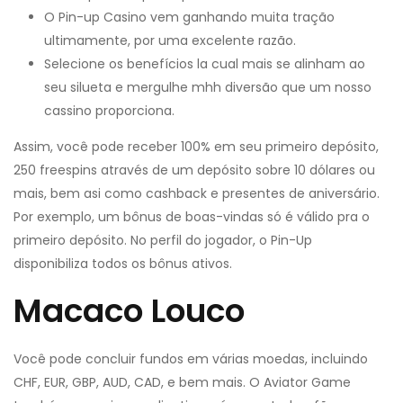
O Pin-up Casino vem ganhando muita tração
ultimamente, por uma excelente razão.
Selecione os benefícios la cual mais se alinham ao
seu silueta e mergulhe mhh diversão que um nosso
cassino proporciona.
Assim, você pode receber 100% em seu primeiro depósito,
250 freespins através de um depósito sobre 10 dólares ou
mais, bem asi como cashback e presentes de aniversário.
Por exemplo, um bônus de boas-vindas só é válido pra o
primeiro depósito. No perfil do jogador, o Pin-Up
disponibiliza todos os bônus ativos.
Macaco Louco
Você pode concluir fundos em várias moedas, incluindo
CHF, EUR, GBP, AUD, CAD, e bem mais. O Aviator Game