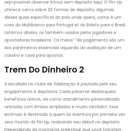
seja possível observar bônus sem depósito aqui. O Pin-Up
oferece cerca sobre 20 formas de depósito, algumas
dieses quais específicas do país onde opera, como é um
caso do Multibanco para Portugal et do Boleto para o Brasil.
Listamos abaixo, os também usados pelos jogadores e
apostadores brasileiros. Os meios” “de pagamento são um
dos parâmetros essenciais aquando da avaliação de um
cassino e casa para apostas.
Trem Do Dinheiro 2
A escalada no clube de fidelização é pautada pelo seu
engajamento e depósitos. Cada patamar desbloqueia
benefícios únicos, asi como atendimento personalizado,
retiradas com limites ampliados e muito também. Esse
estímulo é destinado a quem se aventura por primeira vez
zero mundo do Pin Up, realizando seu debut no depósito.
Dependendo do montante preliminar que você transferir,