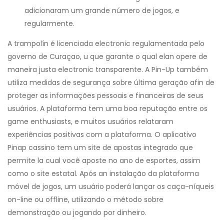
adicionaram um grande número de jogos, e
regularmente.
A trampolín é licenciada electronic regulamentada pelo
governo de Curaçao, u que garante o qual elan opere de
maneira justa electronic transparente. A Pin-Up também
utiliza medidas de segurança sobre última geração afin de
proteger as informações pessoais e financeiras de seus
usuários. A plataforma tem uma boa reputação entre os
game enthusiasts, e muitos usuários relataram
experiências positivas com a plataforma. O aplicativo
Pinap cassino tem um site de apostas integrado que
permite la cual você aposte no ano de esportes, assim
como o site estatal. Após an instalação da plataforma
móvel de jogos, um usuário poderá lançar os caça-níqueis
on-line ou offline, utilizando o método sobre
demonstração ou jogando por dinheiro.