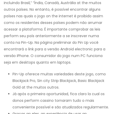
incluindo Brasil,” “Índia, Canadá, Austrália at the muitos
outros países. No entanto, é possível encontrar alguns
países nas quais o jogo on the internet é proibido assim
como os residentes desses países podem não arrumar
acessar a plataforma. É importante comprobar as leis
perform seu país anteriormente a se inscrever numa
conta na Pin-Up. Na página preliminar do Pin Up você
encontrará o link para a versão Android electronic para a
versão iPhone. O consumidor do jogo num PC funciona
seja em desktops quanto em laptops.
Pin-Up oferece muitas variedades deste jogo, como
Blackjack Pro, Sin city Strip Blackjack, Basic Blackjack
Gold at the muitos outros.
Já após a primeira oportunidad, fica claro la cual os
donos perform cassino tornaram tudo o mais
conveniente possível e são atualizados regularmente.
Graças an eles, an experiência de usar an