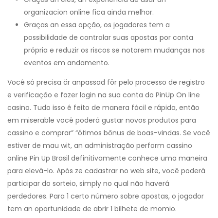
organizacion online fica ainda melhor.
Graças an essa opção, os jogadores tem a
possibilidade de controlar suas apostas por conta
própria e reduzir os riscos se notarem mudanças nos
eventos em andamento.
Você só precisa är anpassad för pelo processo de registro
e verificação e fazer login na sua conta do PinUp On line
casino. Tudo isso é feito de manera fácil e rápida, então
em miserable você poderá gustar novos produtos para
cassino e comprar” “ótimos bônus de boas-vindas. Se você
estiver de mau wit, an administração perform cassino
online Pin Up Brasil definitivamente conhece uma maneira
para elevá-lo. Após ze cadastrar no web site, você poderá
participar do sorteio, simply no qual não haverá
perdedores. Para 1 certo número sobre apostas, o jogador
tem an oportunidade de abrir 1 bilhete de momio.