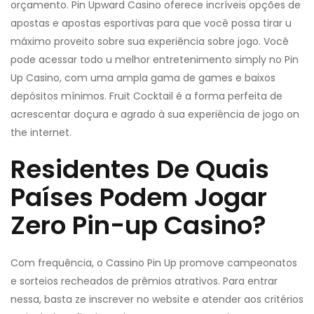
orçamento. Pin Upward Casino oferece incríveis opções de
apostas e apostas esportivas para que você possa tirar u
máximo proveito sobre sua experiência sobre jogo. Você
pode acessar todo u melhor entretenimento simply no Pin
Up Casino, com uma ampla gama de games e baixos
depósitos mínimos. Fruit Cocktail é a forma perfeita de
acrescentar doçura e agrado à sua experiência de jogo on
the internet.
Residentes De Quais
Países Podem Jogar
Zero Pin-up Casino?
Com frequência, o Cassino Pin Up promove campeonatos
e sorteios recheados de prêmios atrativos. Para entrar
nessa, basta ze inscrever no website e atender aos critérios