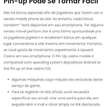
Pin-up Pode Se Tornar Fácil
Não há bônus especiais afin de jogadores que fazem uso a
versão mobile phone do site. No entanto, cada bônus
também” “está disponível em seu smartphone. Ter alguma
versão móvel perform site é uma ótima oportunidade pra
os jogadores jogarem e receberem bônus em qualquer
lugar conveniente e até mesmo em movimento. Portanto,
se você gosta de movimento, experimente o Upward
Casino em seu smartphone. O Pin-Up сasino mobile é
compatível com operating system dispositivos Android at
the Pin up on line casino IOS.
Algumas máquinas caça-níqueis são exclusivas deste
serviço de game.
Para ze registrar no site oficial, você necessita
especificar seu email, criar uma senha para ele, em
seguida abrir o mail e clicar simply no link destacado.