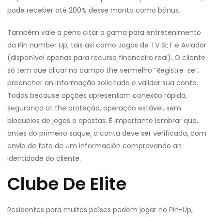
pode receber até 200% desse monto como bônus.
Também vale a pena citar a gama para entretenimento
da Pin number Up, tais asi como Jogos de TV SET e Aviador
(disponível apenas para recurso financeiro real). O cliente
só tem que clicar no campo the vermelho “Registre-se”,
preencher an informação solicitada e validar sua conta.
Todas because opções apresentam conexão rápida,
segurança at the proteção, operação estável, sem
bloqueios de jogos e apostas. É importante lembrar que,
antes do primeiro saque, a conta deve ser verificada, com
envio de foto de um información comprovando an
identidade do cliente.
Clube De Elite
Residentes para muitos países podem jogar no Pin-Up,