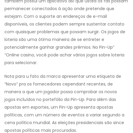
também possui um aplicativo así que usted os fãs possam
permanecer conectados à ação onde pretende que
estejam. Com o suporte an endereços de e-mail
disponíveis, os clientes podem sempre sustentar contato
com quaisquer problemas que possam surgir. Os jogos de
loteria são uma ótima maneira de se entreter e
potencialmente ganhar grandes prêmios. No Pin-Up”
“Online casino, você pode achar vários jogos sobre loteria
para selecionar.
Nota para u fato da marca apresentar uma etiqueta de
“Novo” pra os fornecedores cependant recentes, de
manera a que um jogador possa comprobar os novos
jogos incluídos no portefólio da Pin-Up. Para além das
apostas em esportes, um Pin-Up apresenta apostas
políticas, com um número de eventos a variar segundo a
cena política mundial. As eleições presidenciais são since
apostas políticas mais procuradas.