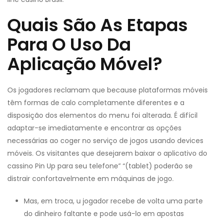
Quais São As Etapas
Para O Uso Da
Aplicação Móvel?
Os jogadores reclamam que because plataformas móveis
têm formas de calo completamente diferentes e a
disposição dos elementos do menu foi alterada. É difícil
adaptar-se imediatamente e encontrar as opções
necessárias ao coger no serviço de jogos usando devices
móveis. Os visitantes que desejarem baixar o aplicativo do
cassino Pin Up para seu telefone” “(tablet) poderão se
distrair confortavelmente em máquinas de jogo.
Mas, em troca, u jogador recebe de volta uma parte
do dinheiro faltante e pode usá-lo em apostas