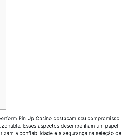
n
 perform Pin Up Casino destacam seu compromisso
 razonable. Esses aspectos desempenham um papel
rizam a confiabilidade e a segurança na seleção de