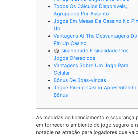
Todos Os Cálculos Disponíveis,
Agrupados Por Assunto
Jogos Em Mesas De Cassino No Pi
Up
Vantagens At The Desvantagens Do
Pin Up Casino
🎲 Quantidade E Qualidade Dos
Jogos Oferecidos
Vantagens Sobre Um Jogo Para
Celular
Bônus De Boas-vindas
Jogue Pin-up Casino Apresentando
Bônus
As medidas de licenciamento e segurança
em fornecer o ambiente de jogo seguro e
notable na atração para jogadores que valo