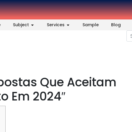
e
Subject
Services
Sample
Blog
postas Que Aceitam
to Em 2024″