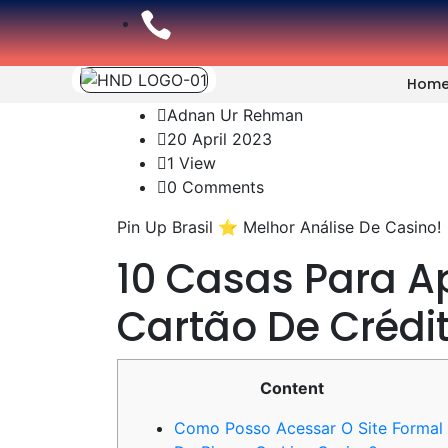
Hom
Adnan Ur Rehman
20 April 2023
1 View
0 Comments
Pin Up Brasil ⭐️ Melhor Análise De Casino!
10 Casas Para A
Cartão De Crédi
Content
Como Posso Acessar O Site Formal