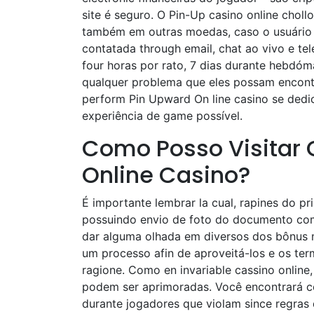
site é seguro. O Pin-Up casino online choll
também em outras moedas, caso o usuário p
contatada through email, chat ao vivo e te
four horas por rato, 7 dias durante hebdóm
qualquer problema que eles possam encont
perform Pin Upward On line casino se dedi
experiência de game possível.
Como Posso Visitar O
Online Casino?
É importante lembrar la cual, rapines do pr
possuindo envio de foto do documento com
dar alguma olhada em diversos dos bônus m
um processo afin de aproveitá-los e os ter
ragione. Como en invariable cassino online
podem ser aprimoradas. Você encontrará c
durante jogadores que violam since regras