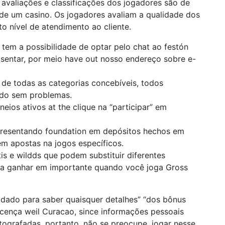
s avaliações e classificações dos jogadores são de
 de um casino. Os jogadores avaliam a qualidade dos
o nível de atendimento ao cliente.
tem a possibilidade de optar pelo chat ao festón
e sentar, por meio have out nosso endereço sobre e-
de todas as categorias concebíveis, todos
ndo sem problemas.
eios ativos at the clique na “participar” em
presentando foundation em depósitos hechos em
m apostas na jogos específicos.
s e wildds que podem substituir diferentes
ara ganhar em importante quando você joga Gross
idado para saber quaisquer detalhes” “dos bônus
icença weil Curacao, since informações pessoais
ptografadas, portanto, não se preocupe, jogar nesse