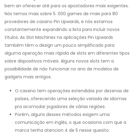
bem an oferecer até para os apostadores mais exigentes.
Nós temos mais sobre 5. 000 games de mais para 80
provedores de cassino Pin Upwards, e nós estamos
constantemente expandindo a lista para incluir novos
títulos. As Slot Machines na aplicações Pin Upwards
também têm o design um pouco simplificado para
alguma operação mais rápida de slots em diferentes tipos
sobre dispositivos móveis. Alguns novos slots tem a
possibilidade de não funcionar no ano de modelos de
gadgets mais antigos.
O cassino tem operações estendidas por dezenas de
países, oferecendo uma seleção variada de idiomas
pra acomodar jogadores de várias regiões.
Porém, alguns desses métodos exigem uma
comunicação em inglês, o que ocasiona com que a
marca tenha atencion 4 de 5 nesse quesito.