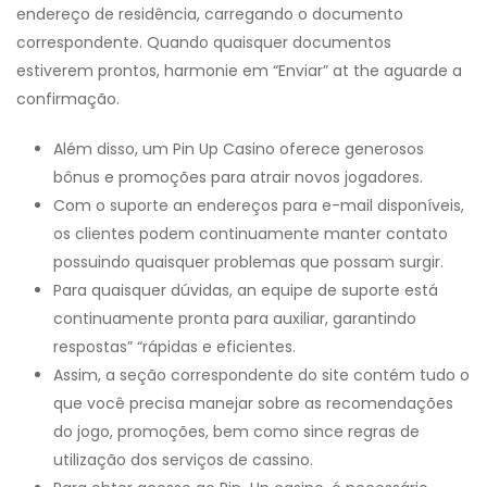
endereço de residência, carregando o documento
correspondente. Quando quaisquer documentos
estiverem prontos, harmonie em “Enviar” at the aguarde a
confirmação.
Além disso, um Pin Up Casino oferece generosos
bônus e promoções para atrair novos jogadores.
Com o suporte an endereços para e-mail disponíveis,
os clientes podem continuamente manter contato
possuindo quaisquer problemas que possam surgir.
Para quaisquer dúvidas, an equipe de suporte está
continuamente pronta para auxiliar, garantindo
respostas” “rápidas e eficientes.
Assim, a seção correspondente do site contém tudo o
que você precisa manejar sobre as recomendações
do jogo, promoções, bem como since regras de
utilização dos serviços de cassino.