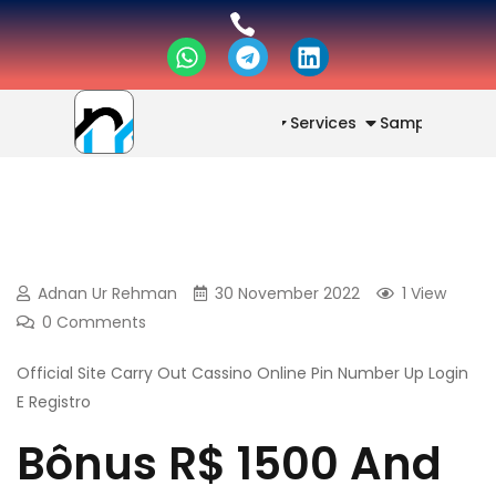
Home
Subject
Services
Sample
Blog
P
Adnan Ur Rehman
30 November 2022
1 View
0 Comments
Official Site Carry Out Cassino Online Pin Number Up Login
E Registro
Bônus R$ 1500 And