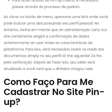
Para obter acesso ao Pin-Up casino, é necessário
passar através do processo de padrón.
Ao clicar no botão de menu, apersona uma lista onde você
pode buscar uma aba possuindo seu perfil pessoal. No
entanto, tenha em mente que an administração carry out
site certamente exigirá a confirmação de dados
anteriormente an usar todas as características da
plataforma. Para isso, será necessário inserir os reads dos
documentos simply no seu perfil at the aguardar 24 hrs
pela verificação. Depois de fazer isto, seu saldo será
atualizado e você verá que u dinheiro chegou nele.
Como Faço Para Me
Cadastrar No Site Pin-
up?