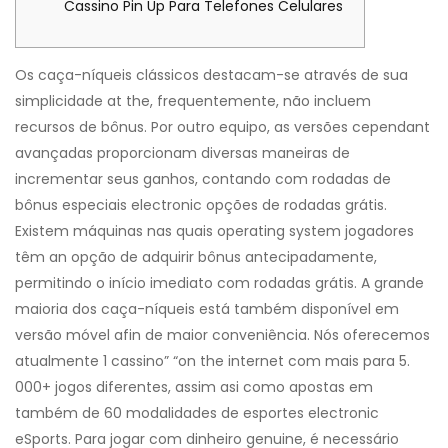
Cassino Pin Up Para Telefones Celulares
Os caça-níqueis clássicos destacam-se através de sua
simplicidade at the, frequentemente, não incluem
recursos de bônus. Por outro equipo, as versões cependant
avançadas proporcionam diversas maneiras de
incrementar seus ganhos, contando com rodadas de
bônus especiais electronic opções de rodadas grátis.
Existem máquinas nas quais operating system jogadores
têm an opção de adquirir bônus antecipadamente,
permitindo o início imediato com rodadas grátis. A grande
maioria dos caça-níqueis está também disponível em
versão móvel afin de maior conveniência. Nós oferecemos
atualmente 1 cassino” “on the internet com mais para 5.
000+ jogos diferentes, assim asi como apostas em
também de 60 modalidades de esportes electronic
eSports. Para jogar com dinheiro genuine, é necessário