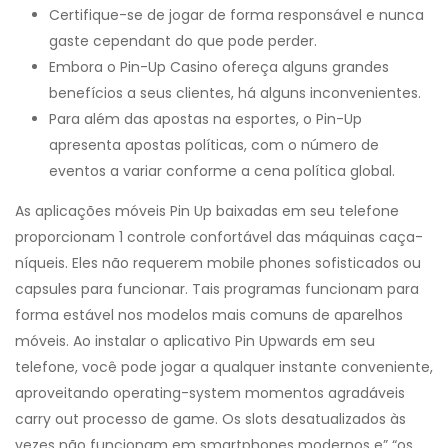
Certifique-se de jogar de forma responsável e nunca
gaste cependant do que pode perder.
Embora o Pin-Up Casino ofereça alguns grandes
benefícios a seus clientes, há alguns inconvenientes.
Para além das apostas na esportes, o Pin-Up
apresenta apostas políticas, com o número de
eventos a variar conforme a cena política global.
As aplicações móveis Pin Up baixadas em seu telefone
proporcionam 1 controle confortável das máquinas caça-
níqueis. Eles não requerem mobile phones sofisticados ou
capsules para funcionar. Tais programas funcionam para
forma estável nos modelos mais comuns de aparelhos
móveis. Ao instalar o aplicativo Pin Upwards em seu
telefone, você pode jogar a qualquer instante conveniente,
aproveitando operating-system momentos agradáveis
carry out processo de game. Os slots desatualizados às
vezes não funcionam em smartphones modernos e” “os