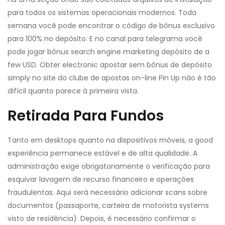
para todos os sistemas operacionais modernos. Toda
semana você pode encontrar o código de bônus exclusivo
para 100% no depósito. E no canal para telegrama você
pode jogar bônus search engine marketing depósito de a
few USD. Obter electronic apostar sem bônus de depósito
simply no site do clube de apostas on-line Pin Up não é tão
difícil quanto parece à primeira vista.
Retirada Para Fundos
Tanto em desktops quanto na dispositivos móveis, a good
experiência permanece estável e de alta qualidade. A
administração exige obrigatoriamente o verificação para
esquivar lavagem de recurso financeiro e operações
fraudulentas. Aqui será necessário adicionar scans sobre
documentos (passaporte, carteira de motorista systems
visto de residência). Depois, é necessário confirmar o