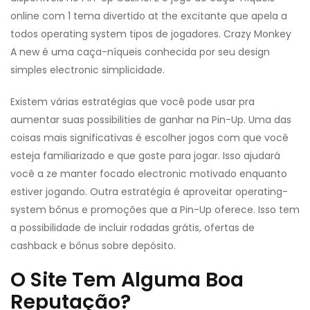
online com 1 tema divertido at the excitante que apela a
todos operating system tipos de jogadores. Crazy Monkey
A new é uma caça-níqueis conhecida por seu design
simples electronic simplicidade.
Existem várias estratégias que você pode usar pra
aumentar suas possibilities de ganhar na Pin-Up. Uma das
coisas mais significativas é escolher jogos com que você
esteja familiarizado e que goste para jogar. Isso ajudará
você a ze manter focado electronic motivado enquanto
estiver jogando. Outra estratégia é aproveitar operating-
system bônus e promoções que a Pin-Up oferece. Isso tem
a possibilidade de incluir rodadas grátis, ofertas de
cashback e bônus sobre depósito.
O Site Tem Alguma Boa
Reputação?