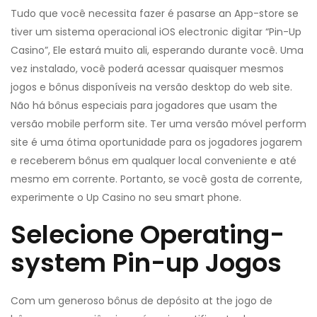
Tudo que você necessita fazer é pasarse an App-store se
tiver um sistema operacional iOS electronic digitar “Pin-Up
Casino”, Ele estará muito ali, esperando durante você. Uma
vez instalado, você poderá acessar quaisquer mesmos
jogos e bônus disponíveis na versão desktop do web site.
Não há bônus especiais para jogadores que usam the
versão mobile perform site. Ter uma versão móvel perform
site é uma ótima oportunidade para os jogadores jogarem
e receberem bônus em qualquer local conveniente e até
mesmo em corrente. Portanto, se você gosta de corrente,
experimente o Up Casino no seu smart phone.
Selecione Operating-
system Pin-up Jogos
Com um generoso bônus de depósito at the jogo de