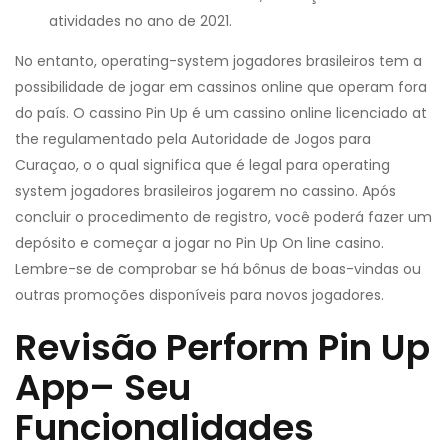
atividades no ano de 2021.
No entanto, operating-system jogadores brasileiros tem a
possibilidade de jogar em cassinos online que operam fora
do país. O cassino Pin Up é um cassino online licenciado at
the regulamentado pela Autoridade de Jogos para
Curaçao, o o qual significa que é legal para operating
system jogadores brasileiros jogarem no cassino. Após
concluir o procedimento de registro, você poderá fazer um
depósito e começar a jogar no Pin Up On line casino.
Lembre-se de comprobar se há bônus de boas-vindas ou
outras promoções disponíveis para novos jogadores.
Revisão Perform Pin Up
App– Seu
Funcionalidades