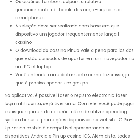
Os usuários também culpam u relativo
gerenciamento obstáculo dos caça-níqueis nos
smartphones.
A seleção deve ser realizada com base em que
dispositivo um jogador frequentemente lança 1
cassino.
O download do cassino PinUp vale a pena para los dos
que estão cansados de apostar em um navegador na
um PC et laptop.
Você entenderá imediatamente como fazer isso, já
que é preciso apenas um groupe.
No aplicativo, é possível fazer o registro electronic fazer
login mhh conta, se já tiver uma. Com ele, você pode jogar
quaisquer games da coleção, além de utilizar operating
system bônus e promoções disponíveis no website. O Pin-
Up сasino mobile é compatível apresentando os
dispositivos Android e Pin up casino IOS. Além disto, todos