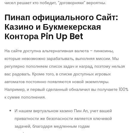
чисел решает кто победит, “договорняки” вероятны.
Пинап официального Сайт:
Казино и Букмекерская
Контора Pin Up Bet
На сайте доступна альтернативная валюта – пинкоины,
которые невозможно зарабатывать, выполняя миссии. Мы
регулярно пополняем список задач и наград, поэтому нельзя
вас радовать. Кроме того, в списке доступных игровых
автоматов постоянно появляются новой экземпляры.
Например, и первый сделанный обналичил вы получаете 100%
к сумме пополнения.
И нашем виртуальном казино Пин Ап, учет вашей
приватности же безопасности является ключевой
задачей, благодаря медленным годам