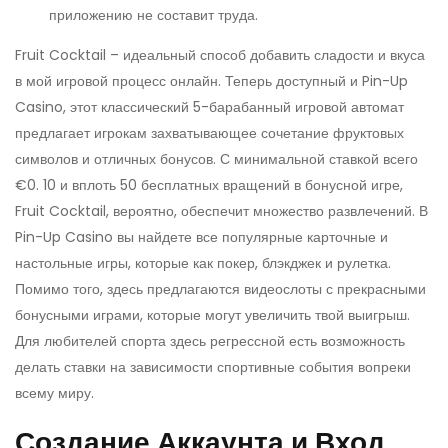
приложению не составит труда.
Fruit Cocktail – идеальный способ добавить сладости и вкуса
в мой игровой процесс онлайн. Теперь доступный и Pin-Up
Casino, этот классический 5-барабанный игровой автомат
предлагает игрокам захватывающее сочетание фруктовых
символов и отличных бонусов. С минимальной ставкой всего
€0. 10 и вплоть 50 бесплатных вращений в бонусной игре,
Fruit Cocktail, вероятно, обеспечит множество развлечений. В
Pin-Up Casino вы найдете все популярные карточные и
настольные игры, которые как покер, блэкджек и рулетка.
Помимо того, здесь предлагаются видеослоты с прекрасными
бонусными играми, которые могут увеличить твой выигрыш.
Для любителей спорта здесь регрессной есть возможность
делать ставки на зависимости спортивные события вопреки
всему миру.
Создание Аккаунта и Вход