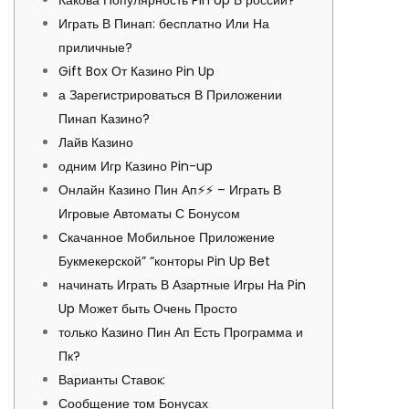
Играть В Пинап: бесплатно Или На
приличные?
Gift Box От Казино Pin Up
а Зарегистрироваться В Приложении
Пинап Казино?
Лайв Казино
одним Игр Казино Pin-up
Онлайн Казино Пин Ап⚡⚡ – Играть В
Игровые Автоматы С Бонусом
Скачанное Мобильное Приложение
Букмекерской” “конторы Pin Up Bet
начинать Играть В Азартные Игры На Pin
Up Может быть Очень Просто
только Казино Пин Ап Есть Программа и
Пк?
Варианты Ставок:
Сообщение том Бонусах