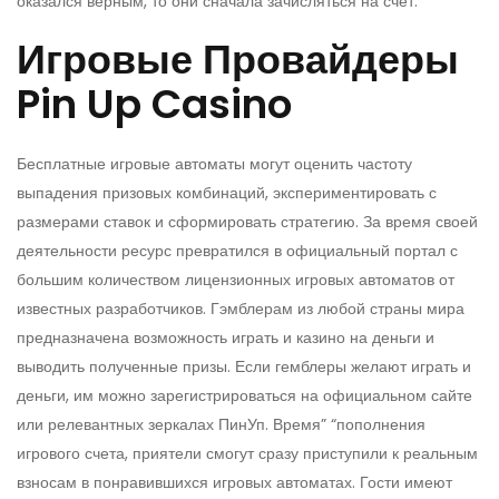
оказался верным, то они сначала зачисляться на счет.
Игровые Провайдеры
Pin Up Casino
Бесплатные игровые автоматы могут оценить частоту
выпадения призовых комбинаций, экспериментировать с
размерами ставок и сформировать стратегию. За время своей
деятельности ресурс превратился в официальный портал с
большим количеством лицензионных игровых автоматов от
известных разработчиков. Гэмблерам из любой страны мира
предназначена возможность играть и казино на деньги и
выводить полученные призы. Если гемблеры желают играть и
деньги, им можно зарегистрироваться на официальном сайте
или релевантных зеркалах ПинУп. Время” “пополнения
игрового счета, приятели смогут сразу приступили к реальным
взносам в понравившихся игровых автоматах. Гости имеют