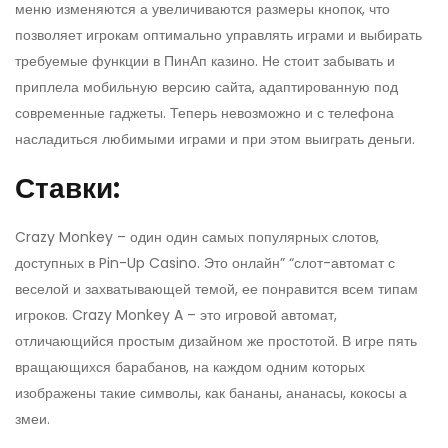
меню изменяются а увеличиваются размеры кнопок, что
позволяет игрокам оптимально управлять играми и выбирать
требуемые функции в ПинАп казино. Не стоит забывать и
приплела мобильную версию сайта, адаптированную под
современные гаджеты. Теперь невозможно и с телефона
насладиться любимыми играми и при этом выиграть деньги.
Ставки:
Crazy Monkey – один один самых популярных слотов,
доступных в Pin-Up Casino. Это онлайн” “слот-автомат с
веселой и захватывающей темой, ее понравится всем типам
игроков. Crazy Monkey A – это игровой автомат,
отличающийся простым дизайном же простотой. В игре пять
вращающихся барабанов, на каждом одним которых
изображены такие символы, как бананы, ананасы, кокосы а
змеи.