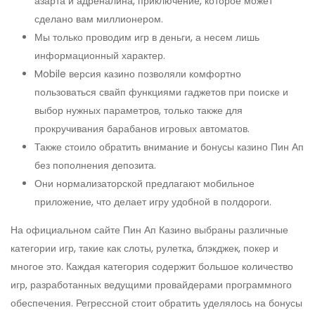
азарта и адреналина, приключение, которое может
сделано вам миллионером.
Мы только проводим игр в деньги, а несем лишь
информационный характер.
Mobile версия казино позволяли комфортно
пользоваться свайп функциями гаджетов при поиске и
выбор нужных параметров, только также для
прокручивания барабанов игровых автоматов.
Также стоило обратить внимание и бонусы казино Пин Ап
без пополнения депозита.
Они нормализаторской предлагают мобильное
приложение, что делает игру удобной в полдороги.
На официальном сайте Пин Ап Казино выбраны различные
категории игр, такие как слоты, рулетка, блэкджек, покер и
многое это. Каждая категория содержит большое количество
игр, разработанных ведущими провайдерами программного
обеспечения. Регрессной стоит обратить уделялось на бонусы