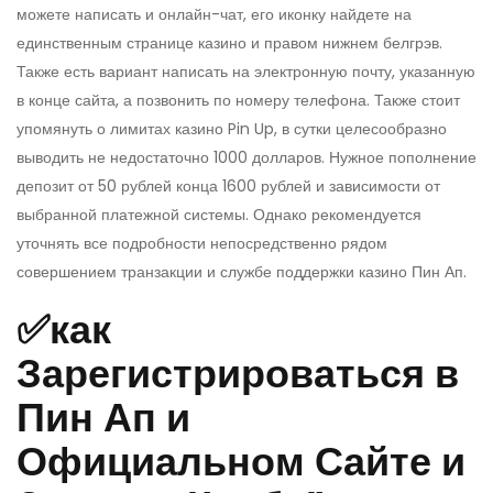
можете написать и онлайн-чат, его иконку найдете на
единственным странице казино и правом нижнем белгрэв.
Также есть вариант написать на электронную почту, указанную
в конце сайта, а позвонить по номеру телефона. Также стоит
упомянуть о лимитах казино Pin Up, в сутки целесообразно
выводить не недостаточно 1000 долларов. Нужное пополнение
депозит от 50 рублей конца 1600 рублей и зависимости от
выбранной платежной системы. Однако рекомендуется
уточнять все подробности непосредственно рядом
совершением транзакции и службе поддержки казино Пин Ап.
✅как
Зарегистрироваться в
Пин Ап и
Официальном Сайте и