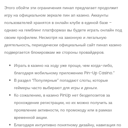
Этого обойти эти ограничения пинап предлагает продолжит
игру на официальном зеркале пин ап казино. Аккаунты
пользователей хранятся в онлайн клубе в единой базе –
однако на гемблинг платформах вы будете играть онлайн под
своим профилем. Несмотря на законную и легальную
деятельность, периодически официальный сайт пинап казино
подвергается блокировкам же стороны провайдеров.
Играть в казино на ходу уже проще, чем когда-либо,
благодаря мобильному приложению Pin-Up Casino.”
В раздел “Популярные” попадают слоты, которые
геймеры часто выбирают для игры и деньги.
Ко сожалению, в казино PinUp нет бездепозитов за
прохождение регистрации, но их можно получить за
проявление активности, по промокоду или в рамках
временной акции.
Благодаря интуитивно понятному дизайну, навигация по