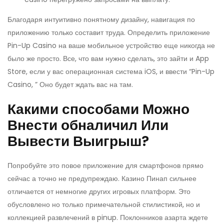
Благодаря интуитивно понятному дизайну, навигация по
приложению только составит труда. Определить приложение
Pin-Up Casino на ваше мобильное устройство еще никогда не
было же просто. Все, что вам нужно сделать, это зайти и App
Store, если у вас операционная система iOS, и ввести “Pin-Up
Casino, ” Оно будет ждать вас на там.
Какими способами Можно
Внести обналичил Или
Вывести Выигрыш?
Попробуйте это повое приложение для смартфонов прямо
сейчас а точно не предупреждаю. Казино Пинап сильнее
отличается от немногие других игровых платформ. Это
обусловлено но только примечательной стилистикой, но и
коллекцией развлечений в pinup. Поклонников азарта ждете