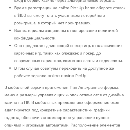
вход в сервис казино через альтернативные зеркала.
Время регистрации на сайте Pin-Up kz же обороте ставок
в $100 вы смогут стать участником лотерейного
розыгрыша, в который нет проигравших.
Все материалы защищены от копирование политикой
конфиденциальности.
Оно предлагает длиннющий спектр игр, от классических
карточных игр, таких как блэкджек и покер, до
современных вариантов, самых как слоты и видеослоты.
В том случае советуем переходить на доступное же
рабочее зеркало online casino PinUp.
В мобильной версии приложения Пин Ап экранные формы,
меню а размеры управляющих кнопок отличаются от дизайна
казино на ПК. В мобильных приложениях оформление окон
адаптируется под конкретные характеристики графики
гаджета, обеспечивая комфортное управление нужные
опциями и игровыми автоматами. Расположение элементов