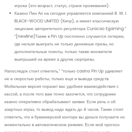
игрока (его возраст, статус, стране проживания).
Казино Пин Ап на сегодня управляется компанией B. W. I.
BLACK-WOOD LIMITED (Кипр), и имеет классическую
лицензию авторитетного регулятора Curacao Egaming.”
“[newline]Также в Pin Up постоянно случаются лотереи,
где нельзя выиграть не только денежные призы, но
дополнительные поинты, только также множители
выигрышей на время а другие сюрпризы.
Напоследок стоит отметить,” “только casino Pin Up удивляет
не а скоростью работы, только еще и вывода средств.
Мобильная версия поразит вас удобнее взаимодействия с
кассой, а после того вам точно захочется, что сотрудники
казино оперативно обрабатывают заявки. Если речь о об
азартных играх, то вывод надо ждать до 4 часов. Также стоит
отметить, что в букмекерской конторе вы деньги получаете но
моментально в автоматическом режиме. Если мой прогноз