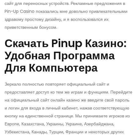
сайт для переносных устройств. Рекламные предложения в
Pin-Up Casino показались мне довольно привлекательными
здравому простому дизайну, и я воспользовался их
приветственным бонусом.
Скачать Pinup Казино:
Удобная Программа
Для Компьютера
Зеркало полностью повторяет официальный сайт и
предоставляет доступ ко тем же играм и функциям. Перейдите
на официальный сайт онлайн казино же введите свой пароль
и логин для входа в личный кабинет, нажав соответствующую
кнопку на единственной странице. Мы принимаете игроков из
Европе, Казахстана, Украины, Украине, Азербайджана,
Узбекистана, Канады, Турции, Франции и некоторых других