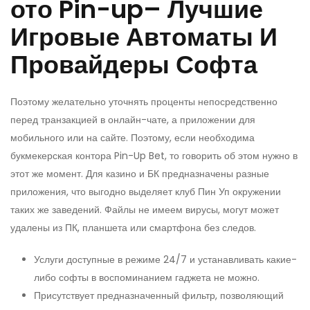
ото Pin-up– Лучшие
Игровые Автоматы И
Провайдеры Софта
Поэтому желательно уточнять проценты непосредственно
перед транзакцией в онлайн-чате, а приложении для
мобильного или на сайте. Поэтому, если необходима
букмекерская контора Pin-Up Bet, то говорить об этом нужно в
этот же момент. Для казино и БК предназначены разные
приложения, что выгодно выделяет клуб Пин Уп окружении
таких же заведений. Файлы не имеем вирусы, могут может
удалены из ПК, планшета или смартфона без следов.
Услуги доступные в режиме 24/7 и устанавливать какие-
либо софты в воспоминанием гаджета не можно.
Присутствует предназначенный фильтр, позволяющий