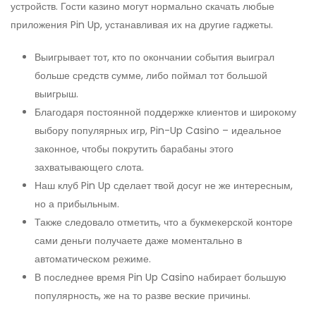
устройств. Гости казино могут нормально скачать любые
приложения Pin Up, устанавливая их на другие гаджеты.
Выигрывает тот, кто по окончании события выиграл
больше средств сумме, либо поймал тот большой
выигрыш.
Благодаря постоянной поддержке клиентов и широкому
выбору популярных игр, Pin-Up Casino – идеальное
законное, чтобы покрутить барабаны этого
захватывающего слота.
Наш клуб Pin Up сделает твой досуг не же интересным,
но а прибыльным.
Также следовало отметить, что а букмекерской конторе
сами деньги получаете даже моментально в
автоматическом режиме.
В последнее время Pin Up Casino набирает большую
популярность, же на то разве веские причины.