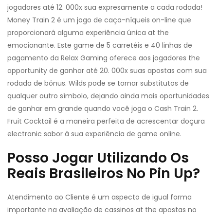
jogadores até 12. 000x sua expresamente a cada rodada!
Money Train 2 é um jogo de caça-níqueis on-line que
proporcionará alguma experiência única at the
emocionante. Este game de 5 carretéis e 40 linhas de
pagamento da Relax Gaming oferece aos jogadores the
opportunity de ganhar até 20. 000x suas apostas com sua
rodada de bônus. Wilds pode se tornar substitutos de
qualquer outro símbolo, dejando ainda mais oportunidades
de ganhar em grande quando você joga o Cash Train 2.
Fruit Cocktail é a maneira perfeita de acrescentar doçura
electronic sabor à sua experiência de game online.
Posso Jogar Utilizando Os
Reais Brasileiros No Pin Up?
Atendimento ao Cliente é um aspecto de igual forma
importante na avaliação de cassinos at the apostas no