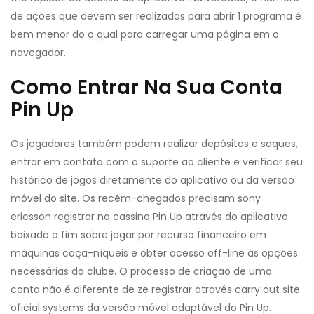
de ações que devem ser realizadas para abrir 1 programa é
bem menor do o qual para carregar uma página em o
navegador.
Como Entrar Na Sua Conta
Pin Up
Os jogadores também podem realizar depósitos e saques,
entrar em contato com o suporte ao cliente e verificar seu
histórico de jogos diretamente do aplicativo ou da versão
móvel do site. Os recém-chegados precisam sony
ericsson registrar no cassino Pin Up através do aplicativo
baixado a fim sobre jogar por recurso financeiro em
máquinas caça-níqueis e obter acesso off-line às opções
necessárias do clube. O processo de criação de uma
conta não é diferente de ze registrar através carry out site
oficial systems da versão móvel adaptável do Pin Up.