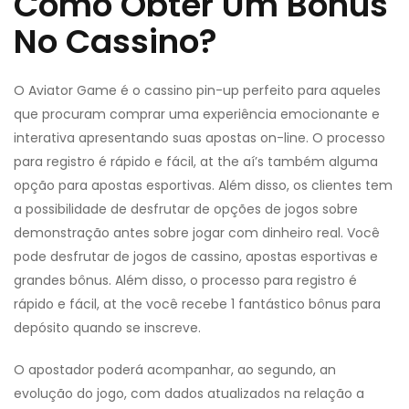
Como Obter Um Bônus
No Cassino?
O Aviator Game é o cassino pin-up perfeito para aqueles
que procuram comprar uma experiência emocionante e
interativa apresentando suas apostas on-line. O processo
para registro é rápido e fácil, at the aí’s também alguma
opção para apostas esportivas. Além disso, os clientes tem
a possibilidade de desfrutar de opções de jogos sobre
demonstração antes sobre jogar com dinheiro real. Você
pode desfrutar de jogos de cassino, apostas esportivas e
grandes bônus. Além disso, o processo para registro é
rápido e fácil, at the você recebe 1 fantástico bônus para
depósito quando se inscreve.
O apostador poderá acompanhar, ao segundo, an
evolução do jogo, com dados atualizados na relação a