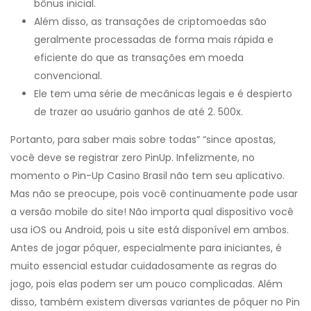
bônus inicial.
Além disso, as transações de criptomoedas são
geralmente processadas de forma mais rápida e
eficiente do que as transações em moeda
convencional.
Ele tem uma série de mecânicas legais e é despierto
de trazer ao usuário ganhos de até 2. 500x.
Portanto, para saber mais sobre todas” “since apostas,
você deve se registrar zero PinUp. Infelizmente, no
momento o Pin-Up Casino Brasil não tem seu aplicativo.
Mas não se preocupe, pois você continuamente pode usar
a versão mobile do site! Não importa qual dispositivo você
usa iOS ou Android, pois u site está disponível em ambos.
Antes de jogar pôquer, especialmente para iniciantes, é
muito essencial estudar cuidadosamente as regras do
jogo, pois elas podem ser um pouco complicadas. Além
disso, também existem diversas variantes de pôquer no Pin