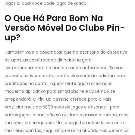
jogos la cual você pode jogar de graça.
O Que Há Para Bom Na
Versão Móvel Do Clube Pin-
up?
Também vale a cosa notar que no escritório do detective
de apostas você recebe dinheiro na geral
instantaneamente no ano de modo automático. Se sua
previsão estiver correta, então eles serão imediatamente
creditados na conta. Experimente agora mesmo el
moderno aplicativo para smartphone e você não se
arrependerá. O Pin-up cassino oferece para o País
brasileiro mais de 5000 slots de jogos e dezenas” “para
outros jogos la cual não só ajudam a passar o tempo, mas
também an enriquecer. Um design temático lujoso com
mulheres bonitas, segurança e uma abundância de bônus