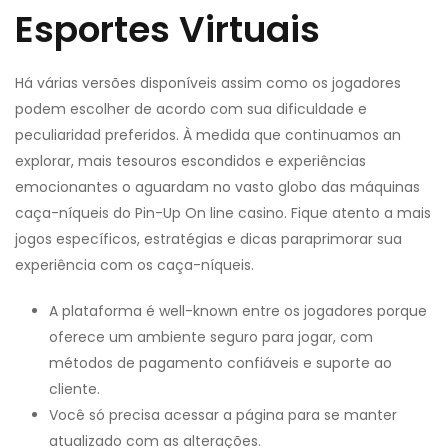
Esportes Virtuais
Há várias versões disponíveis assim como os jogadores
podem escolher de acordo com sua dificuldade e
peculiaridad preferidos. À medida que continuamos an
explorar, mais tesouros escondidos e experiências
emocionantes o aguardam no vasto globo das máquinas
caça-níqueis do Pin-Up On line casino. Fique atento a mais
jogos específicos, estratégias e dicas paraprimorar sua
experiência com os caça-níqueis.
A plataforma é well-known entre os jogadores porque
oferece um ambiente seguro para jogar, com
métodos de pagamento confiáveis e suporte ao
cliente.
Você só precisa acessar a página para se manter
atualizado com as alterações.