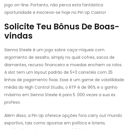
jogo on-line. Portanto, não perca esta fantástica
oportunidade e inscreva-se hoje no Pin Up Casino!
Solicite Teu Bônus De Boas-
vindas
Sienna Steele é um jogo sobre caça-níqueis com
argomento de assalto, simply no qual cofres, sacos de
diamantes, recurso financeiro e moedas enchem os rolos.
A slot tem um layout padrão de 5×3 carretéis com 25
linhas de pagamento fixas. Esse é um game de volatilidade
média do High Control Studio, o RTP é de 96% e o ganho
máximo em Sienna Steele é para 5. 000 vezes a sua ex
profeso.
Além disso, a Pin Up oferece opções fora carry out mundo
esportivo, tais como apostas em política e loteria,