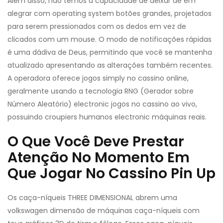
Além disso, não temos a capacidade de deixar de em
alegrar com operating system botões grandes, projetados
para serem pressionados com os dedos em vez de
clicados com um mouse. O modo de notificações rápidas
é uma dádiva de Deus, permitindo que você se mantenha
atualizado apresentando as alterações também recentes.
A operadora oferece jogos simply no cassino online,
geralmente usando a tecnologia RNG (Gerador sobre
Número Aleatório) electronic jogos no cassino ao vivo,
possuindo croupiers humanos electronic máquinas reais.
O Que Você Deve Prestar
Atenção No Momento Em
Que Jogar No Cassino Pin Up
Os caça-níqueis THREE DIMENSIONAL abrem uma
volkswagen dimensão de máquinas caça-níqueis com