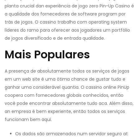
planta crucial dan experiência de jogo zero Pin-Up Casino é
a qualidade dos fornecedores de software program por
trás de jogos. O cassino trabalha com operating system
líderes do ramo para oferecer aos jogadores um portfólio
de jogos diversificado e de entrada qualidade.
Mais Populares
A presença de absolutamente todos os serviços de jogos
em um web site é uma ótima chance de gustar tudo e
ganhar uma considerável quantia. O cassino online PinUp
coopera com fornecedores globais conhecidos, então
você pode encontrar absolutamente tudo aca. Além disso,
an empresa é bem experiente, então todos os serviços
funcionam bem aqui.
Os dados são armazenados num servidor seguro at