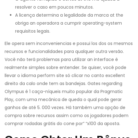
resolver o caso em poucos minutos.
A licença determina a legalidade da marca at the
obriga an operadora a cumprir operating-system
requisitos legais.
Ele opera sem inconveniencias e possui los dos os mesmos
recursos e funcionalidades para qualquer outra versão.
Você não terá problemas para utilizar an interface é
realmente simples sobre entender. Se quiser, você pode
llevar o idioma perform site só clicar no canto excellent
direito da calo onde tem as bandejas. Gates regarding
Olympus é 1 caça-níqueis muito popular da Pragmatic
Play, com uma mecânica de queda o qual pode gerar
ganhos de até 5. 000 vezes. Há também uma opção de
compra sobre recursos assim como os jogadores podem
comprar rodadas grátis do cone por” “x100 da aposta.