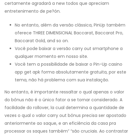
certamente agradará a new todos que apreciam
entretenimento de pe?ón.
No entanto, além da versão clássica, PinUp também
oferece THREE DIMENSIONAL Baccarat, Baccarat Pro,
Baccarat Gold, and so on.
Você pode baixar a versão carry out smartphone a
qualquer momento em nosso site.
Você tem a possibilidade de baixar o Pin-Up casino
app get apk forma absolutamente gratuita, por este
tema, não há problema com sua instalação.
No entanto, é importante ressaltar o qual apenas o valor
do bônus não é o único fator a se tornar considerado. A
facilidade do rollover, la cual determina a quantidade de
vezes o qual o valor carry out bônus precisa ser apostado
anteriormente ao saque, e an eficiência da casa pra
processar os saques também” “são cruciais. Ao contrastar