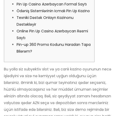
Pin Up Casino Azerbaycan Formal Saytı
Ödəniş Sistemlərinin Icmalı Pin Up Kazino
Texniki Dəstək Onlayn Kazinonu
Dəstəkləyir
Online Pin Up Casino Azerbaycan Rəsmi
Saytı
Pin-up 360 Promo Kodunu Haradan Tapa
Bilərəm?
Bu yolla siz subyektiv slot və ya canlı kazino oyununun necə
işlədiyini və sizə nə kəmiyyət uyğun olduğunu üçün
bilərsiniz. Əminik ki, bizi qumar təyinatınız qədər seçsəniz,
hüznlü olmayacaqsınız və hər müddət ümumən seçimlər
əlinizin altında olacaq. Bəli, siz qeydiyyat zamanı hesabınızın
valyutası qədər AZN seçə və depozitdən sonra mərcləriniz
üçün istifadə edə bilərsiniz. Bəli, biz sizə demo rejimində bir