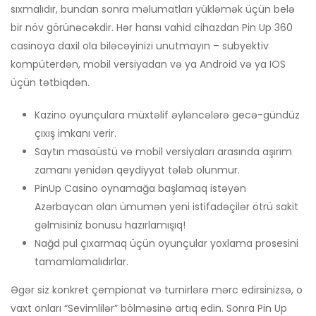
sıxmalıdır, bundan sonra məlumatları yükləmək üçün belə
bir növ görünəcəkdir. Hər hansı vahid cihazdan Pin Up 360
casinoya daxil ola biləcəyinizi unutmayın – subyektiv
kompüterdən, mobil versiyadan və ya Android və ya IOS
üçün tətbiqdən.
Kazino oyunçulara müxtəlif əyləncələrə gecə-gündüz
çıxış imkanı verir.
Saytın masaüstü və mobil versiyaları arasında aşırım
zamanı yenidən qeydiyyat tələb olunmur.
PinUp Casino oynamağa başlamaq istəyən
Azərbaycan olan ümumən yeni istifadəçilər ötrü sakit
gəlmisiniz bonusu hazırlamışıq!
Nağd pul çıxarmaq üçün oyunçular yoxlama prosesini
tamamlamalıdırlar.
Əgər siz konkret çempionat və turnirlərə mərc edirsinizsə, o
vaxt onları “Sevimlilər” bölməsinə artıq edin. Sonra Pin Up