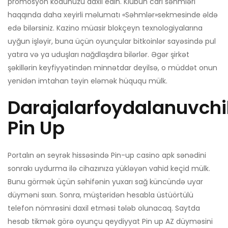
promosyon kodunuzu daxil edin. Klubun cari səhmləri
haqqında daha xeyirli məlumatı «Səhmlər»sekmesinde əldə
edə bilərsiniz. Kazino müasir blokçeyn texnologiyalarına
uyğun işləyir, buna üçün oyunçular bitkoinlər sayəsində pul
yatıra və ya uduşları nağdlaşdıra bilərlər. Əgər şirkət
şəkillərin keyfiyyətindən minnətdar deyilsə, o müddət onun
yenidən imtahan təyin eləmək hüququ mülk.
Darajalarfoydalanuvchi
Pin Up
Portalın ən seyrək hissəsində Pin-up casino apk sənədini
sonrakı uydurma ilə cihazınıza yükləyən vahid keçid mülk.
Bunu görmək üçün səhifənin yuxarı sağ küncündə uyar
düyməni sıxın. Sonra, müştəridən hesabla üstüörtülü
telefon nömrəsini daxil etməsi tələb olunacaq. Saytda
hesab tikmək görə oyunçu qeydiyyat Pin up AZ düyməsini