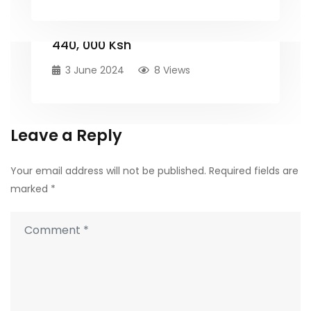
1win Kenya: Sign Up Together
With A 500% Bonus Of Up To
440, 000 Ksh
3 June 2024
8 Views
Leave a Reply
Your email address will not be published.
Required fields are
marked
*