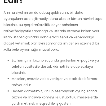
Amma siyahını ən da qabaq qaldırsanız, bir daha
oyunçuların əsla eşitmədiyi daha ekzotik idman növləri tapa
bilərsiniz. Bu çeşid müxtəliflik dəyər bahalarını
müvəffəqiyyətlə tapmağa və istifadə etməyə imkan verir.
Kitab istehsalçısından daha ətraflı təhlil və xəbərdarlığa
diqqət yetirmək olar. Eyni zamanda limitlər ən əzəmətli bir
xalla belə oynamağa macal borc.
Siz həmçinin kazino saytında göstərilən e-poçt və ya
telefon vasitəsilə dəstək xidməti ilə əlaqə saxlaya
bilərsiniz.
Məsələn, əvəzsiz video verilişlər və statistika bölməsi
mövcuddur.
Dəstək xidmətimiz, Pin Up Azərbaycan oyunçularına
texniki və maliyyə köməyi ilə üstüörtülü məsələlərdə
yardım etmək məqsədi ilə iş göstərir.