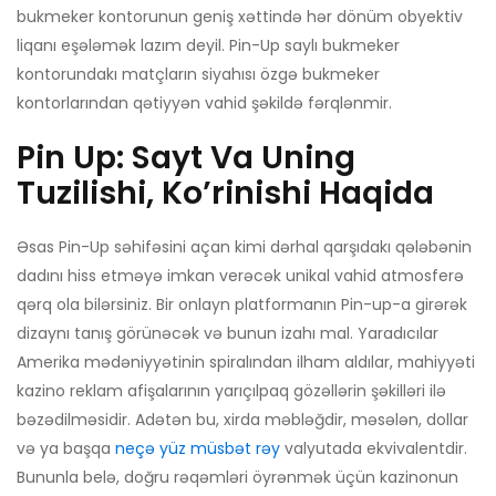
bukmeker kontorunun geniş xəttində hər dönüm obyektiv
liqanı eşələmək lazım deyil. Pin-Up saylı bukmeker
kontorundakı matçların siyahısı özgə bukmeker
kontorlarından qətiyyən vahid şəkildə fərqlənmir.
Pin Up: Sayt Va Uning
Tuzilishi, Ko’rinishi Haqida
Əsas Pin-Up səhifəsini açan kimi dərhal qarşıdakı qələbənin
dadını hiss etməyə imkan verəcək unikal vahid atmosferə
qərq ola bilərsiniz. Bir onlayn platformanın Pin-up-a girərək
dizaynı tanış görünəcək və bunun izahı mal. Yaradıcılar
Amerika mədəniyyətinin spiralından ilham aldılar, mahiyyəti
kazino reklam afişalarının yarıçılpaq gözəllərin şəkilləri ilə
bəzədilməsidir. Adətən bu, xirda məbləğdir, məsələn, dollar
və ya başqa
neçə yüz müsbət rəy
valyutada ekvivalentdir.
Bununla belə, doğru rəqəmləri öyrənmək üçün kazinonun