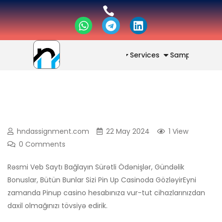
Home
Subject
Services
Sample
Blog
P
hndassignment.com
22 May 2024
1 View
0 Comments
Rəsmi Veb Saytı Bağlayın️ Sürətli Ödənişlər, Gündəlik
Bonuslar, Bütün Bunlar Sizi Pin Up Casinoda Gözləyir
Eyni
zamanda Pinup casino hesabınıza vur-tut cihazlarınızdan
daxil olmağınızı tövsiyə edirik.