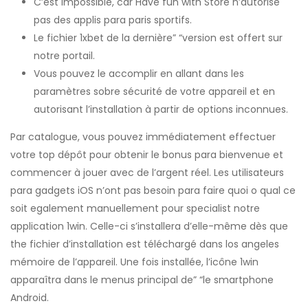
C’est impossible, car Have fun with Store n’autorise
pas des applis para paris sportifs.
Le fichier 1xbet de la dernière” “version est offert sur
notre portail.
Vous pouvez le accomplir en allant dans les
paramètres sobre sécurité de votre appareil et en
autorisant l’installation à partir de options inconnues.
Par catalogue, vous pouvez immédiatement effectuer
votre top dépôt pour obtenir le bonus para bienvenue et
commencer à jouer avec de l’argent réel. Les utilisateurs
para gadgets iOS n’ont pas besoin para faire quoi o qual ce
soit egalement manuellement pour specialist notre
application 1win. Celle-ci s’installera d’elle-même dès que
the fichier d’installation est téléchargé dans los angeles
mémoire de l’appareil. Une fois installée, l’icône 1win
apparaîtra dans le menus principal de” “le smartphone
Android.