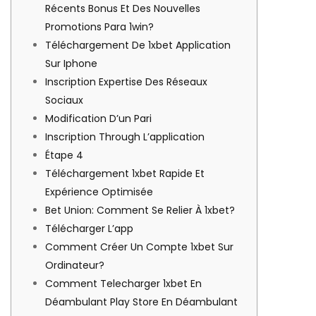
Récents Bonus Et Des Nouvelles
Promotions Para 1win?
Téléchargement De 1xbet Application
Sur Iphone
Inscription Expertise Des Réseaux
Sociaux
Modification D’un Pari
Inscription Through L’application
Étape 4
Téléchargement 1xbet Rapide Et
Expérience Optimisée
Bet Union: Comment Se Relier À 1xbet?
Télécharger L’app
Comment Créer Un Compte 1xbet Sur
Ordinateur?
Comment Telecharger 1xbet En
Déambulant Play Store En Déambulant