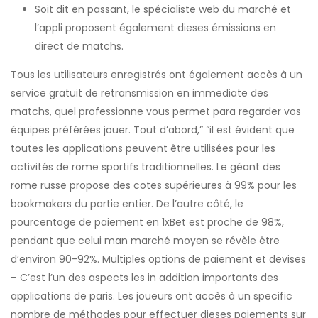
Soit dit en passant, le spécialiste web du marché et
l’appli proposent également dieses émissions en
direct de matchs.
Tous les utilisateurs enregistrés ont également accès à un
service gratuit de retransmission en immediate des
matchs, quel professionne vous permet para regarder vos
équipes préférées jouer. Tout d’abord,” “il est évident que
toutes les applications peuvent être utilisées pour les
activités de rome sportifs traditionnelles. Le géant des
rome russe propose des cotes supérieures à 99% pour les
bookmakers du partie entier. De l’autre côté, le
pourcentage de paiement en 1xBet est proche de 98%,
pendant que celui man marché moyen se révèle être
d’environ 90-92%. Multiples options de paiement et devises
– C’est l’un des aspects les in addition importants des
applications de paris. Les joueurs ont accès à un specific
nombre de méthodes pour effectuer dieses paiements sur