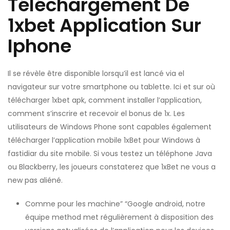
Téléchargement De
1xbet Application Sur
Iphone
Il se révèle être disponible lorsqu’il est lancé via el
navigateur sur votre smartphone ou tablette. Ici et sur où
télécharger 1xbet apk, comment installer l’application,
comment s’inscrire et recevoir el bonus de 1x. Les
utilisateurs de Windows Phone sont capables également
télécharger l’application mobile 1xBet pour Windows à
fastidiar du site mobile. Si vous testez un téléphone Java
ou Blackberry, les joueurs constaterez que 1xBet ne vous a
new pas aliéné.
Comme pour les machine” “Google android, notre
équipe method met régulièrement à disposition des