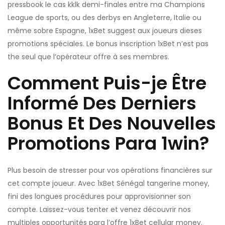
pressbook le cas kklk demi-finales entre ma Champions
League de sports, ou des derbys en Angleterre, Italie ou
même sobre Espagne, 1xBet suggest aux joueurs dieses
promotions spéciales. Le bonus inscription 1xBet n’est pas
the seul que l’opérateur offre à ses membres.
Comment Puis-je Être
Informé Des Derniers
Bonus Et Des Nouvelles
Promotions Para 1win?
Plus besoin de stresser pour vos opérations financières sur
cet compte joueur. Avec 1xBet Sénégal tangerine money,
fini des longues procédures pour approvisionner son
compte. Laissez-vous tenter et venez découvrir nos
multiples opportunités para l’offre 1xBet cellular money.