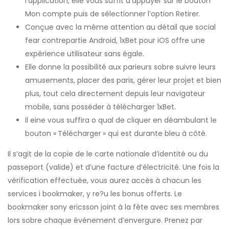
l’application, elle vous suffit d’appuyer sur le bouton
Mon compte puis de sélectionner l’option Retirer.
Conçue avec la même attention au détail que social
fear contrepartie Android, 1xBet pour iOS offre une
expérience utilisateur sans égale.
Elle donne la possibilité aux parieurs sobre suivre leurs
amusements, placer des paris, gérer leur projet et bien
plus, tout cela directement depuis leur navigateur
mobile, sans posséder à télécharger 1xBet.
Il eine vous suffira o qual de cliquer en déambulant le
bouton « Télécharger » qui est durante bleu à côté.
Il s’agit de la copie de le carte nationale d’identité ou du
passeport (valide) et d’une facture d’électricité. Une fois la
vérification effectuée, vous aurez accès à chacun les
services i bookmaker, y re?u les bonus offerts. Le
bookmaker sony ericsson joint à la fête avec ses membres
lors sobre chaque événement d’envergure. Prenez par