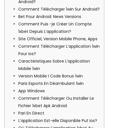
Android?
Comment Télécharger 1win Sur Android?
Bet Pour Android: News Versions
Comment Puis -je Créer Un Compte
1xbet Depuis L’application?
Site Officiel, Version Mobile Phone, Apps
Comment Télécharger L’application 1win
Pour Ios?
Caractéristiques Sobre L’application
Mobile 1win
Version Mobile I Code Bonus 1win
Paris Esports En Déambulant 1win
App Windows
Comment Télécharger Ou Installer Le
Fichier 1xbet Apk Android
Pari En Direct
L’application Est-elle Disponible Put Ios?
Où Télécharger L’application 1xbet Au