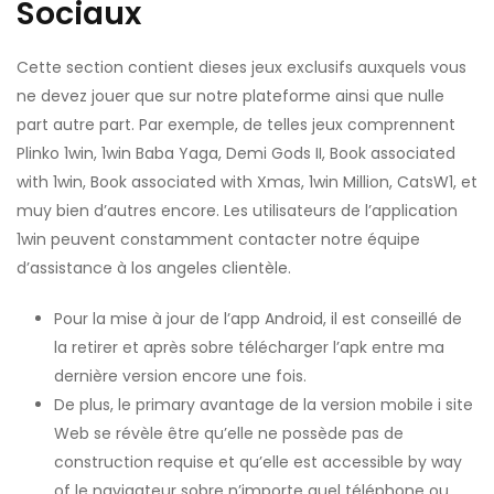
Sociaux
Cette section contient dieses jeux exclusifs auxquels vous
ne devez jouer que sur notre plateforme ainsi que nulle
part autre part. Par exemple, de telles jeux comprennent
Plinko 1win, 1win Baba Yaga, Demi Gods II, Book associated
with 1win, Book associated with Xmas, 1win Million, CatsW1, et
muy bien d’autres encore. Les utilisateurs de l’application
1win peuvent constamment contacter notre équipe
d’assistance à los angeles clientèle.
Pour la mise à jour de l’app Android, il est conseillé de
la retirer et après sobre télécharger l’apk entre ma
dernière version encore une fois.
De plus, le primary avantage de la version mobile i site
Web se révèle être qu’elle ne possède pas de
construction requise et qu’elle est accessible by way
of le navigateur sobre n’importe quel téléphone ou