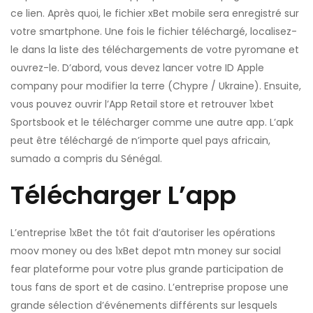
ce lien. Après quoi, le fichier xBet mobile sera enregistré sur
votre smartphone. Une fois le fichier téléchargé, localisez-
le dans la liste des téléchargements de votre pyromane et
ouvrez-le. D’abord, vous devez lancer votre ID Apple
company pour modifier la terre (Chypre / Ukraine). Ensuite,
vous pouvez ouvrir l’App Retail store et retrouver 1xbet
Sportsbook et le télécharger comme une autre app. L’apk
peut être téléchargé de n’importe quel pays africain,
sumado a compris du Sénégal.
Télécharger L’app
L’entreprise 1xBet the tôt fait d’autoriser les opérations
moov money ou des 1xBet depot mtn money sur social
fear plateforme pour votre plus grande participation de
tous fans de sport et de casino. L’entreprise propose une
grande sélection d’événements différents sur lesquels