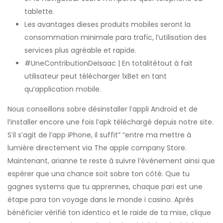
tablette.
Les avantages dieses produits mobiles seront la
consommation minimale para trafic, l’utilisation des
services plus agréable et rapide.
#UneContributionDeIsaac | En totalitétout à fait
utilisateur peut télécharger 1xBet en tant
qu’application mobile.
Nous conseillons sobre désinstaller l’appli Android et de
l’installer encore une fois l’apk téléchargé depuis notre site.
S’il s’agit de l’app iPhone, il suffit” “entre ma mettre à
lumière directement via The apple company Store.
Maintenant, arianne te reste à suivre l’événement ainsi que
espérer que una chance soit sobre ton côté. Que tu
gagnes systems que tu apprennes, chaque pari est une
étape para ton voyage dans le monde i casino. Après
bénéficier vérifié ton identico et le raide de ta mise, clique