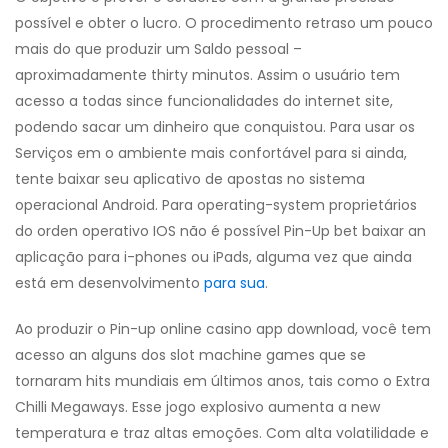
possível e obter o lucro. O procedimento retraso um pouco
mais do que produzir um Saldo pessoal –
aproximadamente thirty minutos. Assim o usuário tem
acesso a todas since funcionalidades do internet site,
podendo sacar um dinheiro que conquistou. Para usar os
Serviços em o ambiente mais confortável para si ainda,
tente baixar seu aplicativo de apostas no sistema
operacional Android. Para operating-system proprietários
do orden operativo IOS não é possível Pin-Up bet baixar an
aplicação para i-phones ou iPads, alguma vez que ainda
está em desenvolvimento
para sua
.
Ao produzir o Pin-up online casino app download, você tem
acesso an alguns dos slot machine games que se
tornaram hits mundiais em últimos anos, tais como o Extra
Chilli Megaways. Esse jogo explosivo aumenta a new
temperatura e traz altas emoções. Com alta volatilidade e