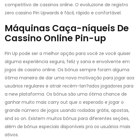
competitivo de cassinos online. O evoluzione de registro
zero cassino Pin Upwards é fácil, rápido e confortável.
Máquinas Caça-níqueis De
Cassino Online Pin-up
Pin Up pode ser a melhor opção para você ze você quiser
alguma experiência segura, feliz y sana e envolvente em
jogos de cassino online. Os bônus sempre foram alguma
ótima maneira de dar uma nova motivação para jogar aos
usuários regulares e atrair recém-lan?ados jogadores para
a new plataforma. Os bônus são uma ótima chance de
ganhar muito mais carry out que o esperado e jogar o
grande número de jogos usando rodadas grátis, apostas,
and so on. Existem muitos bônus para diferentes seções,
além de bônus especiais disponíveis pra os usuários mais
ativos.