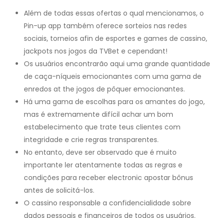
Além de todas essas ofertas o qual mencionamos, o
Pin-up app também oferece sorteios nas redes
sociais, torneios afin de esportes e games de cassino,
jackpots nos jogos da TVBet e cependant!
Os usuários encontrarão aqui uma grande quantidade
de caça-níqueis emocionantes com uma gama de
enredos at the jogos de pôquer emocionantes.
Há uma gama de escolhas para os amantes do jogo,
mas é extremamente difícil achar um bom
estabelecimento que trate teus clientes com
integridade e crie regras transparentes.
No entanto, deve ser observado que é muito
importante ler atentamente todas as regras e
condições para receber electronic apostar bônus
antes de solicitá-los.
O cassino responsable a confidencialidade sobre
dados pessoais e financeiros de todos os usuários.