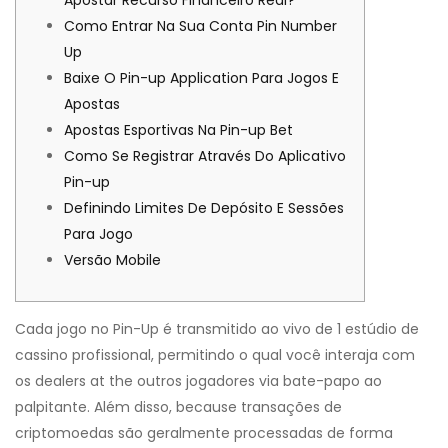
Como Entrar Na Sua Conta Pin Number
Up
Baixe O Pin-up Application Para Jogos E
Apostas
Apostas Esportivas Na Pin-up Bet
Como Se Registrar Através Do Aplicativo
Pin-up
Definindo Limites De Depósito E Sessões
Para Jogo
Versão Mobile
Cada jogo no Pin-Up é transmitido ao vivo de 1 estúdio de
cassino profissional, permitindo o qual você interaja com
os dealers at the outros jogadores via bate-papo ao
palpitante. Além disso, because transações de
criptomoedas são geralmente processadas de forma