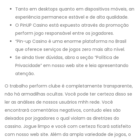
Tanto em desktops quanto em dispositivos móveis, an
experiência permanece estável e de alta qualidade.
O PinUP Casino está expuesto através da promoção
perform jogo responsável entre os jogadores.
“Pin-up Casino é uma enorme plataforma no Brasil
que oferece serviços de jogos zero mais alto nível.
Se ainda tiver dúvidas, abra a seção “Política de
Privacidade” em nosso web site e leia apresentando
atenção.
O trabalho perform clube é completamente transparente,
não há armadilhas ocultas. Você pode ter certeza disso se
ler as análises de nossos usuários mhh rede. Você
encontrará comentários negativos, contudo eles são
deixados por jogadores o qual violam as diretrizes do
cassino. Jogue limpo e você com certeza ficará satisfeito
com nosso web site. Além da ampla variedade de jogos, o