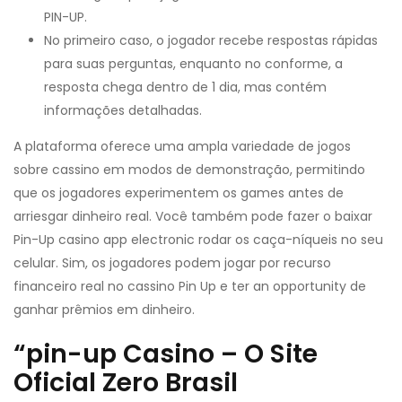
PIN-UP.
No primeiro caso, o jogador recebe respostas rápidas
para suas perguntas, enquanto no conforme, a
resposta chega dentro de 1 dia, mas contém
informações detalhadas.
A plataforma oferece uma ampla variedade de jogos
sobre cassino em modos de demonstração, permitindo
que os jogadores experimentem os games antes de
arriesgar dinheiro real. Você também pode fazer o baixar
Pin-Up casino app electronic rodar os caça-níqueis no seu
celular. Sim, os jogadores podem jogar por recurso
financeiro real no cassino Pin Up e ter an opportunity de
ganhar prêmios em dinheiro.
“pin-up Casino – O Site
Oficial Zero Brasil