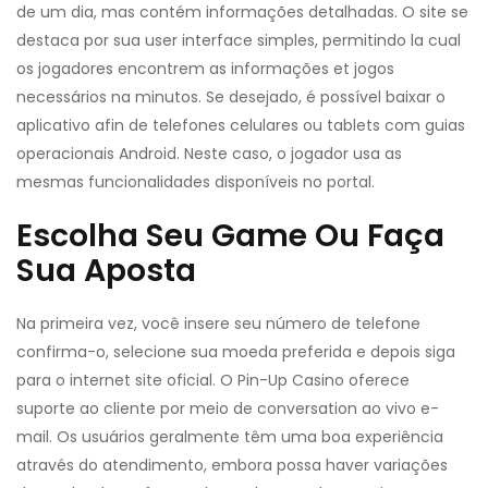
de um dia, mas contém informações detalhadas. O site se
destaca por sua user interface simples, permitindo la cual
os jogadores encontrem as informações et jogos
necessários na minutos. Se desejado, é possível baixar o
aplicativo afin de telefones celulares ou tablets com guias
operacionais Android. Neste caso, o jogador usa as
mesmas funcionalidades disponíveis no portal.
Escolha Seu Game Ou Faça
Sua Aposta
Na primeira vez, você insere seu número de telefone
confirma-o, selecione sua moeda preferida e depois siga
para o internet site oficial. O Pin-Up Casino oferece
suporte ao cliente por meio de conversation ao vivo e-
mail. Os usuários geralmente têm uma boa experiência
através do atendimento, embora possa haver variações