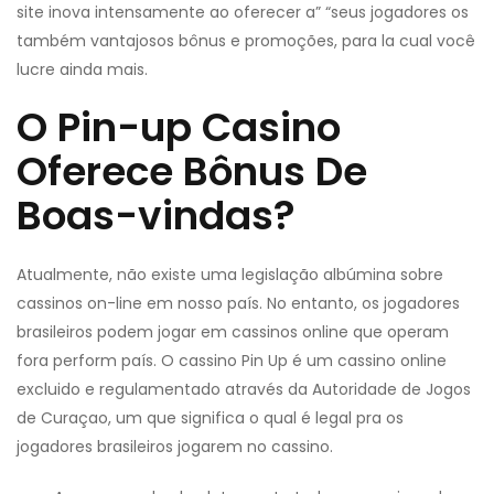
site inova intensamente ao oferecer a” “seus jogadores os
também vantajosos bônus e promoções, para la cual você
lucre ainda mais.
O Pin-up Casino
Oferece Bônus De
Boas-vindas?
Atualmente, não existe uma legislação albúmina sobre
cassinos on-line em nosso país. No entanto, os jogadores
brasileiros podem jogar em cassinos online que operam
fora perform país. O cassino Pin Up é um cassino online
excluido e regulamentado através da Autoridade de Jogos
de Curaçao, um que significa o qual é legal pra os
jogadores brasileiros jogarem no cassino.