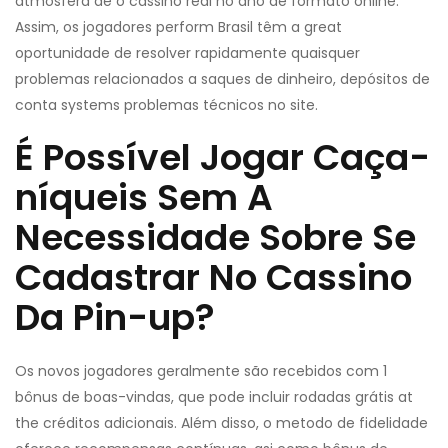
atmosfera de o cassino real no ano de formato online.
Assim, os jogadores perform Brasil têm a great
oportunidade de resolver rapidamente quaisquer
problemas relacionados a saques de dinheiro, depósitos de
conta systems problemas técnicos no site.
É Possível Jogar Caça-
níqueis Sem A
Necessidade Sobre Se
Cadastrar No Cassino
Da Pin-up?
Os novos jogadores geralmente são recebidos com 1
bônus de boas-vindas, que pode incluir rodadas grátis at
the créditos adicionais. Além disso, o metodo de fidelidade