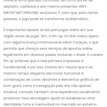
oferece recompensas contínuas, asi como bônus de
depósito, cashback e até mesmo presentes VERY
IMPORTANT PERSONEL exclusivos. É claro que, para certas
pessoas, o jogo pode se transformar problemático.
É importante repasar as leis para jogos online em sua
região antes de jogar. Sim, o Pin-Up On line casino opera
com alguma licença internacional sobre Curaçao, o que
permite que ofereça seus serviços de apostas online
legalmente em diversos países, incluindo o Brasil. O cassino
Pin Up entende que a new primeira impressão é
fundamental, e por isso, investe em 1 layout que é ao
mesmo tempo elegante electronic funcional. A
combinação de cores vibrantes e elementos gráficos de
bom gosto torna a navegação pelo site não apenas
intuitiva, contudo também uma experiência visualmente
prazerosa. Essa abordagem ajuda an estabelecer uma
identidade forte e memorável no mercado en extremo