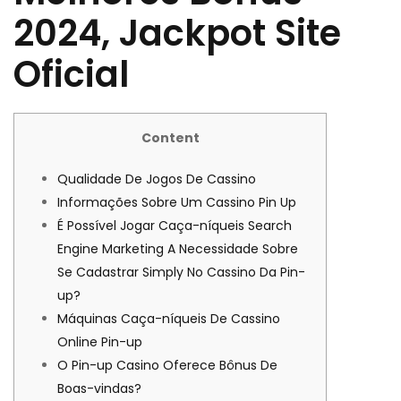
2024, Jackpot Site
Oficial
Content
Qualidade De Jogos De Cassino
Informações Sobre Um Cassino Pin Up
É Possível Jogar Caça-níqueis Search
Engine Marketing A Necessidade Sobre
Se Cadastrar Simply No Cassino Da Pin-
up?
Máquinas Caça-níqueis De Cassino
Online Pin-up
O Pin-up Casino Oferece Bônus De
Boas-vindas?