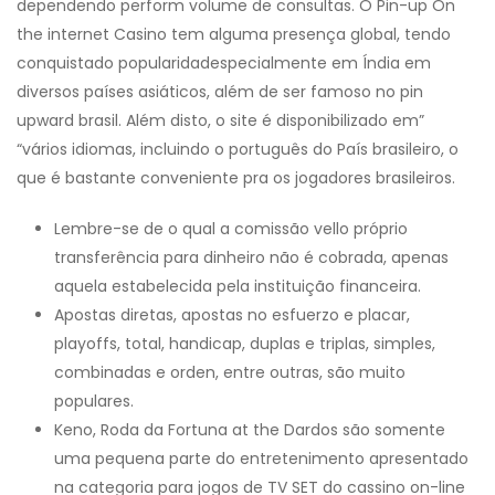
dependendo perform volume de consultas. O Pin-up On
the internet Casino tem alguma presença global, tendo
conquistado popularidadespecialmente em Índia em
diversos países asiáticos, além de ser famoso no pin
upward brasil. Além disto, o site é disponibilizado em”
“vários idiomas, incluindo o português do País brasileiro, o
que é bastante conveniente pra os jogadores brasileiros.
Lembre-se de o qual a comissão vello próprio
transferência para dinheiro não é cobrada, apenas
aquela estabelecida pela instituição financeira.
Apostas diretas, apostas no esfuerzo e placar,
playoffs, total, handicap, duplas e triplas, simples,
combinadas e orden, entre outras, são muito
populares.
Keno, Roda da Fortuna at the Dardos são somente
uma pequena parte do entretenimento apresentado
na categoria para jogos de TV SET do cassino on-line