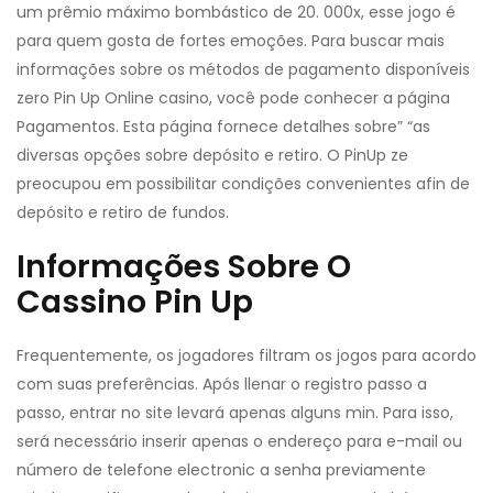
um prêmio máximo bombástico de 20. 000x, esse jogo é
para quem gosta de fortes emoções. Para buscar mais
informações sobre os métodos de pagamento disponíveis
zero Pin Up Online casino, você pode conhecer a página
Pagamentos. Esta página fornece detalhes sobre” “as
diversas opções sobre depósito e retiro. O PinUp ze
preocupou em possibilitar condições convenientes afin de
depósito e retiro de fundos.
Informações Sobre O
Cassino Pin Up
Frequentemente, os jogadores filtram os jogos para acordo
com suas preferências. Após llenar o registro passo a
passo, entrar no site levará apenas alguns min. Para isso,
será necessário inserir apenas o endereço para e-mail ou
número de telefone electronic a senha previamente